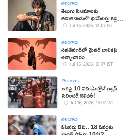
తెలంగాణ
తెలుగు సినిమాలకు
తమిళనాడులో థియేటర్లు కష్టమే:
కిరణ్ అబ్బవరం
Jul 16, 2026, 14:07 IST
తెలంగాణ
సనత్‌నగర్‌లో మైనర్‌ బాలికపై
అత్యాచారం
Jul 16, 2026, 13:07 IST
తెలంగాణ
ఇకపై 10 నిమిషాల్లోనే గ్యాస్
సిలిండర్ డెలివరీ!
Jul 16, 2026, 13:07 IST
తెలంగాణ
ఓపెనర్లు ఔట్‌.. 18 ఓవర్లకు
భారత్‌ స్కోరు 104/2