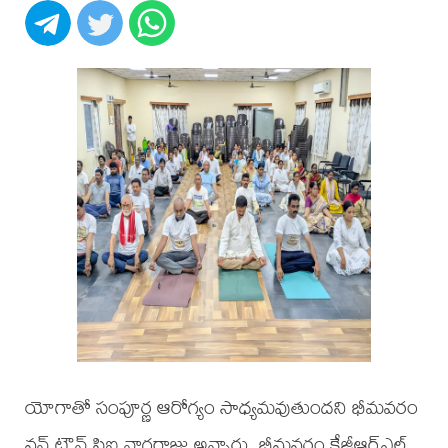
యోగాతో సంపూర్ణ ఆరోగ్యం సాధ్యమవుతుందని భీమవరం
వన్ టౌన్ సిఐ నాగరాజు అన్నారు. భీమవరం కేజీఆర్ఎల్