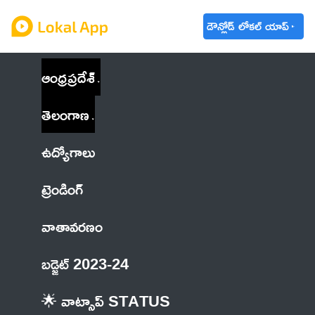
డౌన్లోడ్ లోకల్ యాప్
ఆంధ్రప్రదేశ్
తెలంగాణ
ఉద్యోగాలు
ట్రెండింగ్
వాతావరణం
బడ్జెట్ 2023-24
🌟 వాట్సాప్ STATUS