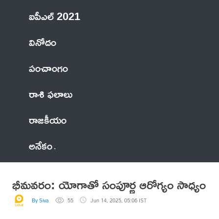
ఐపీఎల్ 2021
వినోదం
పంచాంగం
రాశి ఫలాలు
రాజకీయం
అనేకం
భీమవరం: యోగాతో సంపూర్ణ ఆరోగ్యం సాధ్యం
By Siva
55
Jun 14, 2025, 05:06 IST