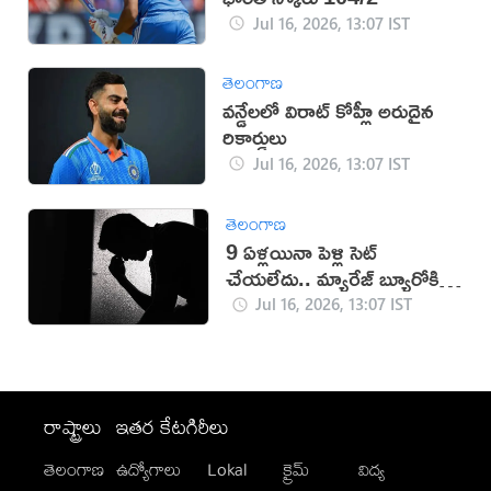
Jul 16, 2026, 13:07 IST
తెలంగాణ
వన్డేలలో విరాట్ కోహ్లీ అరుదైన
రికార్డులు
Jul 16, 2026, 13:07 IST
తెలంగాణ
9 ఏళ్లయినా పెళ్లి సెట్
చేయలేదు.. మ్యారేజ్ బ్యూరోకి
జరిమానా
Jul 16, 2026, 13:07 IST
రాష్ట్రాలు
ఇతర కేటగిరీలు
తెలంగాణ
ఉద్యోగాలు
Lokal
క్రైమ్
విద్య