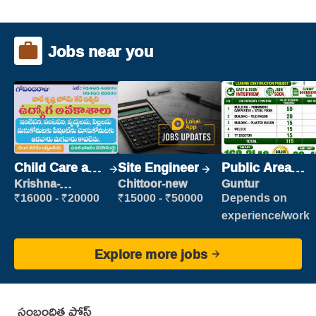
Jobs near you
Child Care and
Site Engineer
Public Area
Patient care
Cleaner
Krishna-
Chittoor-new
Guntur
vijayawada
₹16000 - ₹20000
₹15000 - ₹50000
Depends on
experience/work
Explore more jobs
సంబంధిత పోస్ట్