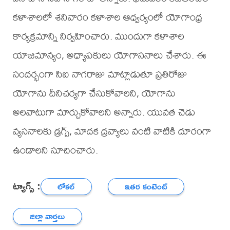
కళాశాలలో శనివారం కళాశాల ఆధ్వర్యంలో యోగాంధ్ర
కార్యక్రమాన్ని నిర్వహించారు. ముందుగా కళాశాల
యాజమాన్యం, అధ్యాపకులు యోగాసనాలు చేశారు. ఈ
సందర్భంగా సిఐ నాగరాజు మాట్లాడుతూ ప్రతిరోజు
యోగాను దీనిచర్యగా చేసుకోవాలని, యోగాను
అలవాటుగా మార్చుకోవాలని అన్నారు. యువత చెడు
వ్యసనాలకు డ్రగ్స్, మాదక ద్రవ్యాలు వంటి వాటికి దూరంగా
ఉండాలని సూచించారు.
ట్యాగ్స్ :
లోకల్
ఇతర కంటెంట్
జిల్లా వార్తలు