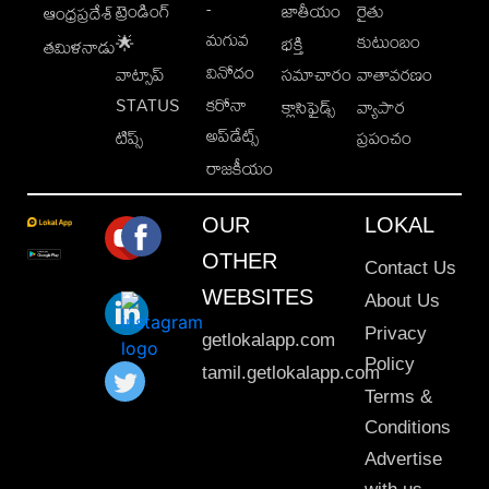
-
ట్రెండింగ్
జాతీయం
రైతు
ఆంధ్రప్రదేశ్
మగువ
కుటుంబం
🌟
భక్తి
తమిళనాడు
వినోదం
వాట్సాప్
సమాచారం
వాతావరణం
STATUS
కరోనా
క్లాసిఫైడ్స్
వ్యాపార
అప్‌డేట్స్
టిప్స్
ప్రపంచం
రాజకీయం
OUR
LOKAL
OTHER
Contact Us
WEBSITES
About Us
Privacy
getlokalapp.com
Policy
tamil.getlokalapp.com
Terms &
Conditions
Advertise