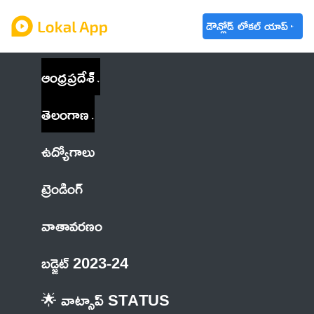
డౌన్లోడ్ లోకల్ యాప్
ఆంధ్రప్రదేశ్
తెలంగాణ
ఉద్యోగాలు
ట్రెండింగ్
వాతావరణం
బడ్జెట్ 2023-24
🌟 వాట్సాప్ STATUS