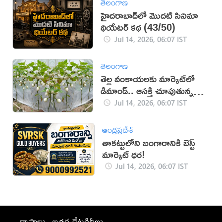
తెలంగాణ
హైదరాబాద్‌లో మొదటి సినిమా
థియేటర్ కథ (43/50)
Jul 14, 2026, 06:07 IST
తెలంగాణ
తెల్ల వంకాయలకు మార్కెట్‌లో
డిమాండ్.. ఆసక్తి చూపుతున్న
రైతులు
Jul 14, 2026, 06:07 IST
ఆంధ్రప్రదేశ్
తాకట్టులోని బంగారానికి బెస్ట్
మార్కెట్ ధర!
Jul 14, 2026, 06:07 IST
రాష్ట్రాలు
ఇతర కేటగిరీలు