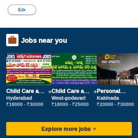
వీసా
Jobs near you
Child Care and
Child Care and
Personal
Patient care
Patient care
Assistant
Hyderabad
West-godavari
Kakinada
₹18000 - ₹30000
₹18000 - ₹25000
₹20000 - ₹30000
Explore more jobs