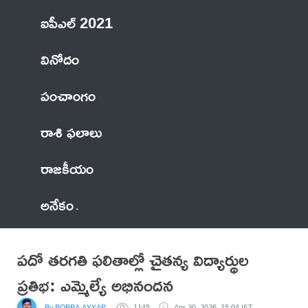
ఐపీఎల్ 2021
వినోదం
పంచాంగం
రాశి ఫలాలు
రాజకీయం
అనేకం
పదో తరగతి ఫలితాల్లో చైతన్య విద్యార్థుల
ప్రతిభ: ఎమ్మెల్యే అభినందన
By BORRA AYYAPPA
1145
Apr 30, 2026, 15:04 IST