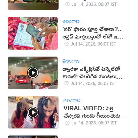
Jul 14, 2026, 06:07 IST
తెలంగాణ
'సర్' ఫారం పూర్తి చేశారా?..
ఆన్లైన్ పూర్తయ్యిందో లేదో ఇలా
తెలుసుకోండి!
Jul 14, 2026, 06:07 IST
తెలంగాణ
ద్వారకా ఎక్స్‌ప్రెస్‌వే టన్నెల్‌లో
కారులో చెలరేగిన మంటలు
(వీడియో)
Jul 14, 2026, 06:07 IST
తెలంగాణ
VIRAL VIDEO: పెళ్లి
చేస్తారని గుండు గీయించుకున్న
అమ్మాయి
Jul 14, 2026, 06:07 IST