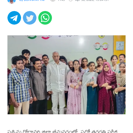
పశ్చిమ గోదావరి జిల్లా భీమవరంలో, పదో తరగతి పరీక్ష