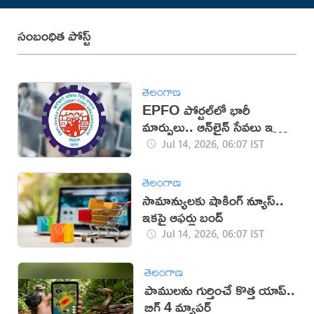
సంబంధిత పోస్ట్
తెలంగాణ
EPFO పోర్టల్‌లో భారీ
మార్పులు.. ఆన్‌లైన్ సేవలు ఇక
మరింత సులువు!
Jul 14, 2026, 06:07 IST
తెలంగాణ
సామాన్యులకు షాకింగ్ న్యూస్..
ఇకపై ఆఫర్లు బంద్
Jul 14, 2026, 06:07 IST
తెలంగాణ
పాములను గుర్తించే కొత్త యాప్..
బిగ్ 4 మ్యాపర్