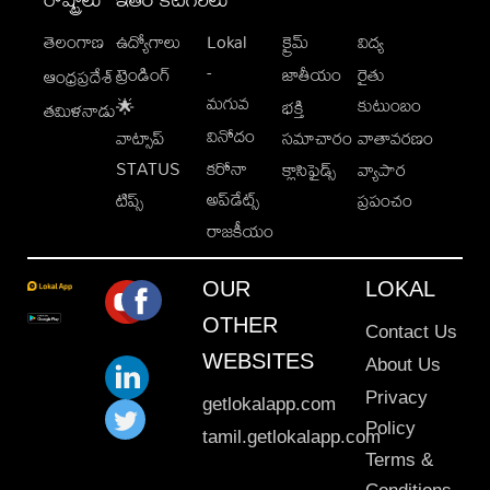
తెలంగాణ
ఉద్యోగాలు
Lokal
క్రైమ్
విద్య
-
ట్రెండింగ్
జాతీయం
రైతు
ఆంధ్రప్రదేశ్
మగువ
కుటుంబం
🌟
భక్తి
తమిళనాడు
వినోదం
వాట్సాప్
సమాచారం
వాతావరణం
STATUS
కరోనా
క్లాసిఫైడ్స్
వ్యాపార
అప్‌డేట్స్
టిప్స్
ప్రపంచం
రాజకీయం
OUR
LOKAL
OTHER
Contact Us
WEBSITES
About Us
Privacy
getlokalapp.com
Policy
tamil.getlokalapp.com
Terms &