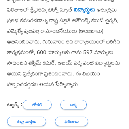
ఫలితాలలో శ్రీచైతన్య టెక్నో స్కూల్
విద్యార్థులు
అత్యుత్తమ
ప్రతిభ కనబరచడాన్ని రాష్ట్ర పబ్లిక్ అకౌంట్స్ కమిటీ చైర్మన్,
ఎమ్మెల్యే పులపర్తి రామాంజనేయులు (అంజిబాబు)
అభినందించారు. గురువారం తన కార్యాలయంలో జరిగిన
కార్యక్రమంలో, 600 మార్కులకు గాను 597 మార్కులు
సాధించిన తస్లీమ్ కసుర్, అజయ్ వర్మ వంటి విద్యార్థులను
ఆయన ప్రత్యేకంగా ప్రశంసించారు. ఈ విజయం
హర్షించదగ్గదని ఆయన పేర్కొన్నారు.
ట్యాగ్స్ :
లోకల్
విద్య
జిల్లా వార్తలు
ఫలితాలు