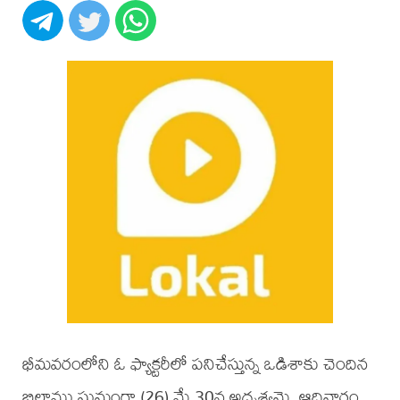
భీమవరంలోని ఓ ఫ్యాక్టరీలో పనిచేస్తున్న ఒడిశాకు చెందిన
బిలాము ఘమంగా (26) మే 30న అదృశ్యమై, ఆదివారం