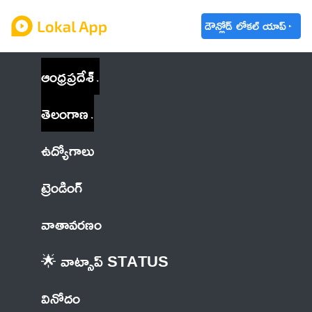
డౌన్లోడ్ లోకల్ యాప్
ఆంధ్రప్రదేశ్
తెలంగాణ
ఉద్యోగాలు
ట్రెండింగ్
వాతావరణం
🌟 వాట్సాప్ STATUS
వినోదం