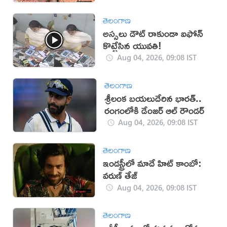
తెలంగాణ
అస్సలు డౌట్ రాకుండా ఐఫోన్
కొట్టేసిన యువతి!
Aug 04, 2026, 09:08 IST
తెలంగాణ
శ్రీలంక బ‌య‌లుదేరిన భార‌త్..
రంగంలోకి డేంజ‌ర్ ఆల్ రౌండ‌ర్
Aug 04, 2026, 09:08 IST
తెలంగాణ
ఇండస్ట్రీలో మాదే హిట్ కాంబో:
వరుణ్ తేజ్
Aug 04, 2026, 09:08 IST
తెలంగాణ