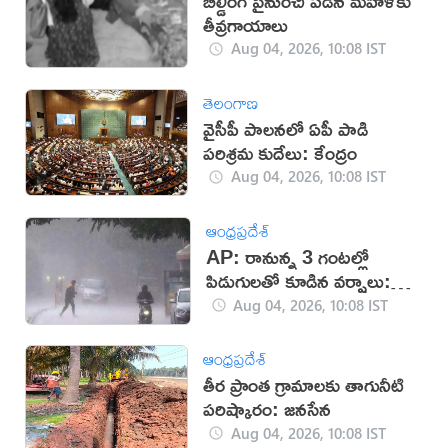
బిల్డింగ్​ పైనుంచి పడిన మహిళకు
తీవ్రగాయాలు
Aug 04, 2026, 10:08 IST
తెలంగాణ
వైసీపీ పాలనలో ఏపీ పాడి
పరిశ్రమ కుదేలు: కేంద్రం
Aug 04, 2026, 10:08 IST
ఆంధ్రప్రదేశ్
AP: రానున్న 3 గంటల్లో
పిడుగులతో కూడిన వర్షాలు:
వాతావరణ శాఖ
Aug 04, 2026, 10:08 IST
ఆంధ్రప్రదేశ్
తీర ప్రాంత గ్రామాలకు తాగునీటి
పరిష్కారం: జనసేన
Aug 04, 2026, 10:08 IST