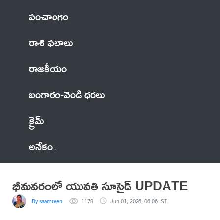
పంచాంగం
రాశి ఫలాలు
రాజకీయం
బంగారం-వెండి ధరలు
క్రైమ్
అనేకం
భీమవరంలో యువతి సూసైడ్ UPDATE
By saamreen
1178
Jun 01, 2026, 06:06 IST