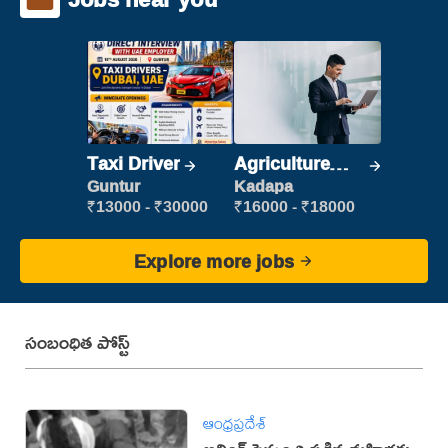
Taxi Driver
Agriculture
Labour
Guntur
Kadapa
₹13000 - ₹30000
₹16000 - ₹18000
Explore more jobs
సంబంధిత పోస్ట్
ఆంధ్రప్రదేశ్