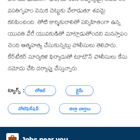
వసతిగృహం వెనుక చెట్టుకు వేలాడుతూ శవమై
కనిపించింది. తోటి కార్మికురాలితో సన్నిహితంగా ఉన్న
యువతి వేరే యువకుడితో మాట్లాడుతోందని మనస్తాపం
చెంది ఆత్మహత్య చేసుకున్నట్లు పోలీసులు తెలిపారు.
కేర్‌టేకర్ సూర్యకళ ఫిర్యాదుతో టూటౌన్ పోలీసులు కేసు
నమోదు చేసి దర్యాప్తు చేస్తున్నారు.
ట్యాగ్స్ :
లోకల్
క్రైమ్
నోటిఫికేషన్
జిల్లా వార్తలు
Jobs near you