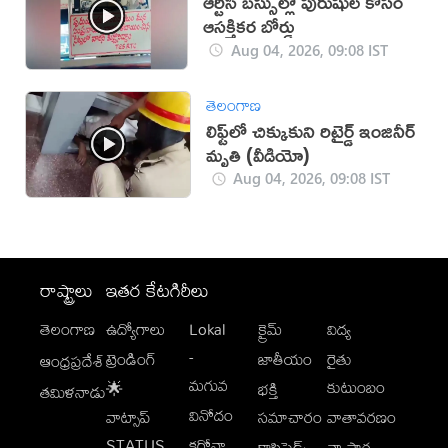
ఆర్టీసీ బస్సుల్లో పురుషుల కోసం
ఆసక్తికర బోర్డు
Aug 04, 2026, 09:08 IST
తెలంగాణ
లిఫ్ట్‌లో చిక్కుకుని రిటైర్డ్ ఇంజినీర్
మృతి (వీడియో)
Aug 04, 2026, 09:08 IST
రాష్ట్రాలు
ఇతర కేటగిరీలు
తెలంగాణ
ఉద్యోగాలు
Lokal
క్రైమ్
విద్య
-
ట్రెండింగ్
జాతీయం
రైతు
ఆంధ్రప్రదేశ్
మగువ
కుటుంబం
🌟
భక్తి
తమిళనాడు
వినోదం
వాట్సాప్
సమాచారం
వాతావరణం
STATUS
కరోనా
క్లాసిఫైడ్స్
వ్యాపార