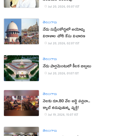
Jul 20, 2026, 05:07 IST
తెలంగాణ
నేడు సుప్రీంకోర్టులో అయోధ్య
విరాళాల చోరీ కేసు విచారణ
Jul 20, 2026, 02:07 IST
తెలంగాణ
నేడు పార్లమెంటులో కీలక బిల్లులు
Jul 20, 2026, 01:07 IST
తెలంగాణ
నెలకు రూ.80 వేల అద్దె వచ్చినా..
క్యాబ్ నడుపుతున్న వ్యక్తి!
Jul 19, 2026, 15:07 IST
తెలంగాణ