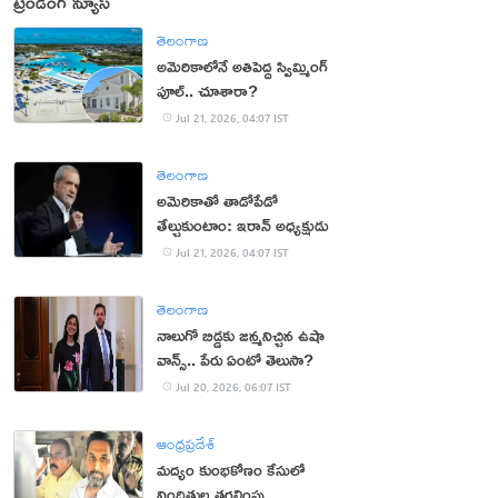
ట్రెండింగ్ న్యూస్
తెలంగాణ
అమెరికాలోనే అతిపెద్ద స్విమ్మింగ్‌
పూల్‌.. చూశారా?
Jul 21, 2026, 04:07 IST
తెలంగాణ
అమెరికాతో తాడోపేడో
తేల్చుకుంటాం: ఇరాన్ అధ్యక్షుడు
Jul 21, 2026, 04:07 IST
తెలంగాణ
నాలుగో బిడ్డకు జన్మనిచ్చిన ఉషా
వాన్స్.. పేరు ఏంటో తెలుసా?
Jul 20, 2026, 06:07 IST
ఆంధ్రప్రదేశ్
మద్యం కుంభకోణం కేసులో
నిందితుల తరలింపు