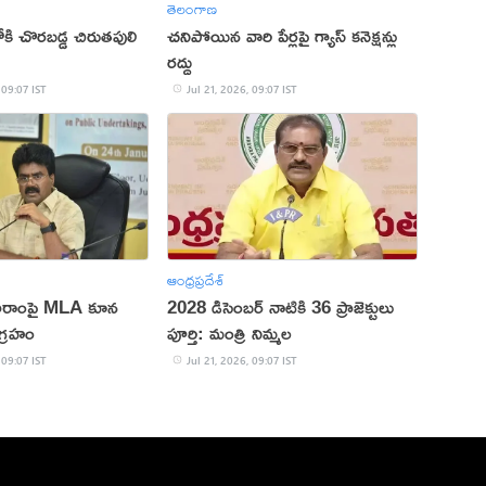
తెలంగాణ
లోకి చొరబడ్డ చిరుతపులి
చనిపోయిన వారి పేర్లపై గ్యాస్ కనెక్షన్లు
రద్దు
 09:07 IST
Jul 21, 2026, 09:07 IST
ఆంధ్రప్రదేశ్
ీతారాంపై MLA కూన
2028 డిసెంబర్ నాటికి 36 ప్రాజెక్టులు
గ్రహం
పూర్తి: మంత్రి నిమ్మల
 09:07 IST
Jul 21, 2026, 09:07 IST