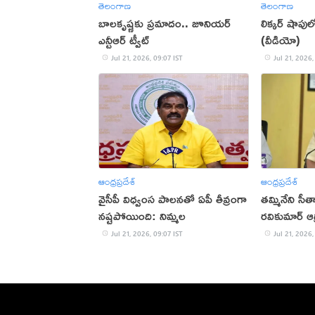
తెలంగాణ
తెలంగాణ
బాలకృష్ణకు ప్రమాదం.. జూనియర్
లిక్కర్ షాపు
ఎన్టీఆర్ ట్వీట్
(వీడియో)
Jul 21, 2026, 09:07 IST
Jul 21, 2026,
ఆంధ్రప్రదేశ్
ఆంధ్రప్రదేశ్
వైసీపీ విధ్వంస పాలనతో ఏపీ తీవ్రంగా
తమ్మినేని స
నష్టపోయింది: నిమ్మల
రవికుమార్‌ ఆ
Jul 21, 2026, 09:07 IST
Jul 21, 2026,