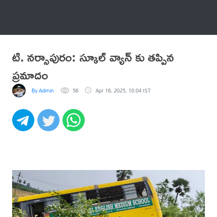
అనేకం
టి. నర్సాపురం: స్కూల్ వ్యాన్ కు తప్పిన
ప్రమాదం
By Admin
56
Apr 16, 2025, 10:04 IST