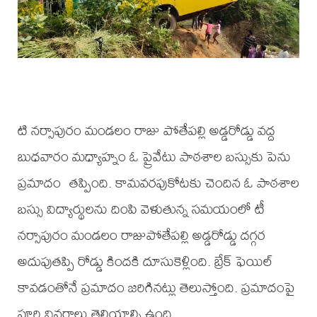
టి నర్సాపురం మండలం రాజు పోతేపల్లి అడ్డరోడ్డు వద్ద
బుధవారం మధ్యాహ్నం ఓ ప్రైవేటు పాఠశాల బస్సుకు పెను
ప్రమాదం తప్పింది. కామవరపుకోటకు చెందిన ఓ పాఠశాల
బస్సు విద్యార్థులను దింపి వెళుతున్న సమయంలో టీ
నర్సాపురం మండలం రాజుపోతేపల్లి అడ్డరోడ్డు దగ్గర
అదుపుతప్పి రోడ్డు కిందకి దూసుకెళ్లింది. బ్రేక్ ఫెయిల్
కావడంతోనే ప్రమాదం జరిగినట్లు తెలుస్తోంది. ప్రమాదంపై
పూర్తి వివరాలు తెలియాల్సి ఉంది.