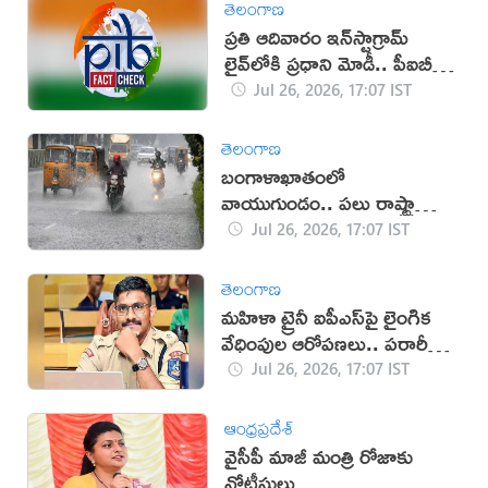
తెలంగాణ
ప్రతి ఆదివారం ఇన్‌స్టాగ్రామ్
లైవ్‌లోకి ప్రధాని మోడీ.. పీఐబీ
క్లారిటీ ఇదే!
Jul 26, 2026, 17:07 IST
తెలంగాణ
బంగాళాఖాతంలో
వాయుగుండం.. పలు రాష్ట్రాల్లో
తీవ్ర వర్ష హెచ్చరికలు జారీ!
Jul 26, 2026, 17:07 IST
తెలంగాణ
మహిళా ట్రైనీ ఐపీఎస్‌పై లైంగిక
వేధింపుల ఆరోపణలు.. పరారీలో
ఉదయ్!
Jul 26, 2026, 17:07 IST
ఆంధ్రప్రదేశ్
వైసీపీ మాజీ మంత్రి రోజాకు
నోటీసులు