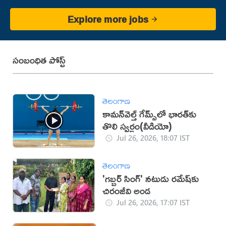
Explore more jobs
సంబంధిత పోస్ట్
తెలంగాణ
కామన్‌వెల్త్ గేమ్స్‌లో భారత్‌కు
తొలి స్వర్ణం(వీడియో)
Jul 26, 2026, 18:07 IST
తెలంగాణ
'గబ్బర్ సింగ్' నటుడు రమేష్‌కు
చిరంజీవి అండ
Jul 26, 2026, 17:07 IST