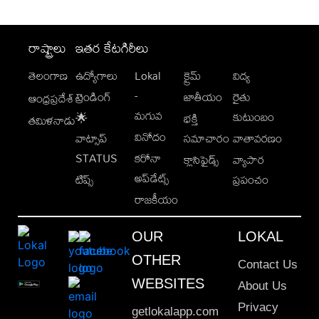
రాష్ట్రాలు
ఇతర కేటగిరీలు
తెలంగాణ
ఉద్యోగాలు
Lokal
క్రైమ్
విద్య
-
ట్రెండింగ్
జాతీయం
రైతు
ఆంధ్రప్రదేశ్
మగువ
కుటుంబం
🌟
భక్తి
తమిళనాడు
వినోదం
వాట్సాప్
సమాచారం
వాతావరణం
STATUS
కరోనా
క్లాసిఫైడ్స్
వ్యాపార
అప్‌డేట్స్
టిప్స్
ప్రపంచం
రాజకీయం
OUR
LOKAL
OTHER
Contact Us
WEBSITES
About Us
Privacy
getlokalapp.com