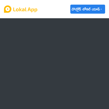
డౌన్లోడ్ లోకల్ యాప్
ఆంధ్రప్రదేశ్
తెలంగాణ
ఉద్యోగాలు
ట్రెండింగ్
వాతావరణం
🌟 వాట్సాప్ STATUS
వినోదం