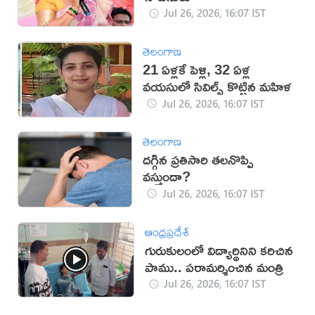
Jul 26, 2026, 16:07 IST
తెలంగాణ
21 ఏళ్లకే పెళ్లి, 32 ఏళ్ల
వయసులో సివిల్స్ కొట్టిన మహిళ
Jul 26, 2026, 16:07 IST
తెలంగాణ
ద‌గ్గిన ప్ర‌తిసారి త‌ల‌నొప్పి
వ‌స్తుందా?
Jul 26, 2026, 16:07 IST
ఆంధ్రప్రదేశ్
గురుకులంలో విద్యార్థినిని కరిచిన
పాము.. పరామర్శించిన మంత్రి
Jul 26, 2026, 16:07 IST