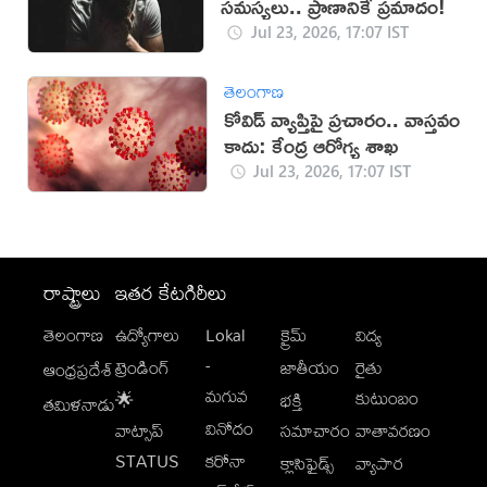
సమస్యలు.. ప్రాణానికే ప్రమాదం!
Jul 23, 2026, 17:07 IST
తెలంగాణ
కోవిడ్ వ్యాప్తిపై ప్రచారం.. వాస్తవం
కాదు: కేంద్ర ఆరోగ్య శాఖ
Jul 23, 2026, 17:07 IST
రాష్ట్రాలు
ఇతర కేటగిరీలు
తెలంగాణ
ఉద్యోగాలు
Lokal
క్రైమ్
విద్య
-
ట్రెండింగ్
జాతీయం
రైతు
ఆంధ్రప్రదేశ్
మగువ
కుటుంబం
🌟
భక్తి
తమిళనాడు
వినోదం
వాట్సాప్
సమాచారం
వాతావరణం
STATUS
కరోనా
క్లాసిఫైడ్స్
వ్యాపార