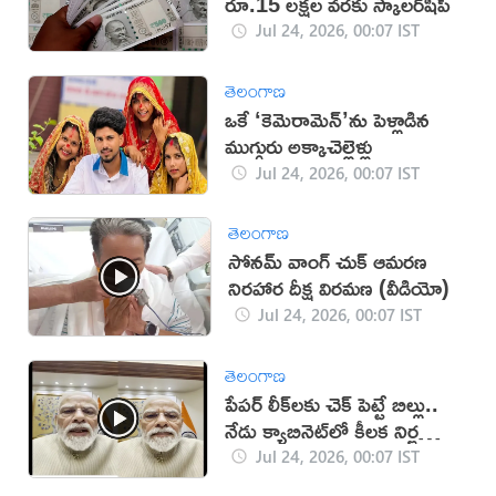
రూ.15 లక్షల వరకు స్కాలర్‌షిప్
Jul 24, 2026, 00:07 IST
తెలంగాణ
ఒకే ‘కెమెరామెన్‌’ను పెళ్లాడిన
ముగ్గురు అక్కాచెల్లెళ్లు
Jul 24, 2026, 00:07 IST
తెలంగాణ
సోనమ్ వాంగ్ చుక్ ఆమరణ
నిరహార దీక్ష విరమణ (వీడియో)
Jul 24, 2026, 00:07 IST
తెలంగాణ
పేపర్‌ లీక్‌లకు చెక్‌ పెట్టే బిల్లు..
నేడు క్యాబినెట్‌లో కీలక నిర్ణయం:
మోదీ (VIDEO)
Jul 24, 2026, 00:07 IST