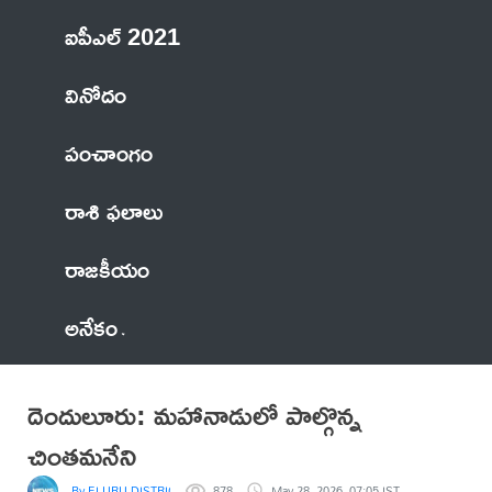
ఐపీఎల్ 2021
వినోదం
పంచాంగం
రాశి ఫలాలు
రాజకీయం
అనేకం
దెందులూరు: మహానాడులో పాల్గొన్న
చింతమనేని
By ELURU DISTRICT NEWS
878
May 28, 2026, 07:05 IST