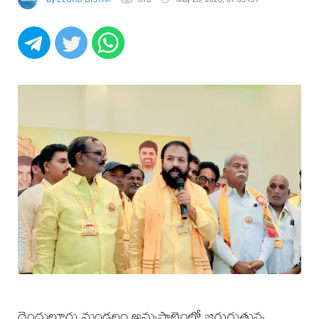
దెందులూరు మండలం అమ్మపాలెంలో జరుగుతున్న