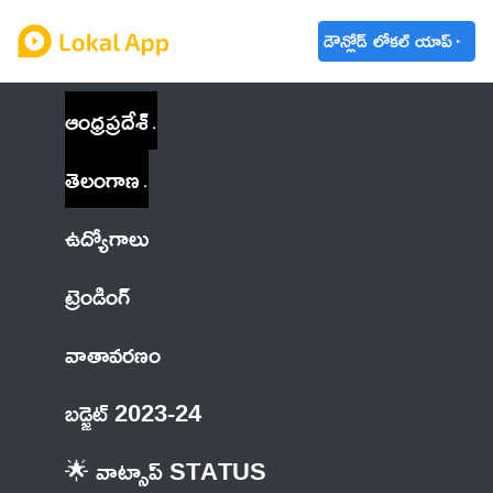
డౌన్లోడ్ లోకల్ యాప్
ఆంధ్రప్రదేశ్
తెలంగాణ
ఉద్యోగాలు
ట్రెండింగ్
వాతావరణం
బడ్జెట్ 2023-24
🌟 వాట్సాప్ STATUS