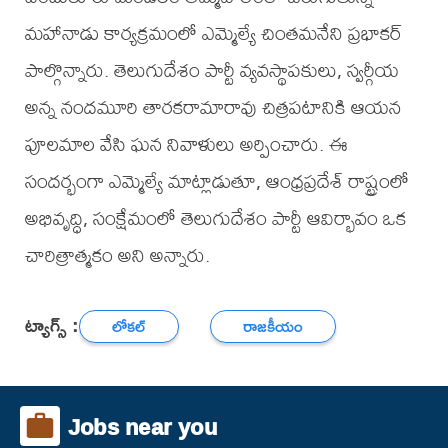
మహానాడు కార్యక్రమంలో ఎమ్మెల్యే చింతమనేని ప్రభాకర్
పాల్గొన్నారు. తెలుగుదేశం పార్టీ వ్యవస్థాపకులు, స్వర్గీయ
అన్న నందమూరి తారకరామారావు చిత్రపటానికి ఆయన
పూలమాల వేసి ఘన నివాళులు అర్పించారు. ఈ
సందర్భంగా ఎమ్మెల్యే మాట్లాడుతూ, ఆంధ్రప్రదేశ్ రాష్ట్రంలో
అభివృద్ధి, సంక్షేమంలో తెలుగుదేశం పార్టీ ఆవిర్భావం ఒక
చారిత్రాత్మకం అని అన్నారు.
ట్యాగ్స్ :
లోకల్
రాజకీయం
Jobs near you