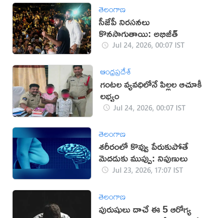
తెలంగాణ
సీజేపీ నిరసనలు
కొనసాగుతాయి: అభిజీత్
Jul 24, 2026, 00:07 IST
ఆంధ్రప్రదేశ్
గంటల వ్యవధిలోనే పిల్లల ఆచూకీ
లభ్యం
Jul 24, 2026, 00:07 IST
తెలంగాణ
శరీరంలో కొవ్వు పేరుకుపోతే
మెదడుకు ముప్పు: నిపుణులు
Jul 23, 2026, 17:07 IST
తెలంగాణ
పురుషులు దాచే ఈ 5 ఆరోగ్య