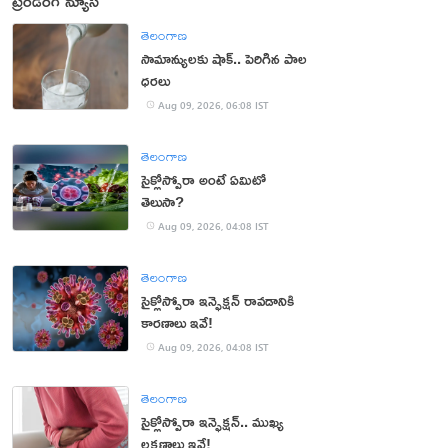
ట్రెండింగ్ న్యూస్
తెలంగాణ
సామాన్యులకు షాక్.. పెరిగిన పాల
ధరలు
Aug 09, 2026, 06:08 IST
తెలంగాణ
సైక్లోస్పోరా అంటే ఏమిటో
తెలుసా?
Aug 09, 2026, 04:08 IST
తెలంగాణ
సైక్లోస్పోరా ఇన్ఫెక్షన్ రావడానికి
కారణాలు ఇవే!
Aug 09, 2026, 04:08 IST
తెలంగాణ
సైక్లోస్పోరా ఇన్ఫెక్షన్.. ముఖ్య
లక్షణాలు ఇవే!