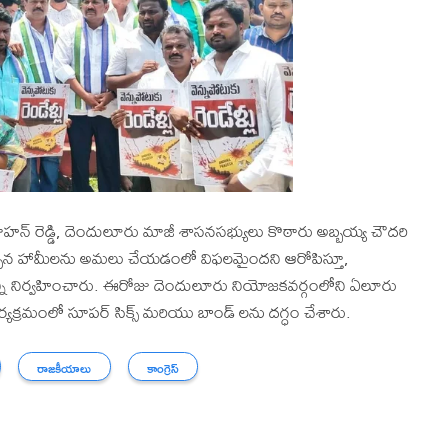
హన్ రెడ్డి, దెందులూరు మాజీ శాసనసభ్యులు కొఠారు అబ్బయ్య చౌదరి
ఇచ్చిన హామీలను అమలు చేయడంలో విఫలమైందని ఆరోపిస్తూ,
రమాన్ని నిర్వహించారు. ఈరోజు దెందులూరు నియోజకవర్గంలోని ఏలూరు
యక్రమంలో సూపర్ సిక్స్ మరియు బాండ్ లను దగ్ధం చేశారు.
రాజకీయాలు
కాంగ్రెస్