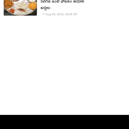
పెరిగిన ఇంటి భోజనం తయారీ
ఖర్చులు
Aug 09, 2026, 00:08 IST