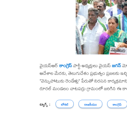
వైయస్ఆర్
కాంగ్రెస్
పార్టీ అధ్యక్షులు వైయస్
జగన్
మో
ఆదేశాల మేరకు, తెలుగుదేశం ప్రభుత్వం ప్రజలకు 
"వెన్నుపోటుకు రెండేళ్లు" పేరుతో నిరసన కార్యక్
రూరల్ మండలం చాటపర్రు గ్రామంలో జరిగిన ఈ కార్
ట్యాగ్స్ :
లోకల్
రాజకీయం
కాంగ్రెస్