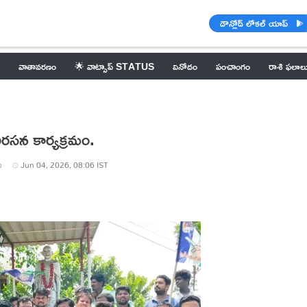
డౌన్లోడ్ లోకల్ యాప్
వాతావరణం
🌟 వాట్సాప్ STATUS
వినోదం
పంచాంగం
రాశి ఫలాల
నిరసన కార్యక్రమం.
ు
Jun 04, 2026, 08:06 IST