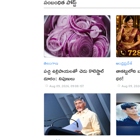
సంబంధిత పోస్ట్
తెలంగాణ
ఆంధ్రప్రదేశ్
పచ్చి ఉల్లిపాయలతో చెడు కొలెస్ట్రాల్
తాకట్టులోని బం
దూరం: నిపుణులు
ధర!
Aug 09, 2026, 09:08 IST
Aug 09, 2026