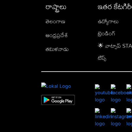
రాష్ట్రాలు
ఇతర కేటగిర
తెలంగాణ
ఉద్యోగాలు
ట్రెండింగ్
ఆంధ్రప్రదేశ్
🌟 వాట్సాప్ S
తమిళనాడు
టిప్స్