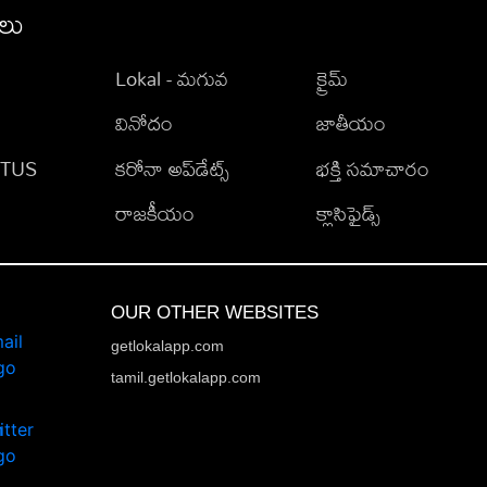
ీలు
Lokal - మగువ
క్రైమ్
వినోదం
జాతీయం
TATUS
కరోనా అప్‌డేట్స్
భక్తి సమాచారం
రాజకీయం
క్లాసిఫైడ్స్
OUR OTHER WEBSITES
getlokalapp.com
tamil.getlokalapp.com