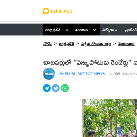
ఆంధ్రప్రదేశ్
తెలంగాణ
ఉద్యోగాలు
ట్రెండింగ్
హోమ్
ఆంధ్రప్రదేశ్
పశ్చిమ గోదావరి జిల్లా
దెందులూరు
చాటపర్రులో "వెన్నుపోటుకు రెండేళ్లు" 
By ELURU DISTRICT NEWS
909
చూసినవార