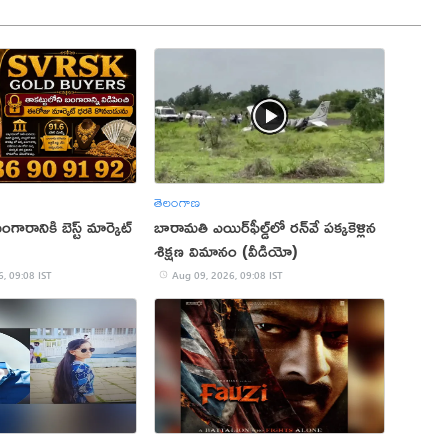
తెలంగాణ
గారానికి బెస్ట్ మార్కెట్
బారామతి ఎయిర్‌ఫీల్డ్‌లో రన్‌వే పక్కకెళ్లిన
శిక్షణ విమానం (వీడియో)
, 09:08 IST
Aug 09, 2026, 09:08 IST