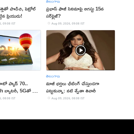
తెలంగాణ
త్తితో పొడిచి, పెట్రోల్
ప్రభాస్ ఫౌజీ సినిమాపై ఆగస్టు 15న
టిన ప్రియుడు!
సర్‌ప్రైజ్?
, 09:08 IST
Aug 09, 2026, 09:08 IST
తెలంగాణ
టో ప్యాడ్ 70..
మాజీ భర్తలు ఛీటింగ్ చేస్తుండగా
బ్యాటరీ, 5Gతో కొత్త
పట్టుకున్నా: నటి శ్వేతా తివారీ
దల
, 08:08 IST
Aug 09, 2026, 08:08 IST