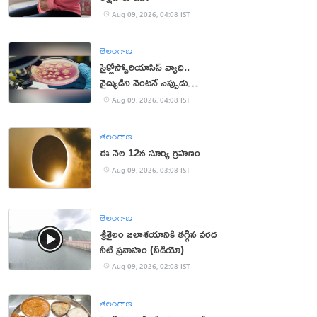
Aug 09, 2026, 04:08 IST
తెలంగాణ
సైక్లోస్పోరియాసిస్ వ్యాధి..
వైద్యుడిని వెంటనే ఎప్పుడు
సంప్రదించాలంటే?
Aug 09, 2026, 04:08 IST
తెలంగాణ
ఈ నెల 12న సూర్య గ్రహణం
Aug 09, 2026, 03:08 IST
తెలంగాణ
శ్రీశైలం జలాశయానికి తగ్గిన వరద
నీటి ప్రవాహం (వీడియో)
Aug 09, 2026, 02:08 IST
తెలంగాణ