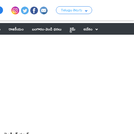
Telugu తెలుగు
ు
రాజకీయం
బంగారం-వెండి ధరలు
క్రైమ్
అనేకం