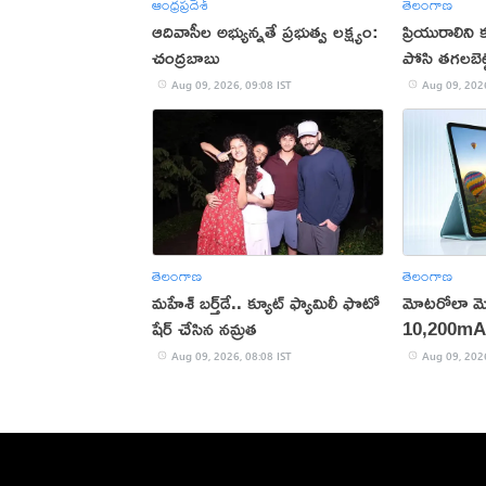
ఆంధ్రప్రదేశ్
తెలంగాణ
ఆదివాసీల అభ్యున్నతే ప్రభుత్వ లక్ష్యం:
ప్రియురాలిని క
చంద్రబాబు
పోసి తగలబెట్
Aug 09, 2026, 09:08 IST
Aug 09, 2026
తెలంగాణ
తెలంగాణ
మహేశ్‌ బర్త్‌డే.. క్యూట్‌ ఫ్యామిలీ ఫొటో
మోటరోలా మో
షేర్ చేసిన నమ్రత
10,200mAh 
టాబ్లెట్ విడు
Aug 09, 2026, 08:08 IST
Aug 09, 2026