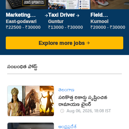
Marketing
Taxi Driver
Field
Executive
Marketing
East-godavari
Guntur
Kurnool
Executive
₹22500 - ₹30000
₹13000 - ₹30000
₹20000 - ₹30000
Explore more jobs
సంబంధిత పోస్ట్
తెలంగాణ
సరికొత్త రికార్డు సృష్టించిన
రామాయణ ట్రైలర్‌
Aug 06, 2026, 18:08 IST
ఆంధ్రప్రదేశ్