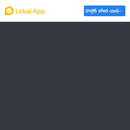
డౌన్లోడ్ లోకల్ యాప్
ఆంధ్రప్రదేశ్
తెలంగాణ
ఉద్యోగాలు
ట్రెండింగ్
వాతావరణం
🌟 వాట్సాప్ STATUS
వినోదం