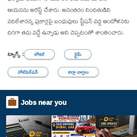
ఆయనను అరెస్ట్ చేశారు. అనంతరం నిందితుడిని
వదిలేశారన్న పుకార్లపై బంధువులు స్టేషన్ వద్ద ఆందోళనకు
దిగగా తమ వద్దే ఉన్నాడు అని చెప్పటంతో శాంతించారు.
ట్యాగ్స్ :
లోకల్
క్రైమ్
నోటిఫికేషన్
జిల్లా వార్తలు
Jobs near you