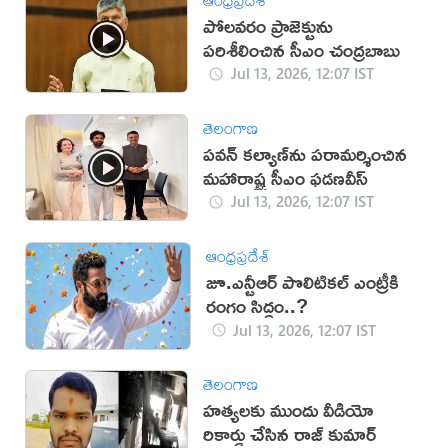
పోలవరం ప్రాజెక్టును
పరిశీలించిన సీఎం చంద్రబాబు
Jul 13, 2026, 12:07 IST
తెలంగాణ
పవన్ కల్యాణ్‌ను పరామర్శించిన
మహారాష్ట్ర సీఎం ఫడణవీస్
Jul 13, 2026, 12:07 IST
ఆంధ్రప్రదేశ్
జూ.ఎన్టీఆర్‌ పొలిటికల్‌ ఎంట్రీకి
రంగం సిద్ధం..?
Jul 13, 2026, 12:07 IST
తెలంగాణ
హత్యలకు ముందు వీడియో
రికార్డు చేసిన రాజ్ కుమార్