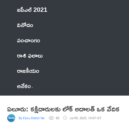
ఐపీఎల్ 2021
వినోదం
పంచాంగం
రాశి ఫలాలు
రాజకీయం
అనేకం
ఏలూరు: కక్షిదారులకు లోక్ అదాలత్ ఒక వేదిక
By Eluru Distict News
85
Jul 05, 2025, 14:07 IST