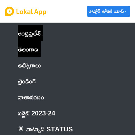
డౌన్లోడ్ లోకల్ యాప్
ఆంధ్రప్రదేశ్
తెలంగాణ
ఉద్యోగాలు
ట్రెండింగ్
వాతావరణం
బడ్జెట్ 2023-24
🌟 వాట్సాప్ STATUS