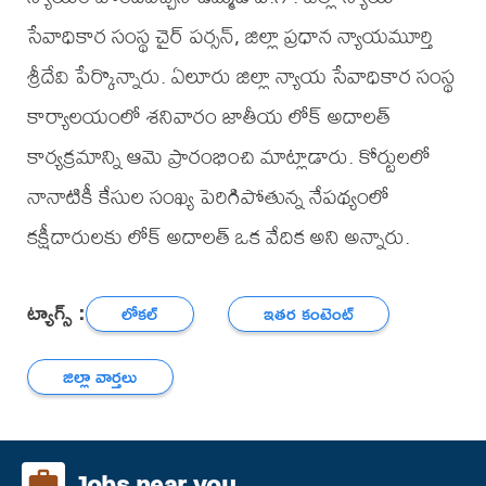
సేవాధికార సంస్థ చైర్ పర్సన్, జిల్లా ప్రధాన న్యాయమూర్తి
శ్రీదేవి పేర్కొన్నారు. ఏలూరు జిల్లా న్యాయ సేవాధికార సంస్థ
కార్యాలయంలో శనివారం జాతీయ లోక్ అదాలత్
కార్యక్రమాన్ని ఆమె ప్రారంభించి మాట్లాడారు. కోర్టులలో
నానాటికీ కేసుల సంఖ్య పెరిగిపోతున్న నేపథ్యంలో
కక్షీదారులకు లోక్ అదాలత్ ఒక వేదిక అని అన్నారు.
ట్యాగ్స్ :
లోకల్
ఇతర కంటెంట్
జిల్లా వార్తలు
Jobs near you