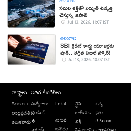
తెలంగాణ
నదుల శక్తితో విద్యుత్ ఉత్పత్తి
చెస్తున్న జపాన్
Jul 13, 2026, 11:07 IST
తెలంగాణ
SBI క్రెడిట్ కార్డు యూజర్లకు
షాక్.. తగ్గిన సిబిల్ స్కోర్!
Jul 13, 2026, 10:07 IST
రాష్ట్రాలు
ఇతర కేటగిరీలు
తెలంగాణ
ఉద్యోగాలు
Lokal
క్రైమ్
విద్య
-
ట్రెండింగ్
జాతీయం
రైతు
ఆంధ్రప్రదేశ్
మగువ
కుటుంబం
🌟
భక్తి
తమిళనాడు
వినోదం
వాట్సాప్
సమాచారం
వాతావరణం