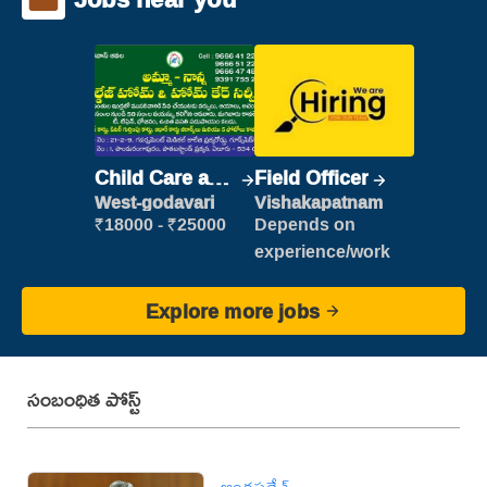
Child Care and
Field Officer
Patient care
West-godavari
Vishakapatnam
₹18000 - ₹25000
Depends on
experience/work
Explore more jobs
సంబంధిత పోస్ట్
ఆంధ్రప్రదేశ్