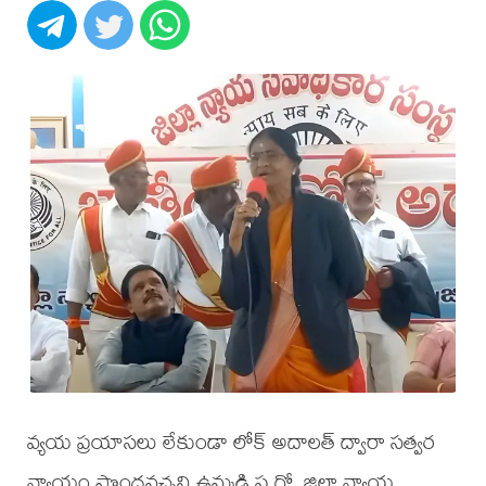
వ్యయ ప్రయాసలు లేకుండా లోక్ అదాలత్ ద్వారా సత్వర
న్యాయం పొందవచ్చని ఉమ్మడి ప.గో. జిల్లా న్యాయ