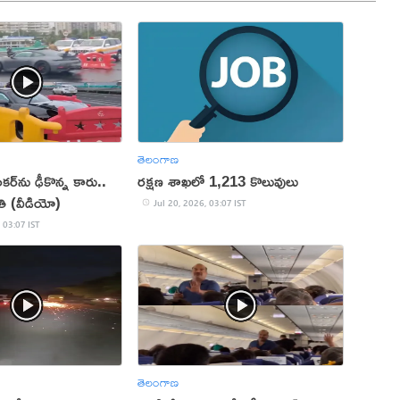
తెలంగాణ
కర్‌ను ఢీకొన్న కారు..
రక్షణ శాఖలో 1,213 కొలువులు
ి (వీడియో)
Jul 20, 2026, 03:07 IST
 03:07 IST
తెలంగాణ