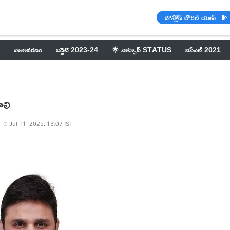
డౌన్లోడ్ లోకల్ యాప్
వాతావరణం
బడ్జెట్ 2023-24
🌟 వాట్సాప్ STATUS
ఐపీఎల్ 2021
ాలి
Jul 11, 2025, 13:07 IST