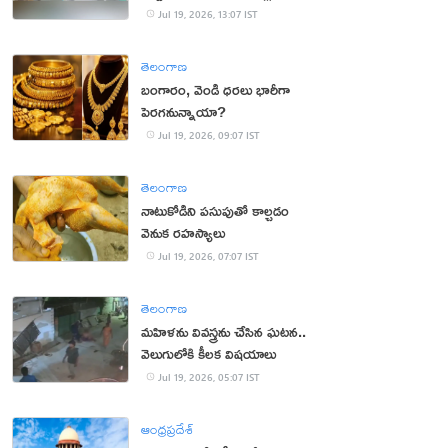
బాలుడు!
Jul 19, 2026, 13:07 IST
తెలంగాణ
బంగారం, వెండి ధరలు భారీగా
పెరగనున్నాయా?
Jul 19, 2026, 09:07 IST
తెలంగాణ
నాటుకోడిని పసుపుతో కాల్చడం
వెనుక రహస్యాలు
Jul 19, 2026, 07:07 IST
తెలంగాణ
మహిళను వివస్త్రను చేసిన ఘటన..
వెలుగులోకి కీలక విషయాలు
Jul 19, 2026, 05:07 IST
ఆంధ్రప్రదేశ్