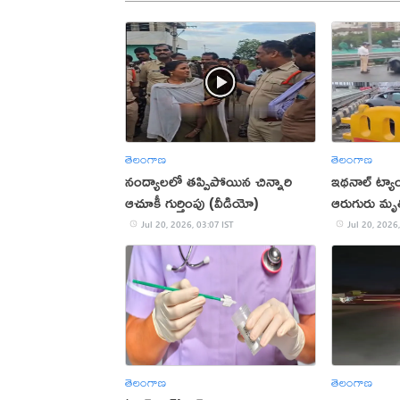
తెలంగాణ
తెలంగాణ
నంద్యాలలో తప్పిపోయిన చిన్నారి
ఇథనాల్ ట్యాం
ఆచూకీ గుర్తింపు (వీడియో)
ఆరుగురు మృత
Jul 20, 2026, 03:07 IST
Jul 20, 2026,
తెలంగాణ
తెలంగాణ