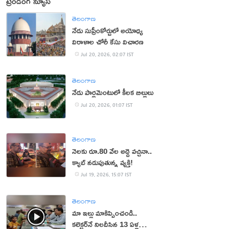
ట్రెండింగ్ న్యూస్
తెలంగాణ
నేడు సుప్రీంకోర్టులో అయోధ్య
విరాళాల చోరీ కేసు విచారణ
Jul 20, 2026, 02:07 IST
తెలంగాణ
నేడు పార్లమెంటులో కీలక బిల్లులు
Jul 20, 2026, 01:07 IST
తెలంగాణ
నెలకు రూ.80 వేల అద్దె వచ్చినా..
క్యాబ్ నడుపుతున్న వ్యక్తి!
Jul 19, 2026, 15:07 IST
తెలంగాణ
మా ఇల్లు మాకిప్పించండి..
కలెక్టర్‌నే నిలదీసిన 13 ఏళ్ల