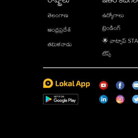
తెలంగాణ
ఉద్యోగాలు
ట్రెండింగ్
ఆంధ్రప్రదేశ్
🌟 వాట్సాప్ S
తమిళనాడు
టిప్స్