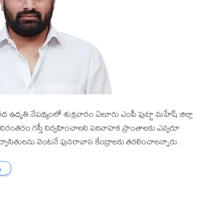
 ఉధృతి నేపథ్యంలో శుక్రవారం ఏలూరు ఎంపీ పుట్టా మహేష్ జిల్లా
ిరంతరం గస్తీ నిర్వహించాలని పరివాహక ప్రాంతాలకు ఎవ్వరూ
ర్వాసితులను వెంటనే పునరావాస కేంద్రాలకు తరలించాలన్నారు.
ు