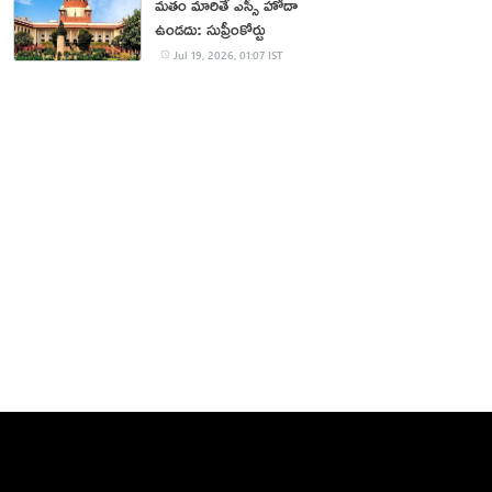
మతం మారితే ఎస్సీ హోదా
ఉండదు: సుప్రీంకోర్టు
Jul 19, 2026, 01:07 IST