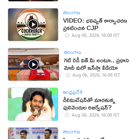
తెలంగాణ
VIDEO: భవిష్యత్ కార్యాచరణ
ప్రకటించిన CJP
Aug 06, 2026, 16:08 IST
తెలంగాణ
గెట్ రెడీ విత్ మీ అంటూ.. ప్రధాని
మోదీ మరో ఇన్‌స్టా వీడియో
Aug 06, 2026, 16:08 IST
ఆంధ్రప్రదేశ్
డీలిమిటేషన్‌తో మారనున్న
పులివెందుల రిజర్వేషన్?
Aug 06, 2026, 16:08 IST
తెలంగాణ