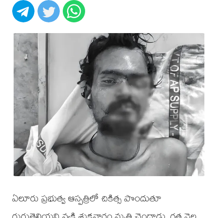
ఏలూరు ప్రభుత్వ ఆస్పత్రిలో చికిత్స పొందుతూ
గుర్తుతెలియని వ్యక్తి శుక్రవారం మృతి చెందాడు. గత నెల