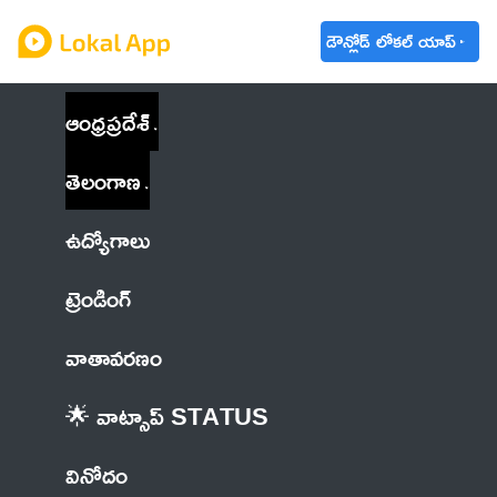
డౌన్లోడ్ లోకల్ యాప్
ఆంధ్రప్రదేశ్
తెలంగాణ
ఉద్యోగాలు
ట్రెండింగ్
వాతావరణం
🌟 వాట్సాప్ STATUS
వినోదం