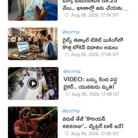
ఒక్కో కుటుంబానికి రూ.25
వేలు.. ఖాతాల్లో జ‌మ చేయ‌నున్న
ప్ర‌భుత్వం..!
Aug 06, 2026, 17:08 IST
తెలంగాణ
రైల్వే తత్కాల్ టికెట్ బుకింగ్‌లో
కొత్త టోకెన్ విధానం అమలు
Aug 06, 2026, 17:08 IST
తెలంగాణ
VIDEO: బస్సు కింద పడ్డ
బైకర్.. యువకుడు మృతి!
Aug 06, 2026, 17:08 IST
తెలంగాణ
వరుణ్ తేజ్ 'కొరియన్
కనకరాజు'.. ట్విట్టర్ టాక్ ఇదే!
Aug 06, 2026, 17:08 IST