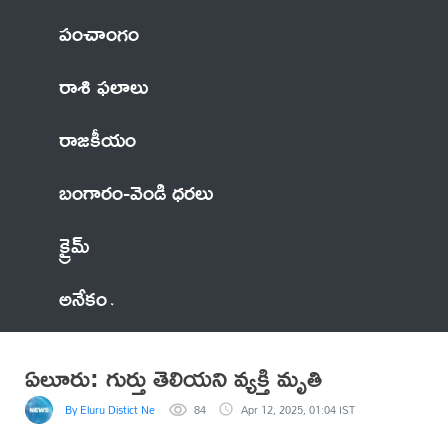
పంచాంగం
రాశి ఫలాలు
రాజకీయం
బంగారం-వెండి ధరలు
క్రైమ్
అనేకం
ఏలూరు: గుర్తు తెలియని వ్యక్తి మృతి
By Eluru Distict News
84
Apr 12, 2025, 01:04 IST