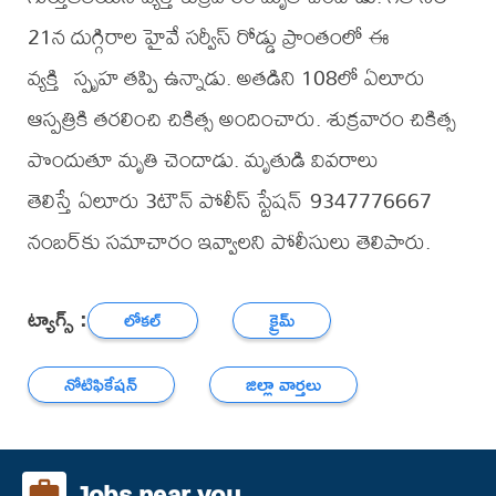
21న దుగ్గిరాల హైవే సర్వీస్ రోడ్డు ప్రాంతంలో ఈ
వ్యక్తి స్పృహ తప్పి ఉన్నాడు. అతడిని 108లో ఏలూరు
ఆస్పత్రికి తరలించి చికిత్స అందించారు. శుక్రవారం చికిత్స
పొందుతూ మృతి చెందాడు. మృతుడి వివరాలు
తెలిస్తే ఏలూరు 3టౌన్ పోలీస్ స్టేషన్ 9347776667
నంబర్‌కు సమాచారం ఇవ్వాలని పోలీసులు తెలిపారు.
ట్యాగ్స్ :
లోకల్
క్రైమ్
నోటిఫికేషన్
జిల్లా వార్తలు
Jobs near you