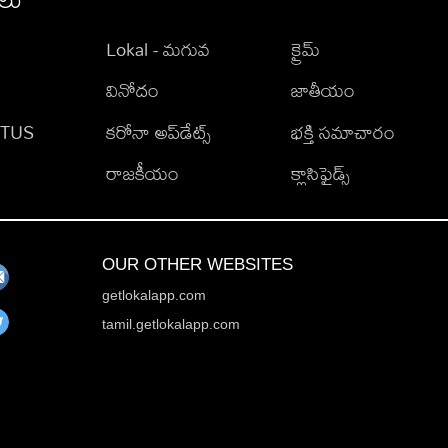
Lokal - మగువ
క్రైమ్
వినోదం
జాతీయం
TATUS
కరోనా అప్‌డేట్స్
భక్తి సమాచారం
రాజకీయం
క్లాసిఫైడ్స్
OUR OTHER WEBSITES
getlokalapp.com
tamil.getlokalapp.com