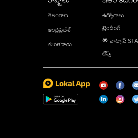
తెలంగాణ
ఉద్యోగాలు
ట్రెండింగ్
ఆంధ్రప్రదేశ్
🌟 వాట్సాప్ S
తమిళనాడు
టిప్స్