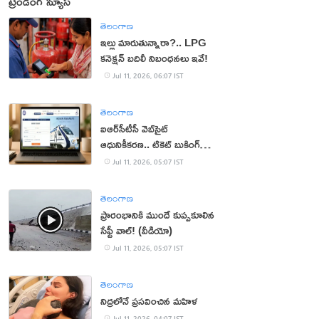
ట్రెండింగ్ న్యూస్
తెలంగాణ
ఇల్లు మారుతున్నారా?.. LPG
కనెక్షన్ బదిలీ నిబంధనలు ఇవే!
Jul 11, 2026, 06:07 IST
తెలంగాణ
ఐఆర్‌సీటీసీ వెబ్‌సైట్
ఆధునికీకరణ.. టికెట్ బుకింగ్
సులభతరం
Jul 11, 2026, 05:07 IST
తెలంగాణ
ప్రారంభానికి ముందే కుప్పకూలిన
సేఫ్టీ వాల్! (వీడియో)
Jul 11, 2026, 05:07 IST
తెలంగాణ
నిద్రలోనే ప్రసవించిన మహిళ
Jul 11, 2026, 04:07 IST