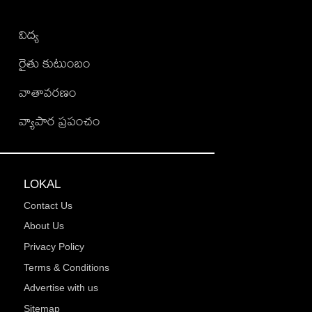
విద్య
రైతు కుటుంబం
వాతావరణం
వ్యాపార ప్రపంచం
LOKAL
Contact Us
About Us
Privacy Policy
Terms & Conditions
Advertise with us
Sitemap