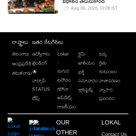
విధానం తెలుసుకోండి
Aug 06, 2026, 13:08 IST
రాష్ట్రాలు
ఇతర కేటగిరీలు
తెలంగాణ
ఉద్యోగాలు
Lokal
క్రైమ్
విద్య
-
ట్రెండింగ్
జాతీయం
రైతు
ఆంధ్రప్రదేశ్
మగువ
కుటుంబం
🌟
భక్తి
తమిళనాడు
వినోదం
వాట్సాప్
సమాచారం
వాతావరణం
STATUS
కరోనా
క్లాసిఫైడ్స్
వ్యాపార
అప్‌డేట్స్
టిప్స్
ప్రపంచం
రాజకీయం
OUR
LOKAL
OTHER
Contact Us