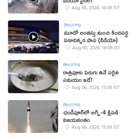
వీడియో వైరల్!
Aug 06, 2026, 16:08 IST
తెలంగాణ
మూడో అంతస్తు నుంచి కిందపడ్డ
ఏడాదిన్నర పాప (వీడియో)
Aug 06, 2026, 16:08 IST
తెలంగాణ
రాత్రిపూట పెరుగు తినే సరైన
సమయం ఇదే!
Aug 06, 2026, 15:08 IST
తెలంగాణ
చండీపూర్‌లో అగ్ని-4 క్షిపణి
విజయవంతం
Aug 06, 2026, 15:08 IST