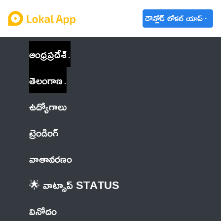
డౌన్లోడ్ లోకల్ యాప్
ఆంధ్రప్రదేశ్
తెలంగాణ
ఉద్యోగాలు
ట్రెండింగ్
వాతావరణం
🌟 వాట్సాప్ STATUS
వినోదం