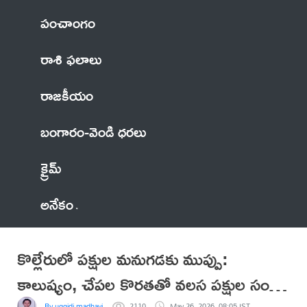
పంచాంగం
రాశి ఫలాలు
రాజకీయం
బంగారం-వెండి ధరలు
క్రైమ్
అనేకం
కొల్లేరులో పక్షుల మనుగడకు ముప్పు:
కాలుష్యం, చేపల కొరతతో వలస పక్షుల సంఖ్య
By uggidi madhavi
2110
May 26, 2026, 08:05 IST