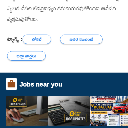
స్థానిక చేపల జీవవైవిధ్యం కనుమరుగవుతోందని ఆవేదన
వ్యక్తమవుతోంది.
ట్యాగ్స్ :
లోకల్
ఇతర కంటెంట్
జిల్లా వార్తలు
Jobs near you