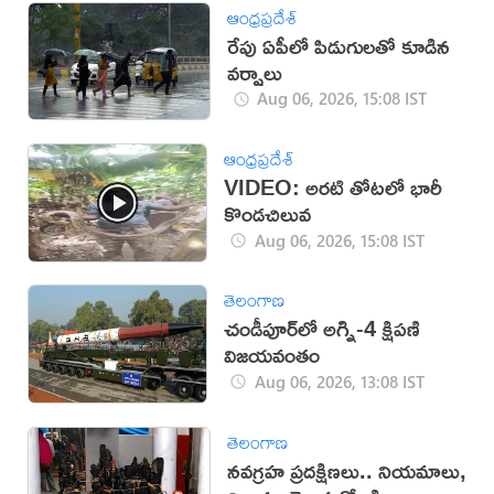
ఆంధ్రప్రదేశ్
రేపు ఏపీలో పిడుగులతో కూడిన
వర్షాలు
Aug 06, 2026, 15:08 IST
ఆంధ్రప్రదేశ్
VIDEO: అరటి తోటలో భారీ
కొండచిలువ
Aug 06, 2026, 15:08 IST
తెలంగాణ
చండీపూర్‌లో అగ్ని-4 క్షిపణి
విజయవంతం
Aug 06, 2026, 13:08 IST
తెలంగాణ
నవగ్రహ ప్రదక్షిణలు.. నియమాలు,