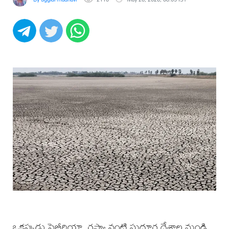
తగ్గుదల
ఒకప్పుడు సైబీరియా, రష్యా వంటి సుదూర దేశాల నుండి