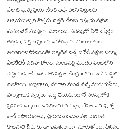
వేలాది మైళ్లు ప్రయాణించి వచ్చే వలస పక్షులకు
ఆశ్రయమిచ్చిన కొల్లేరు చిత్తడి నేలలు ఇప్పుడు పక్షుల
మనుగడకే ముప్పుగా మారాయి. సరస్సులో నీటి విస్తీర్ణం
తగ్గడం, పక్షుల ప్రధాన ఆహారమైన చేపల జాతులు
అంతరించిపోవడంతో ఇక్కడికి వచ్చే విదేశీ పక్షుల సంఖ్య
ఏటికేటికీ పడిపోతోంది. మండవల్లి మండల పరిధిలోని
పెద్దయడగాడి, ఆటపాక పక్షుల కేంద్రంలోనూ ఇదే దుస్థితి
నెలకొంది. పట్టణాలు, నగరాల నుండి వచ్చే మురుగునీరు,
పారిశ్రామిక వ్యర్థాలు శుద్ధి చేయకుండానే సరస్సులోకి
ప్రవహిస్తున్నాయి. అనధికార రొయ్యల, చేపల చెరువుల్లో
వాడే రసాయనాలు, పురుగుమందుల వల్ల మిగిలిన
కొద్దిపాటి నీరు కూడా విషతుల్యంగా మారుతోంది. దీనివల్ల