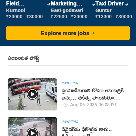
Field
Marketing
Taxi Driver
Marketing
Executive
Kurnool
East-godavari
Guntur
Executive
₹20000 - ₹30000
₹22500 - ₹30000
₹13000 - ₹30000
Explore more jobs
సంబంధిత పోస్ట్
తెలంగాణ
ప్రయాణికురాలి కోసం ఆసుపత్రికి
బస్సు.. చికిత్స పొందుతూ
మహిళ మృతి!
Aug 06, 2026, 16:08 IST
తెలంగాణ
డివైడర్‌ను ఢీకొట్టిన కారు..