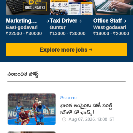
Marketing
Taxi Driver
Office Staff
Executive
East-godavari
Guntur
West-godavari
₹22500 - ₹30000
₹13000 - ₹30000
₹18000 - ₹20000
Explore more jobs
సంబంధిత పోస్ట్
తెలంగాణ
భారత అంపైర్లకు హాకీ వరల్డ్
కప్‌లో నో ఛాన్స్!
Aug 07, 2026, 13:08 IST