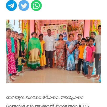
మొగల్తూరు మండలం శేరేపాలెం, రామన్నపాలెం
పంచాయతీ లక్కువారితోటలో మంగళవారం ICDS