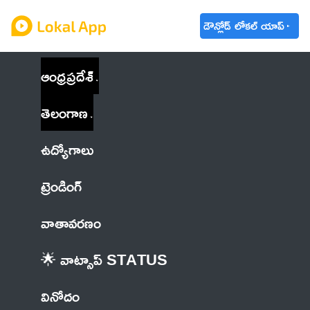
డౌన్లోడ్ లోకల్ యాప్
ఆంధ్రప్రదేశ్
తెలంగాణ
ఉద్యోగాలు
ట్రెండింగ్
వాతావరణం
🌟 వాట్సాప్ STATUS
వినోదం