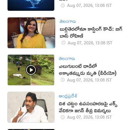
Aug 07, 2026, 13:08 IST
తెలంగాణ
బుల్లితెరలోనూ కాస్టింగ్ కౌచ్: బిగ్
బాస్ రోహిణి
Aug 07, 2026, 13:08 IST
తెలంగాణ
ఎలుగుబంటి దాడిలో
అక్కాతమ్ముడు మృతి (వీడియో)
Aug 07, 2026, 13:08 IST
ఆంధ్రప్రదేశ్
దిశ చట్టం ఉపసంహరణపై ఎక్స్‌
వేదికగా జగన్ తీవ్ర విమర్శలు
Aug 07, 2026, 13:08 IST