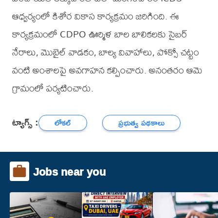
ఆధ్వర్యంలో కిశోర వికాస కార్యక్రమం జరిగింది. ఈ
కార్యక్రమంలో CDPO ఊర్మిళ బాల బాలికలకు సైబర్
నేరాలు, మొబైల్ వాడకం, బాల్య వివాహాలు, పోక్సో చట్టం
వంటి అంశాలపై అవగాహన కల్పించారు. అనంతరం ఆమె
గ్రామంలో పర్యటించారు.
ట్యాగ్స్ :
లోకల్
ప్రభుత్వ పథకాలు
Jobs near you