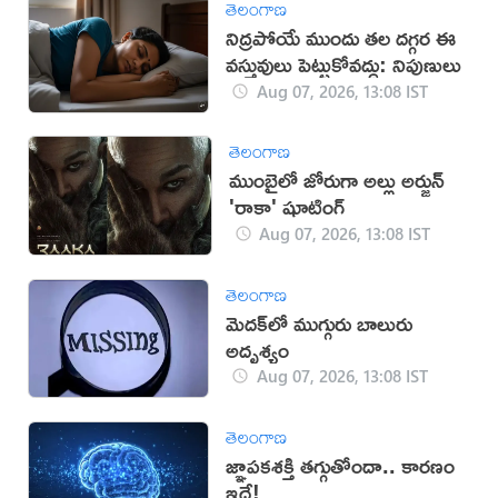
తెలంగాణ
నిద్రపోయే ముందు తల దగ్గర ఈ
వస్తువులు పెట్టుకోవద్దు: నిపుణులు
Aug 07, 2026, 13:08 IST
తెలంగాణ
ముంబైలో జోరుగా అల్లు అర్జున్
'రాకా' షూటింగ్
Aug 07, 2026, 13:08 IST
తెలంగాణ
మెదక్‌లో ముగ్గురు బాలురు
అదృశ్యం
Aug 07, 2026, 13:08 IST
తెలంగాణ
జ్ఞాపకశక్తి తగ్గుతోందా.. కారణం
ఇదే!