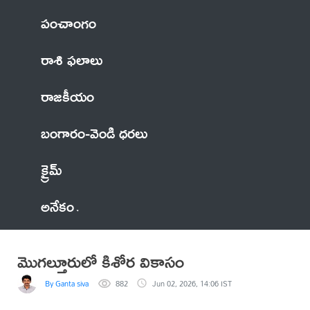
పంచాంగం
రాశి ఫలాలు
రాజకీయం
బంగారం-వెండి ధరలు
క్రైమ్
అనేకం
మొగల్తూరులో కిశోర వికాసం
By Ganta siva
882
Jun 02, 2026, 14:06 IST