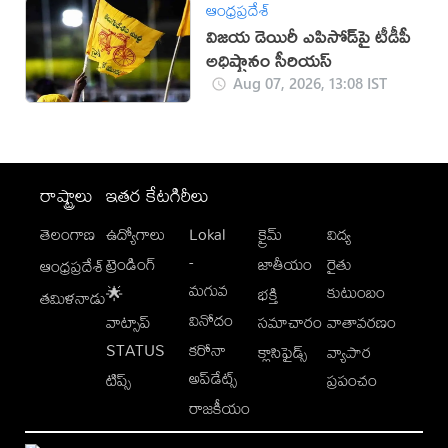
ఆంధ్రప్రదేశ్
విజయ డెయిరీ ఎపిసోడ్‌పై టీడీపీ
అధిష్టానం సీరియస్‌
Aug 07, 2026, 13:08 IST
రాష్ట్రాలు
ఇతర కేటగిరీలు
తెలంగాణ
ఉద్యోగాలు
Lokal
క్రైమ్
విద్య
-
ట్రెండింగ్
జాతీయం
రైతు
ఆంధ్రప్రదేశ్
మగువ
కుటుంబం
🌟
భక్తి
తమిళనాడు
వినోదం
వాట్సాప్
సమాచారం
వాతావరణం
STATUS
కరోనా
క్లాసిఫైడ్స్
వ్యాపార
అప్‌డేట్స్
టిప్స్
ప్రపంచం
రాజకీయం