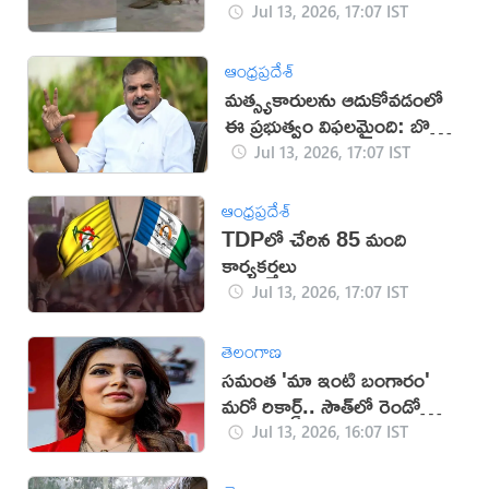
Jul 13, 2026, 17:07 IST
ఆంధ్రప్రదేశ్
మత్స్యకారులను ఆదుకోవడంలో
ఈ ప్రభుత్వం విఫలమైంది: బొత్స
సత్యనారాయణ
Jul 13, 2026, 17:07 IST
ఆంధ్రప్రదేశ్
TDPలో చేరిన 85 మంది
కార్యకర్తలు
Jul 13, 2026, 17:07 IST
తెలంగాణ
సమంత 'మా ఇంటి బంగారం'
మరో రికార్డ్.. సౌత్‌లో రెండో
స్థానం!
Jul 13, 2026, 16:07 IST