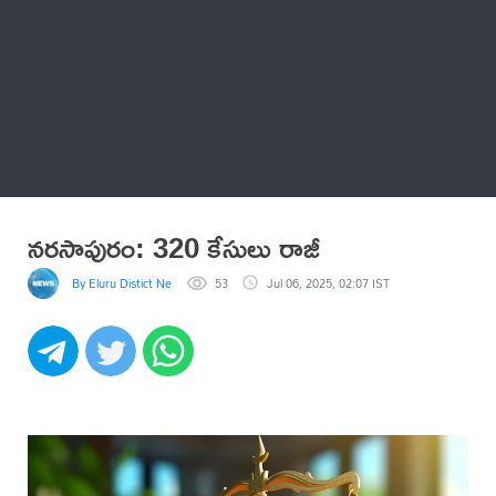
Thatstelugu
బిగ్ బాస్
అనేకం
నరసాపురం: 320 కేసులు రాజీ
By Eluru Distict News
53
Jul 06, 2025, 02:07 IST