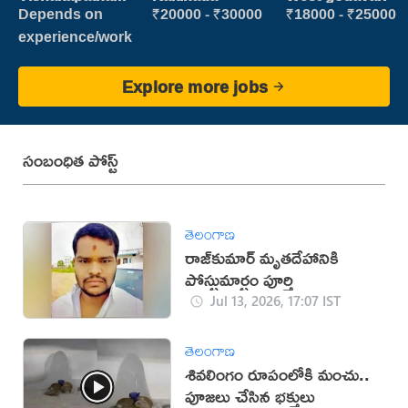
Depends on
₹20000 - ₹30000
₹18000 - ₹25000
experience/work
Explore more jobs
సంబంధిత పోస్ట్
తెలంగాణ
రాజ్‌కుమార్‌ మృతదేహానికి
పోస్టుమార్టం పూర్తి
Jul 13, 2026, 17:07 IST
తెలంగాణ
శివలింగం రూపంలోకి మంచు..
పూజలు చేసిన భక్తులు