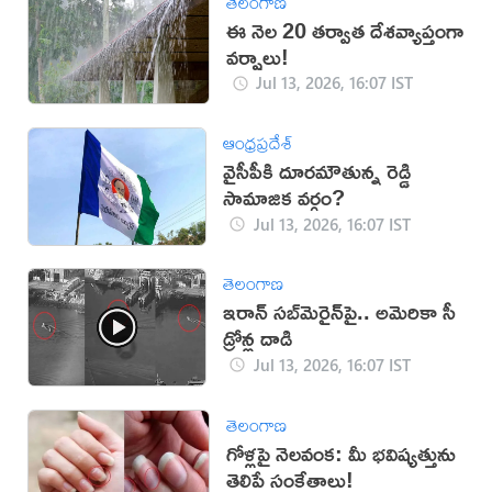
తెలంగాణ
ఈ నెల 20 తర్వాత దేశవ్యాప్తంగా
వర్షాలు!
Jul 13, 2026, 16:07 IST
ఆంధ్రప్రదేశ్
వైసీపీకి దూరమౌతున్న రెడ్డి
సామాజిక వర్గం?
Jul 13, 2026, 16:07 IST
తెలంగాణ
ఇరాన్‌ సబ్‌మెరైన్‌పై.. అమెరికా సీ
డ్రోన్ల దాడి
Jul 13, 2026, 16:07 IST
తెలంగాణ
గోళ్లపై నెలవంక: మీ భవిష్యత్తును
తెలిపే సంకేతాలు!