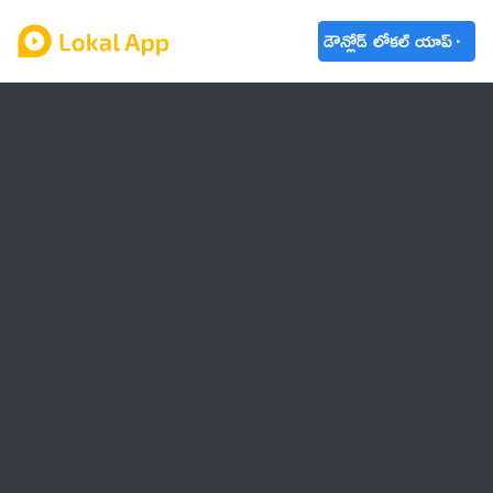
డౌన్లోడ్ లోకల్ యాప్
ఆంధ్రప్రదేశ్
తెలంగాణ
ఉద్యోగాలు
ట్రెండింగ్
వాతావరణం
బడ్జెట్ 2023-24
🌟 వాట్సాప్ STATUS