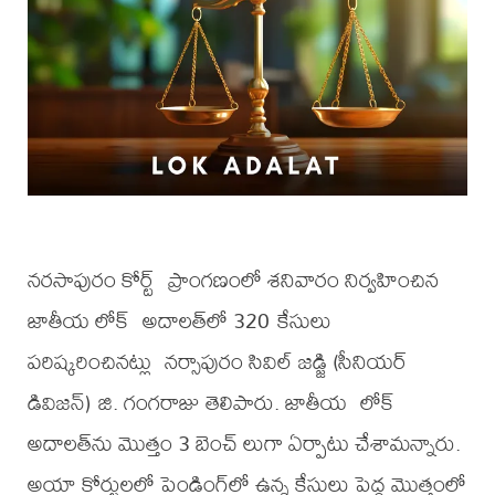
నరసాపురం కోర్ట్ ప్రాంగణంలో శనివారం నిర్వహించిన
జాతీయ లోక్ అదాలత్‌లో 320 కేసులు
పరిష్కరించినట్లు నర్సాపురం సివిల్ జడ్జి (సీనియర్
డివిజన్) జి. గంగరాజు తెలిపారు. జాతీయ లోక్
అదాలత్‌ను మొత్తం 3 బెంచ్ లుగా ఏర్పాటు చేశామన్నారు.
అయా కోర్టులలో పెండింగ్‌లో ఉన్న కేసులు పెద్ద మొత్తంలో