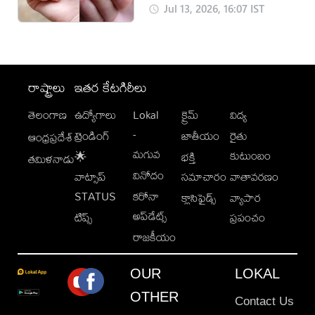
Jul 13, 2026, 16:07 IST
రాష్ట్రాలు
ఇతర కేటగిరీలు
తెలంగాణ
ఉద్యోగాలు
Lokal
క్రైమ్
విద్య
-
ట్రెండింగ్
జాతీయం
రైతు
ఆంధ్రప్రదేశ్
మగువ
కుటుంబం
🌟
భక్తి
తమిళనాడు
వినోదం
వాట్సాప్
సమాచారం
వాతావరణం
STATUS
కరోనా
క్లాసిఫైడ్స్
వ్యాపార
అప్‌డేట్స్
టిప్స్
ప్రపంచం
రాజకీయం
OUR
LOKAL
OTHER
Contact Us