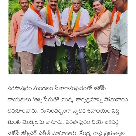
నరసాపురం మండలం సీతారామపురంలో బీజేపీ
నాయకులు 'తల్లి పేరుతో మొక్క' కార్యక్రమాన్ని సోమవారం
నిర్వహించారు. ఈ సందర్బంగా స్థానిక శివాలయం వద్ద
తులసి మొక్కలను నాటారు. నరసాపురం నియోజకవర్గ
బీజేపీ కన్వీనర్ సతీశ్ మాట్లాడారు. కేంద్ర, రాష్ట్ర ప్రభుత్వాల