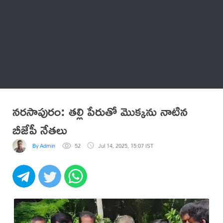
Thatstelugu
బిగ్ బాస్
అనేకం
నరసాపురం: తల్లి పేరుతో మొక్కను నాటిన
బీజేపీ నేతలు
By Admin
52
Jul 14, 2025, 15:07 IST