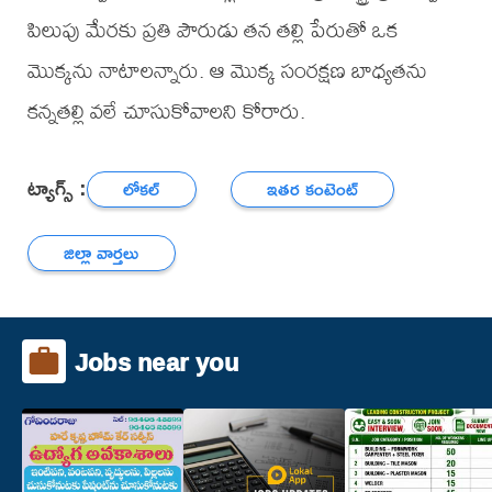
పిలుపు మేరకు ప్రతి పౌరుడు తన తల్లి పేరుతో ఒక
మొక్కను నాటాలన్నారు. ఆ మొక్క సంరక్షణ బాధ్యతను
కన్నతల్లి వలే చూసుకోవాలని కోరారు.
ట్యాగ్స్ :
లోకల్
ఇతర కంటెంట్
జిల్లా వార్తలు
Jobs near you