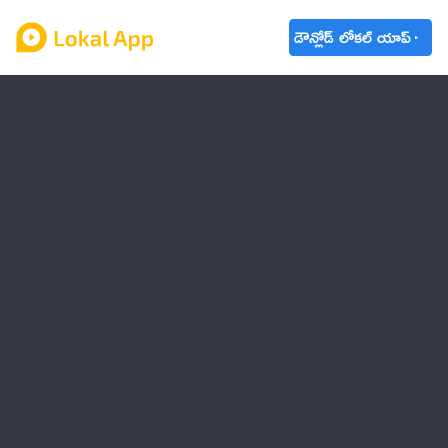
డౌన్లోడ్ లోకల్ యాప్
ఆంధ్రప్రదేశ్
తెలంగాణ
ఉద్యోగాలు
ట్రెండింగ్
వాతావరణం
బడ్జెట్ 2023-24
🌟 వాట్సాప్ STATUS