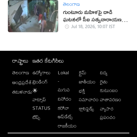
తెలంగాణ
గుంటూరు మహిళపై దాడి
ఘటనలో సీఐ సత్యనారాయణపై
చర్యలు
Jul 18, 2026, 10:07 IST
రాష్ట్రాలు
ఇతర కేటగిరీలు
తెలంగాణ
ఉద్యోగాలు
Lokal
క్రైమ్
విద్య
-
ట్రెండింగ్
జాతీయం
రైతు
ఆంధ్రప్రదేశ్
మగువ
కుటుంబం
🌟
భక్తి
తమిళనాడు
వినోదం
వాట్సాప్
సమాచారం
వాతావరణం
STATUS
కరోనా
క్లాసిఫైడ్స్
వ్యాపార
అప్‌డేట్స్
టిప్స్
ప్రపంచం
రాజకీయం