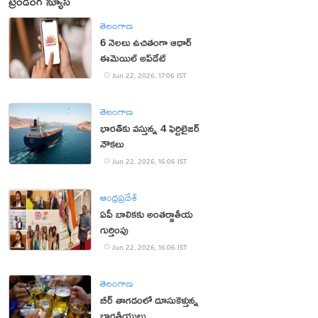
ట్రెండింగ్ న్యూస్
తెలంగాణ
6 నెలలు ఉచితంగా ఆధార్
ఈమెయిల్ అప్‌డేట్
Jun 22, 2026, 17:06 IST
తెలంగాణ
భారత్‌కు వస్తున్న 4 ఫెర్టిలైజర్
నౌకలు
Jun 22, 2026, 16:06 IST
ఆంధ్రప్రదేశ్
ఏపీ బాలికకు అంతర్జాతీయ
గుర్తింపు
Jun 22, 2026, 16:06 IST
తెలంగాణ
బీర్ తాగడంలో దూసుకెళ్తున్న
భారతీయులు