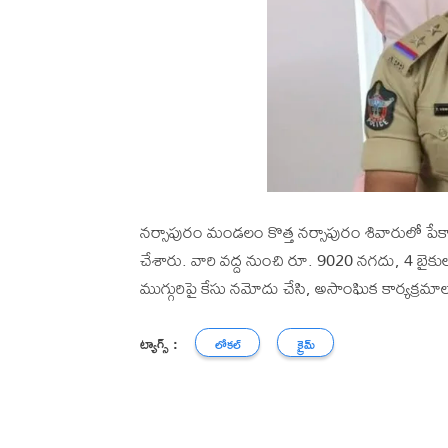
నర్సాపురం మండలం కొత్త నర్సాపురం శివారులో పేకాట 
చేశారు. వారి వద్ద నుంచి రూ. 9020 నగదు, 4 బైకులు,
ముగ్గురిపై కేసు నమోదు చేసి, అసాంఘిక కార్యక్రమాల
ట్యాగ్స్ :
లోకల్
క్రైమ్