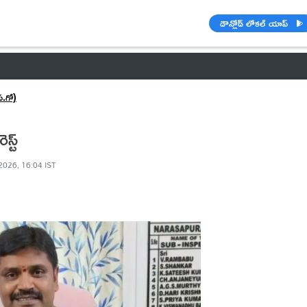
డౌన్లోడ్ లోకల్ యాప్
వాతావరణం
బడ్జెట్ 2023-24
🌟 వాట్సాప్ STATUS
ఐపీఎల్ 2021
.గో)
స్ట్
2026, 16:04 IST