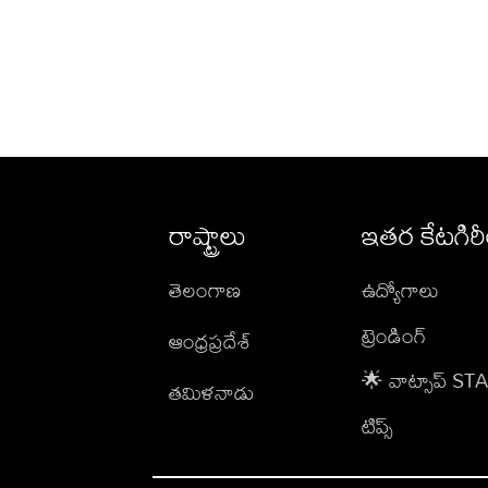
రాష్ట్రాలు
ఇతర కేటగిర
తెలంగాణ
ఉద్యోగాలు
ట్రెండింగ్
ఆంధ్రప్రదేశ్
🌟 వాట్సాప్ S
తమిళనాడు
టిప్స్