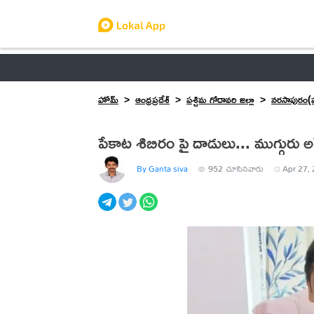
ఆంధ్రప్రదేశ్
తెలంగాణ
ఉద్యోగాలు
ట్రెండింగ్
హోమ్
ఆంధ్రప్రదేశ్
పశ్చిమ గోదావరి జిల్లా
నరసాపురం(ప
పేకాట శిబిరం పై దాడులు... ముగ్గురు అరె
By Ganta siva
952
చూసినవారు
Apr 27, 