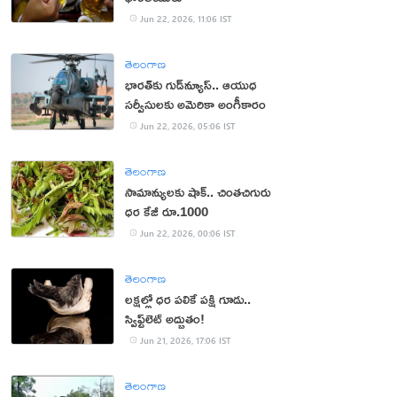
Jun 22, 2026, 11:06 IST
తెలంగాణ
భారత్‌కు గుడ్‌న్యూస్‌.. ఆయుధ
సర్వీసులకు అమెరికా అంగీకారం
Jun 22, 2026, 05:06 IST
తెలంగాణ
సామాన్యులకు షాక్.. చింతచిగురు
ధర కేజీ రూ.1000
Jun 22, 2026, 00:06 IST
తెలంగాణ
లక్షల్లో ధర పలికే పక్షి గూడు..
స్విఫ్ట్‌లెట్ అద్భుతం!
Jun 21, 2026, 17:06 IST
తెలంగాణ