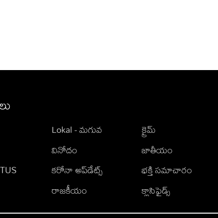
ీలు
Lokal - మగువ
క్రైమ్
వినోదం
జాతీయం
TATUS
కరోనా అప్‌డేట్స్
భక్తి సమాచారం
రాజకీయం
క్లాసిఫైడ్స్