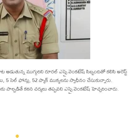
ఆడుతున్న ముగ్గురిని రూరల్ ఎస్సై వెంకటేష్ సిబ్బందితో కలిసి అరెస్ట్
 5 సెల్ ఫోన్లు, 52 ప్యాక్ ముక్కలను స్వాధీనం చేసుకున్నారు.
కు పాల్పడితే కఠిన చర్యలు తప్పవని ఎస్సై వెంకటేష్ హెచ్చరించారు.