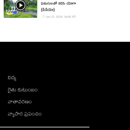
ఏనుగులతో కలిసి యోగా
(వీడియో)
Jun 21, 2026, 14:06 IST
విద్య
రైతు కుటుంబం
వాతావరణం
వ్యాపార ప్రపంచం