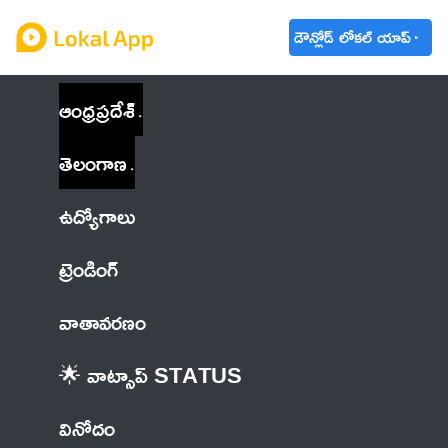
డౌన్లోడ్ లోకల్ యాప్
ఆంధ్రప్రదేశ్
తెలంగాణ
ఉద్యోగాలు
ట్రెండింగ్
వాతావరణం
🌟 వాట్సాప్ STATUS
వినోదం