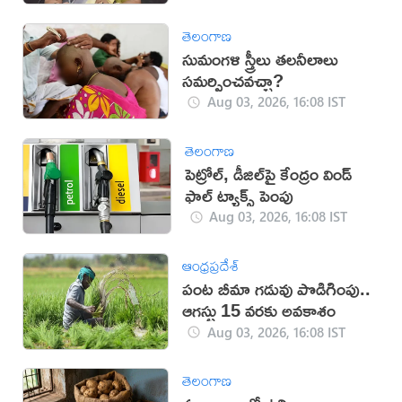
తెలంగాణ
సుమంగళి స్త్రీలు తలనీలాలు
సమర్పించవచ్చా?
Aug 03, 2026, 16:08 IST
తెలంగాణ
పెట్రోల్, డీజిల్‌పై కేంద్రం విండ్
ఫాల్ ట్యాక్స్ పెంపు
Aug 03, 2026, 16:08 IST
ఆంధ్రప్రదేశ్
పంట బీమా గడువు పొడిగింపు..
ఆగస్టు 15 వరకు అవకాశం
Aug 03, 2026, 16:08 IST
తెలంగాణ