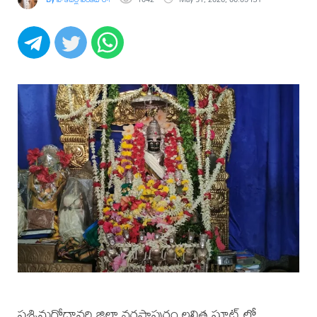
పశ్చిమగోదావరి జిల్లా నరసాపురం లలిత ఘాట్ లో