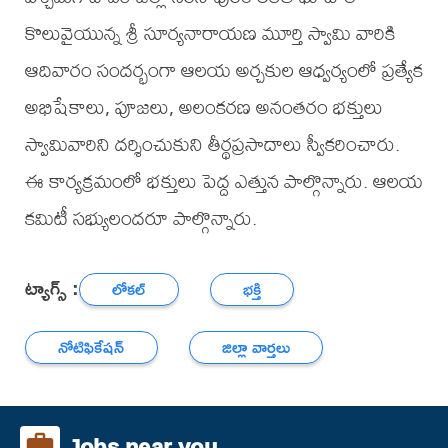
కొలువైయున్న శ్రీ సూర్యనారాయణ మూర్తి స్వామి వారికి
ఆదివారం సందర్భంగా ఆలయ అర్చకుల ఆధ్వర్యంలో ప్రత్యేక
అభిషేకాలు, పూజలు, అలంకరణ అనంతరం భక్తులు
స్వామివారిని దర్శించుకుని తీర్థప్రసాదాలు స్వీకరించారు.
ఈ కార్యక్రమంలో భక్తులు పెద్ద ఎత్తున పాల్గొన్నారు. ఆలయ
కమిటీ సభ్యులందరూ పాల్గొన్నారు.
ట్యాగ్స్ :
లోకల్
భక్తి
నోటిఫికేషన్
జిల్లా వార్తలు
Jobs near you