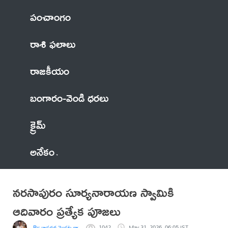
పంచాంగం
రాశి ఫలాలు
రాజకీయం
బంగారం-వెండి ధరలు
క్రైమ్
అనేకం
నరసాపురం సూర్యనారాయణ స్వామికి
ఆదివారం ప్రత్యేక పూజలు
By వాకచర్ల వెంకట రామారావు
1042
May 31, 2026, 06:05 IST