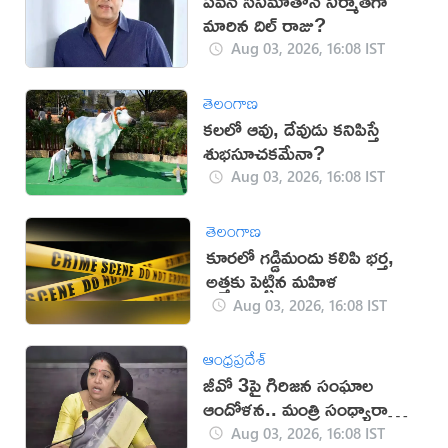
పవన్ సినిమాతోనే నిర్మాతగా
మారిన దిల్ రాజు?
Aug 03, 2026, 16:08 IST
తెలంగాణ
కలలో ఆవు, దేవుడు కనిపిస్తే
శుభసూచకమేనా?
Aug 03, 2026, 16:08 IST
తెలంగాణ
కూరలో గడ్డిమందు కలిపి భర్త,
అత్తకు పెట్టిన మహిళ
Aug 03, 2026, 16:08 IST
ఆంధ్రప్రదేశ్
జీవో 3పై గిరిజన సంఘాల
ఆందోళన.. మంత్రి సంధ్యారాణి
స్పందనిదే
Aug 03, 2026, 16:08 IST