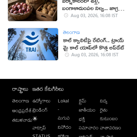
వర్షాకాలంలో ఉల్లి,
బంగాళాదుంపల నిల్వ.. జాగ్రత్తలు
తప్పనిసరి
Aug 03, 2026, 16:08 IST
తెలంగాణ
కాల్‌ క్వాలిటీపై రేటింగ్‌.. ట్రాయ్‌
మై కాల్‌ యాప్‌లో కొత్త అప్‌డేట్‌
Aug 03, 2026, 16:08 IST
రాష్ట్రాలు
ఇతర కేటగిరీలు
తెలంగాణ
ఉద్యోగాలు
Lokal
క్రైమ్
విద్య
-
ట్రెండింగ్
జాతీయం
రైతు
ఆంధ్రప్రదేశ్
మగువ
కుటుంబం
🌟
భక్తి
తమిళనాడు
వినోదం
వాట్సాప్
సమాచారం
వాతావరణం
STATUS
కరోనా
క్లాసిఫైడ్స్
వ్యాపార