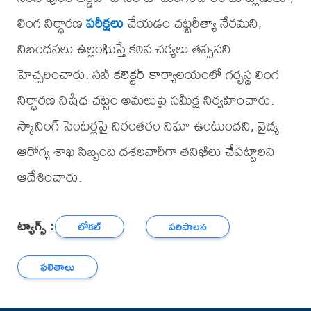
లింగ నిర్ధారణ
పరీక్షలు
చేయడం చట్టరీత్యా నేరమని,
నిబంధనలు ఉల్లంఘిస్తే కఠిన చర్యలు తప్పవని
హెచ్చరించారు. సబ్ కలెక్టర్ కార్యాలయంలో గర్భస్థ లింగ
నిర్ధారణ నిషేధ చట్టం అమలుపై సమీక్ష నిర్వహించారు.
స్కానింగ్ సెంటర్లపై నిరంతరం నిఘా ఉంటుందని, వైద్య
ఆరోగ్య శాఖ సిబ్బంది దశలవారీగా తనిఖీలు చేపట్టాలని
ఆదేశించారు.
ట్యాగ్స్ :
లోకల్
పరిపాలన
ఫలితాలు