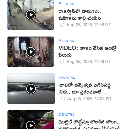
తెలంగాణ
రాజస్థాన్‌లో దారుణం..
మహిళను కాల్చి చంపిన
యువకుడు (వీడియో)
Aug 05, 2026, 17:08 IST
తెలంగాణ
VIDEO: తాళం వేసిన ఇంట్లో
పేలుడు
Aug 05, 2026, 17:08 IST
తెలంగాణ
బావిలో ఉవ్వెత్తున ఎగిసిపడ్డ
నీరు.. భూ ప్రకంపనాలే
కారణమా?
Aug 05, 2026, 17:08 IST
తెలంగాణ
మొబైల్ కొట్టేస్తూ దొరికిన దొంగ..
చితకబాదిన స్థానికులు (వీడియో)