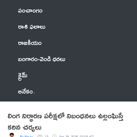
పంచాంగం
రాశి ఫలాలు
రాజకీయం
బంగారం-వెండి ధరలు
క్రైమ్
అనేకం
లింగ నిర్ధారణ పరీక్షలో నిబంధనలు ఉల్లంఘిస్తే
కఠిన చర్యలు
By Big tv
73
Apr 29, 2026, 03:04 IST