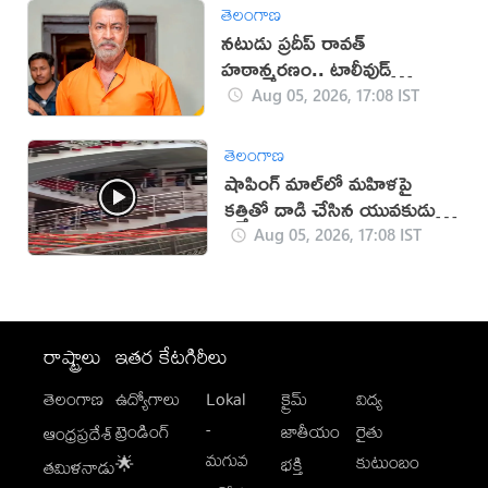
తెలంగాణ
నటుడు ప్రదీప్ రావత్
హఠాన్మరణం.. టాలీవుడ్
స్పందనపై విమర్శలు
Aug 05, 2026, 17:08 IST
తెలంగాణ
షాపింగ్ మాల్‌లో మహిళపై
కత్తితో దాడి చేసిన యువకుడు
(వీడియో)
Aug 05, 2026, 17:08 IST
రాష్ట్రాలు
ఇతర కేటగిరీలు
తెలంగాణ
ఉద్యోగాలు
Lokal
క్రైమ్
విద్య
-
ట్రెండింగ్
జాతీయం
రైతు
ఆంధ్రప్రదేశ్
మగువ
కుటుంబం
🌟
భక్తి
తమిళనాడు