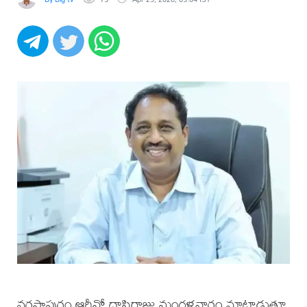
నరసాపురం ఆర్డీవో దాసిరాజు మంగళవారం మాట్లాడుతూ,