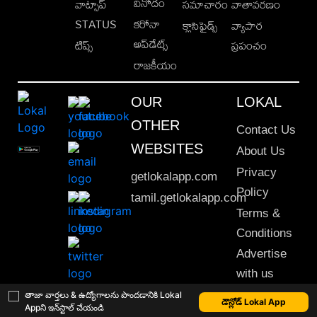
వినోదం
వాట్సాప్
సమాచారం
వాతావరణం
STATUS
కరోనా
క్లాసిఫైడ్స్
వ్యాపార
అప్‌డేట్స్
టిప్స్
ప్రపంచం
రాజకీయం
OUR
LOKAL
OTHER
Contact Us
WEBSITES
About Us
Privacy
getlokalapp.com
Policy
tamil.getlokalapp.com
Terms &
Conditions
Advertise
with us
Sitemap
తాజా వార్తలు & ఉద్యోగాలను పొందడానికి Lokal
డౌన్లోడ్ Lokal App
Appని ఇన్‌స్టాల్ చేయండి
This material may not be published, transmitted, rewritten or redistributed. © 2020 Lokal App. All rights reserved.