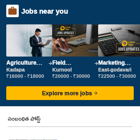
Jobs near you
Agriculture
Field
Marketing
Labour
Marketing
Executive
Kadapa
Kurnool
East-godavari
Executive
₹16000 - ₹18000
₹20000 - ₹30000
₹22500 - ₹30000
Explore more jobs
సంబంధిత పోస్ట్