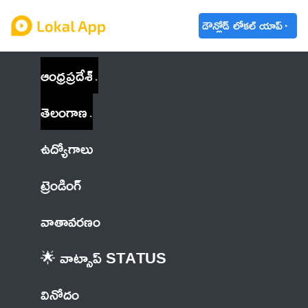
డౌన్లోడ్ లోకల్ యాప్
ఆంధ్రప్రదేశ్
తెలంగాణ
ఉద్యోగాలు
ట్రెండింగ్
వాతావరణం
🌟 వాట్సాప్ STATUS
వినోదం