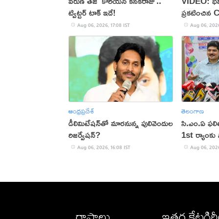
వరుణ్ తేజ్ 'కొరియన్ కనకరాజు'..
VIDEO: భవి
ట్విట్టర్ టాక్ ఇదే!
ప్రకటించిన 
Aug 06, 2026, 17:08 IST
Aug 06, 2026
ఆంధ్రప్రదేశ్
తెలంగాణ
డీలిమిటేషన్‌తో మారనున్న పులివెందుల
సి.ఎం.ఏ ఫల
రిజర్వేషన్?
1st ర్యాంకు స
Aug 06, 2026, 16:08 IST
Aug 06, 2026
రాష్ట్రాలు
ఇతర కేటగిర