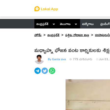
ఆంధ్రప్రదేశ్
తెలంగాణ
ఉద్యోగాలు
ట్రెండింగ్
హోమ్
ఆంధ్రప్రదేశ్
పశ్చిమ గోదావరి జిల్లా
నరసాపురం(ప
మధ్యాహ్న భోజన వంట కార్మికులకు శిక్ష
By Ganta siva
779
చూసినవారు
Jun 03, 