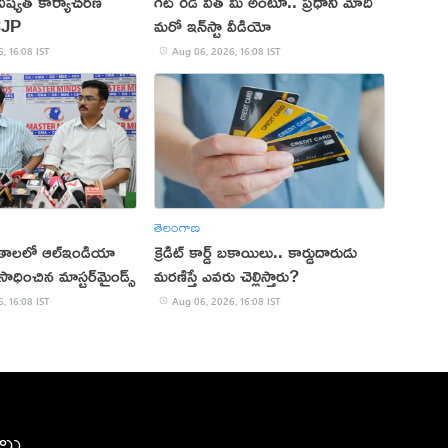
ష్యత్ కార్యాచరణ
గెట్ రెడీ విత్ మీ అంటూ.. ప్రధాని మోదీ
CJP
మరో ఇన్‌స్టా వీడియో
, 16:08 IST
Aug 06, 2026, 16:08 IST
తెలంగాణ
ితాలలో ఆల్ఇండియా
క్రెడిట్ కార్డ్ బకాయిలు.. కార్డుదారుడు
ాధించిన మాస్టర్‌మైండ్స్
మరణిస్తే ఎవరు చెల్లిస్తారు?
, 16:08 IST
Aug 06, 2026, 16:08 IST
ీలు