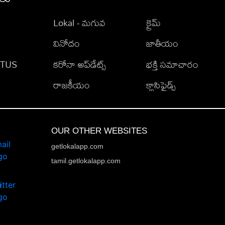
Lokal - మగువ
క్రైమ్
వినోదం
జాతీయం
TATUS
కరోనా అప్‌డేట్స్
భక్తి సమాచారం
రాజకీయం
క్లాసిఫైడ్స్
OUR OTHER WEBSITES
getlokalapp.com
tamil.getlokalapp.com