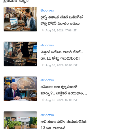
ట్రెండింగ్ న్యూస్
తెలంగాణ
రైల్వే తత్కాల్ టికెట్ బుకింగ్‌లో
కొత్త టోకెన్ విధానం అమలు
Aug 06, 2026, 17:08 IST
తెలంగాణ
చెత్తలో పడేసిన లాటరీ టికెట్..
రూ.11 కోట్లు గెలుచుకుంది!
Aug 06, 2026, 06:08 IST
తెలంగాణ
అమెరికా అణు వ్యూహంలో
మార్పు?.. టాక్టికల్ ఆయుధాలకు
ప్రాధాన్యం!
Aug 06, 2026, 02:08 IST
తెలంగాణ
గాలి నుంచి నీటిని తయారుచేసిన
13 ఏళ్ల బాలుడు!