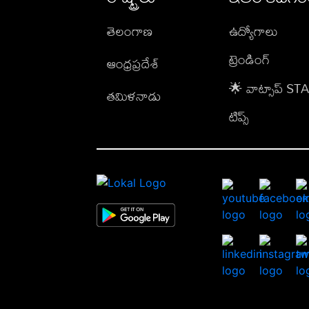
తెలంగాణ
ఉద్యోగాలు
ట్రెండింగ్
ఆంధ్రప్రదేశ్
🌟 వాట్సాప్ S
తమిళనాడు
టిప్స్