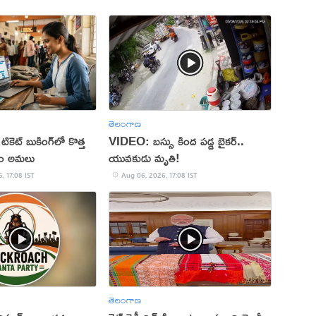
తెలంగాణ
 టికెట్ బుకింగ్‌లో కొత్త
VIDEO: బస్సు కింద పడ్డ బైకర్..
నం అమలు
యువకుడు మృతి!
, 17:08 IST
Aug 06, 2026, 17:08 IST
తెలంగాణ