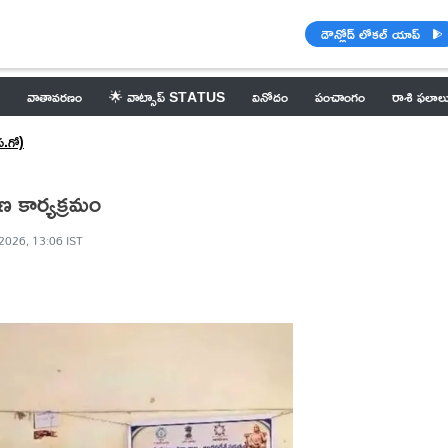
డౌన్లోడ్ లోకల్ యాప్
వాతావరణం
🌟 వాట్సాప్ STATUS
వినోదం
పంచాంగం
రాశి ఫలాల
.గో)
ణ కార్యక్రమం
2026, 13:06 IST