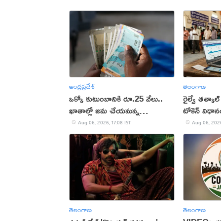
ఆంధ్రప్రదేశ్
తెలంగాణ
ఒక్కో కుటుంబానికి రూ.25 వేలు..
రైల్వే తత్కాల్
ఖాతాల్లో జ‌మ చేయ‌నున్న
టోకెన్ విధా
ప్ర‌భుత్వం..!
Aug 06, 2026, 17:08 IST
Aug 06, 2026
తెలంగాణ
తెలంగాణ