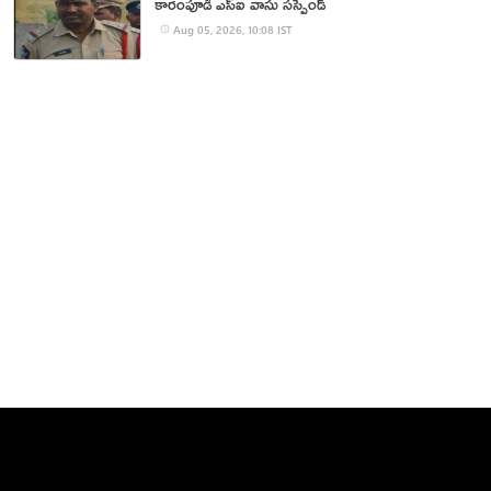
కారంపూడి ఎస్ఐ వాసు స‌స్పెండ్‌
Aug 05, 2026, 10:08 IST