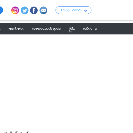
Telugu తెలుగు
ు
రాజకీయం
బంగారం-వెండి ధరలు
క్రైమ్
అనేకం