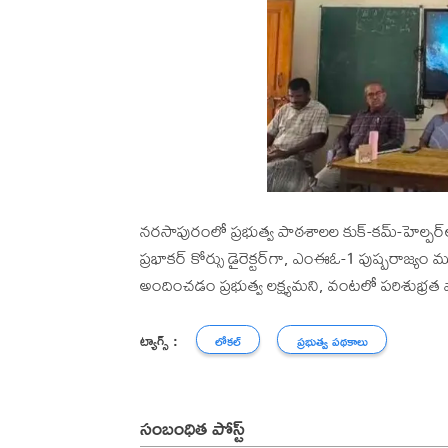
నరసాపురంలో ప్రభుత్వ పాఠశాలల కుక్-కమ్-హెల్పర్‌ల
ప్రభాకర్ కోర్సు డైరెక్టర్‌గా, ఎంఈఓ-1 పుష్పరాజ్యం 
అందించడం ప్రభుత్వ లక్ష్యమని, వంటలో పరిశుభ్ర
ట్యాగ్స్ :
లోకల్
ప్రభుత్వ పథకాలు
సంబంధిత పోస్ట్