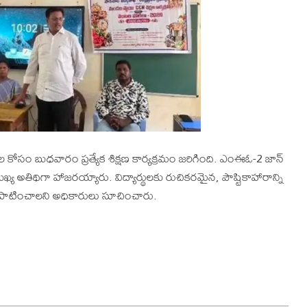
 కోసం బుధవారం ప్రత్యేక శిక్షణ కార్యక్రమం జరిగింది. ఎంఈఓ-2 జాన్
ముఖ్య అతిథిగా హాజరయ్యారు. విద్యార్థులకు రుచికరమైన, పౌష్టికాహారాన్ని
త పాటించాలని అధికారులు సూచించారు.