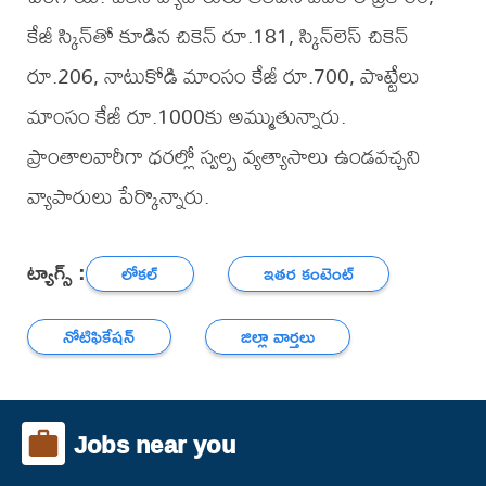
కేజీ స్కిన్‌తో కూడిన చికెన్ రూ.181, స్కిన్‌లెస్ చికెన్
రూ.206, నాటుకోడి మాంసం కేజీ రూ.700, పొట్టేలు
మాంసం కేజీ రూ.1000కు అమ్ముతున్నారు.
ప్రాంతాలవారీగా ధరల్లో స్వల్ప వ్యత్యాసాలు ఉండవచ్చని
వ్యాపారులు పేర్కొన్నారు.
ట్యాగ్స్ :
లోకల్
ఇతర కంటెంట్
నోటిఫికేషన్
జిల్లా వార్తలు
Jobs near you