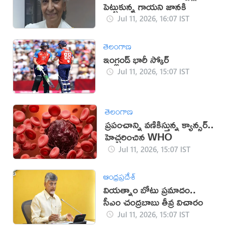
పెట్టుకున్న గాయని జానకి
Jul 11, 2026, 16:07 IST
తెలంగాణ
ఇంగ్లండ్ భారీ స్కోర్
Jul 11, 2026, 15:07 IST
తెలంగాణ
ప్రపంచాన్ని వణికిస్తున్న క్యాన్సర్..
హెచ్చరించిన WHO
Jul 11, 2026, 15:07 IST
ఆంధ్రప్రదేశ్
వియత్నాం బోటు ప్రమాదం..
సీఎం చంద్రబాబు తీవ్ర విచారం
Jul 11, 2026, 15:07 IST