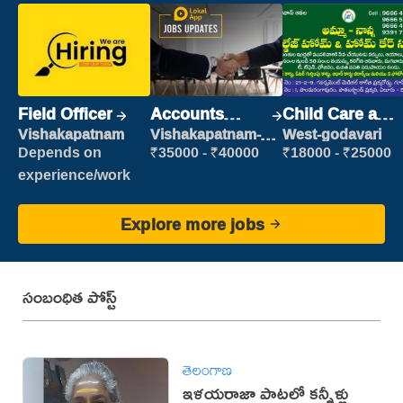
Field Officer
Accounts
Child Care and
Clerk
Patient care
Vishakapatnam
Vishakapatnam-
West-godavari
new
Depends on
₹35000 - ₹40000
₹18000 - ₹25000
experience/work
Explore more jobs
సంబంధిత పోస్ట్
తెలంగాణ
ఇళయరాజా పాటలో కన్నీళ్లు