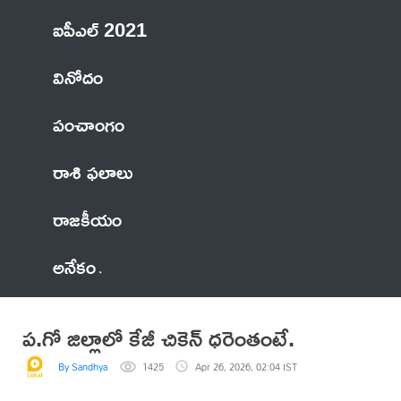
ఐపీఎల్ 2021
వినోదం
పంచాంగం
రాశి ఫలాలు
రాజకీయం
అనేకం
ప.గో జిల్లాలో కేజీ చికెన్ ధరెంతంటే.
By Sandhya
1425
Apr 26, 2026, 02:04 IST