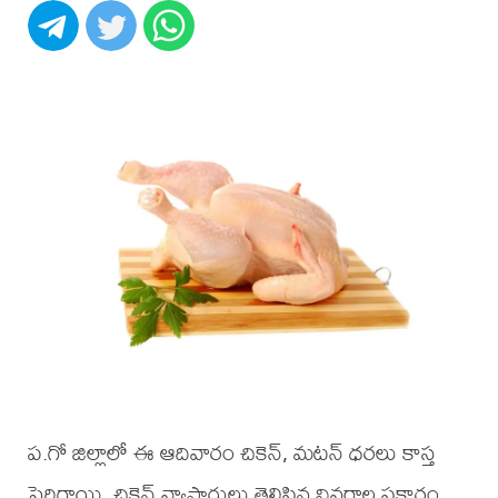
ప.గో జిల్లాలో ఈ ఆదివారం చికెన్, మటన్ ధరలు కాస్త
పెరిగాయి. చికెన్ వ్యాపారులు తెలిపిన వివరాల ప్రకారం,