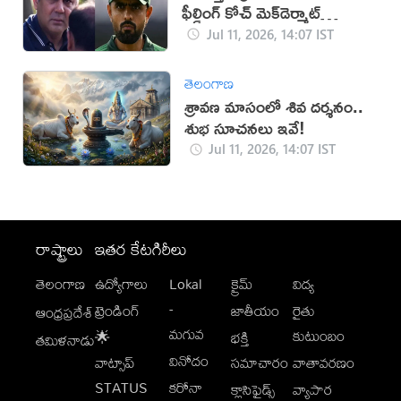
ఫీల్డింగ్ కోచ్ మెక్‌డెర్మాట్
రాజీనామా
Jul 11, 2026, 14:07 IST
తెలంగాణ
శ్రావణ మాసంలో శివ దర్శనం..
శుభ సూచనలు ఇవే!
Jul 11, 2026, 14:07 IST
రాష్ట్రాలు
ఇతర కేటగిరీలు
తెలంగాణ
ఉద్యోగాలు
Lokal
క్రైమ్
విద్య
-
ట్రెండింగ్
జాతీయం
రైతు
ఆంధ్రప్రదేశ్
మగువ
కుటుంబం
🌟
భక్తి
తమిళనాడు
వినోదం
వాట్సాప్
సమాచారం
వాతావరణం
STATUS
కరోనా
క్లాసిఫైడ్స్
వ్యాపార