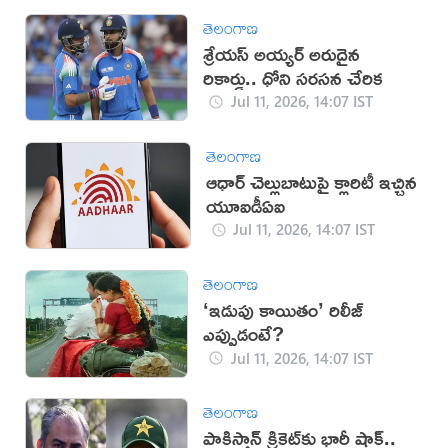
తెలంగాణ
శ్రేయస్ అయ్యర్ అరుదైన
రికార్డు.. ధోని సరసన చేరిక
Jul 11, 2026, 14:07 IST
తెలంగాణ
ఆధార్ చెల్లుబాటుపై క్లారిటీ ఇచ్చిన
యూఐడీఏఐ
Jul 11, 2026, 14:07 IST
తెలంగాణ
‘ఇడుపు కాయితం’ రిలీజ్
ఎప్పుడంటే?
Jul 11, 2026, 14:07 IST
తెలంగాణ
పాకిస్తాన్‌ క్రికెట్‌కు భారీ షాక్‌..