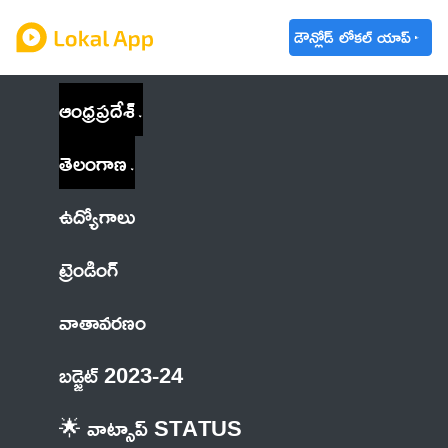
డౌన్లోడ్ లోకల్ యాప్
ఆంధ్రప్రదేశ్
తెలంగాణ
ఉద్యోగాలు
ట్రెండింగ్
వాతావరణం
బడ్జెట్ 2023-24
🌟 వాట్సాప్ STATUS