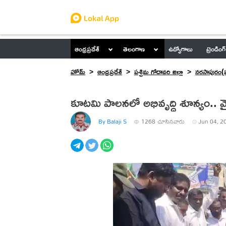
ఆంధ్రప్రదేశ్
తెలంగాణ
ఉద్యోగాలు
ట్రెండింగ్
హోమ్
ఆంధ్రప్రదేశ్
పశ్చిమ గోదావరి జిల్లా
నరసాపురం(ప
కూట
By Balaji S
1268
చూసినవారు
Jun 04, 2