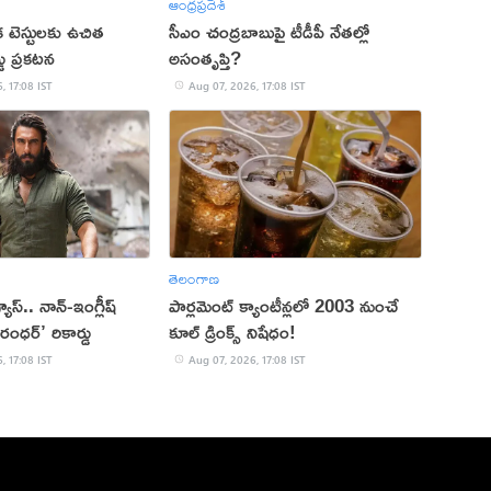
ఆంధ్రప్రదేశ్
క టెస్టులకు ఉచిత
సీఎం చంద్రబాబుపై టీడీపీ నేతల్లో
్డు ప్రకటన
అసంతృప్తి?
, 17:08 IST
Aug 07, 2026, 17:08 IST
తెలంగాణ
 వ్యూస్.. నాన్-ఇంగ్లీష్
పార్లమెంట్ క్యాంటీన్లలో 2003 నుంచే
రంధర్’ రికార్డు
కూల్ డ్రింక్స్ నిషేధం!
, 17:08 IST
Aug 07, 2026, 17:08 IST