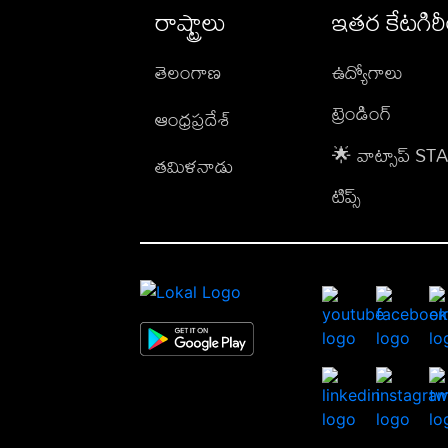
రాష్ట్రాలు
ఇతర కేటగిర
తెలంగాణ
ఉద్యోగాలు
ట్రెండింగ్
ఆంధ్రప్రదేశ్
🌟 వాట్సాప్ S
తమిళనాడు
టిప్స్