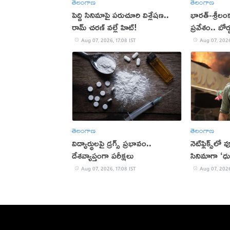
తెలంగాణ
తెలంగాణ
పెద్ది సినిమాపై పరుచూరి విశ్లేషణ..
భారత్-శ్రీలం
రామ్ చరణ్ వల్లే హిట్!
ప్రవేశం.. బోర
Aug 07, 2026, 17:08 IST
Aug 07, 2026
తెలంగాణ
తెలంగాణ
విద్యార్థులపై డ్రగ్స్ ప్రభావం..
నెట్‌ఫ్లిక్స్‌లో
దేశవ్యాప్తంగా పరీక్షలు
సినిమాగా ‘ధు
Aug 07, 2026, 17:08 IST
Aug 07, 2026