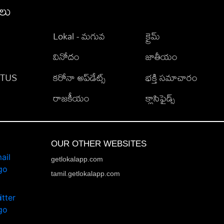
ీలు
Lokal - మగువ
క్రైమ్
వినోదం
జాతీయం
TATUS
కరోనా అప్‌డేట్స్
భక్తి సమాచారం
రాజకీయం
క్లాసిఫైడ్స్
OUR OTHER WEBSITES
getlokalapp.com
tamil.getlokalapp.com