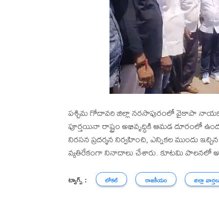
పశ్చిమ గోదావరి జిల్లా నరసాపురంలో వైకాపా నాయకు
పూర్తయినా రాష్ట్రం అభివృద్ధికి ఆమడ దూరంలో ఉంద
నిరసన ప్రదర్శన నిర్వహించి, ఎన్నికల ముందు ఇచ్చి
వ్యతిరేకంగా నినాదాలు చేశారు. కూటమి పాలనలో అ
ట్యాగ్స్ :
లోకల్
రాజకీయం
జిల్లా వార్తల