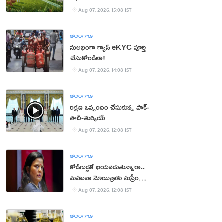
Aug 07, 2026, 15:08 IST
తెలంగాణ
సులభంగా గ్యాస్ eKYC పూర్తి
చేసుకోండిలా!
Aug 07, 2026, 14:08 IST
తెలంగాణ
రక్షణ ఒప్పందం చేసుకున్న పాక్‌-
సౌదీ-తుర్కియే
Aug 07, 2026, 12:08 IST
తెలంగాణ
కోడిగుడ్లకే భయపడుతున్నారా..
మహువా మోయిత్రాకు సుప్రీం
చురకలు
Aug 07, 2026, 12:08 IST
తెలంగాణ