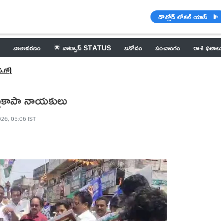
డౌన్లోడ్ లోకల్ యాప్
వాతావరణం
🌟 వాట్సాప్ STATUS
వినోదం
పంచాంగం
రాశి ఫలాల
.గో)
మి పాలనలో అభివృద్ధి శూన్యం.. వైకాపా నాయకులు
026, 05:06 IST