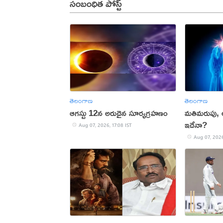
సంబంధిత పోస్ట్
తెలంగాణ
తెలంగాణ
ఆగస్టు 12న అరుదైన సూర్యగ్రహణం
మతిమరుపు,
ఇదేనా?
Aug 07, 2026, 17:08 IST
Aug 07, 2026