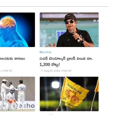
తెలంగాణ
 అలసటకు కారణం
సచిన్ టెండూల్కర్ బ్రాండ్ విలువ రూ.
1,200 కోట్లు!
, 17:08 IST
Aug 07, 2026, 17:08 IST