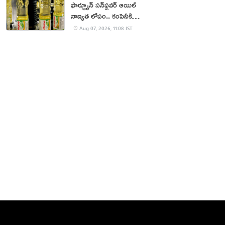
ఫార్చ్యూన్ సన్‌ఫ్లవర్ ఆయిల్
నాణ్యత లోపం.. కంపెనీకి
జరిమానా
Aug 07, 2026, 11:08 IST