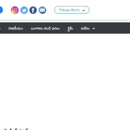
Telugu తెలుగు
ు
రాజకీయం
బంగారం-వెండి ధరలు
క్రైమ్
అనేకం