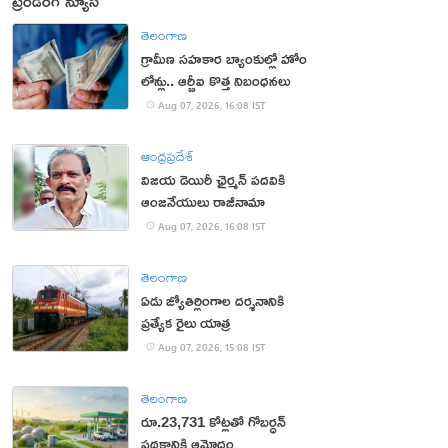
ట్రెండింగ్ న్యూస్
తెలంగాణ
గ్రామీణ సహకార బ్యాంకుల్లో హోం
లోన్లు.. ఆర్బీఐ కొత్త నిబంధనలు
Aug 07, 2026, 16:08 IST
ఆంధ్రప్రదేశ్
విజయ డెయిరీ ఛైర్మన్ పదవికి
ఆంజనేయులు రాజీనామా
Aug 07, 2026, 16:08 IST
తెలంగాణ
ఏడు జ్యోతిర్లింగాల దర్శనానికి
ప్రత్యేక రైలు యాత్ర
Aug 07, 2026, 15:08 IST
తెలంగాణ
రూ.23,731 కోట్లతో గోబర్ధన్
పథకానికి ఆమోదం