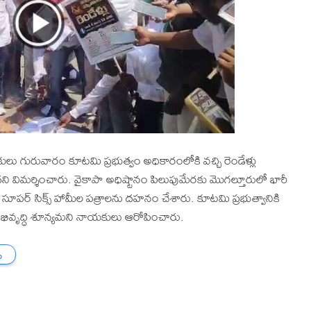
లు గురువారం కూటమి ప్రభుత్వం అధికారంలోకి వచ్చి రెండేళ్లు
ని విమర్శించారు. వైకాపా అధిష్టానం పిలుపుమేరకు మొగల్తూరులో భారీ
న సూపర్ సిక్స్ హామీల పత్రాలను దహనం చేశారు. కూటమి ప్రభుత్వానికి
భివృద్ధి శూన్యమని నాయకులు ఆరోపించారు.
ు