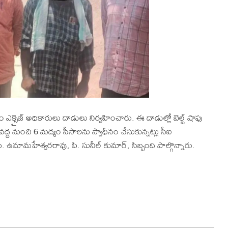
సైజ్ అధికారులు దాడులు నిర్వహించారు. ఈ దాడుల్లో బెల్ట్ షాపు
ి వద్ద నుంచి 6 మద్యం సీసాలను స్వాధీనం చేసుకున్నట్లు సీఐ
. ఉమామహేశ్వరరావు, పి. సునీల్ కుమార్, సిబ్బంది పాల్గొన్నారు.