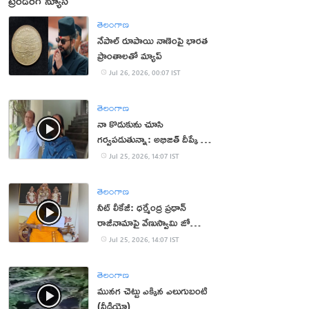
ట్రెండింగ్ న్యూస్
తెలంగాణ
నేపాల్‌ రూపాయి నాణెంపై భారత
ప్రాంతాలతో మ్యాప్‌
Jul 26, 2026, 00:07 IST
తెలంగాణ
నా కొడుకును చూసి
గర్వపడుతున్నా: అభిజిత్ దీప్కే తల్లి
అనిత
Jul 25, 2026, 14:07 IST
తెలంగాణ
నీట్ లీకేజీ: ధర్మేంద్ర ప్రధాన్
రాజీనామాపై వేణుస్వామి జోస్యం
వైరల్
Jul 25, 2026, 14:07 IST
తెలంగాణ
మునగ చెట్టు ఎక్కిన ఎలుగుబంటి
(వీడియో)