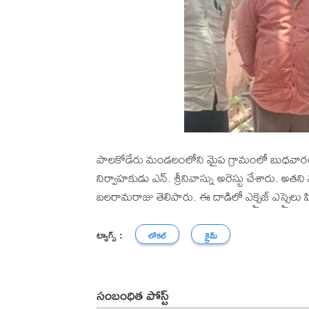
పాలకోడేరు మండలంలోని మైప గ్రామంలో బుధవారం ఎక్
నిర్వాహకుడు ఎన్. శ్రీనివాస్ను అరెస్టు చేశారు. అతన
బలరామరాజు తెలిపారు. ఈ దాడిలో ఎక్సైజ్ ఎస్సైలు పి
ట్యాగ్స్ :
లోకల్
క్రైమ్
సంబంధిత పోస్ట్