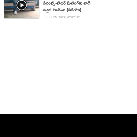
పేరెంట్స్-టీచర్ మీటింగ్‌కు తాగి
వచ్చిన హెచ్ఎం (వీడియో)
Jul 25, 2026, 07:07 IST