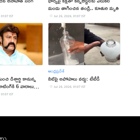
ించిన అనాహత్ సింగ్
భార్యపై కక్షతో కన్నబిడ్డలకు ఎలుకల
మందు తాగించిన తండ్రి.. కూతురి మృతి
 01:07 IST
Jul 26, 2026, 01:07 IST
ఆంధ్రప్రదేశ్
ుంచి డిశ్చార్జి కానున్న
నీటిపై అపోహలు వద్దు: టీటీడీ
ూటింగ్‌కి 6 వారాలు
Jul 26, 2026, 01:07 IST
 01:07 IST
ీలు