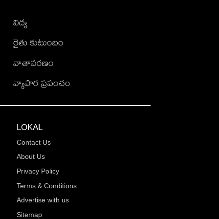
విద్య
రైతు కుటుంబం
వాతావరణం
వ్యాపార ప్రపంచం
LOKAL
Contact Us
About Us
Privacy Policy
Terms & Conditions
Advertise with us
Sitemap