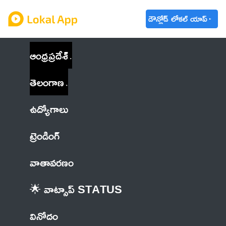
డౌన్లోడ్ లోకల్ యాప్
ఆంధ్రప్రదేశ్
తెలంగాణ
ఉద్యోగాలు
ట్రెండింగ్
వాతావరణం
🌟 వాట్సాప్ STATUS
వినోదం