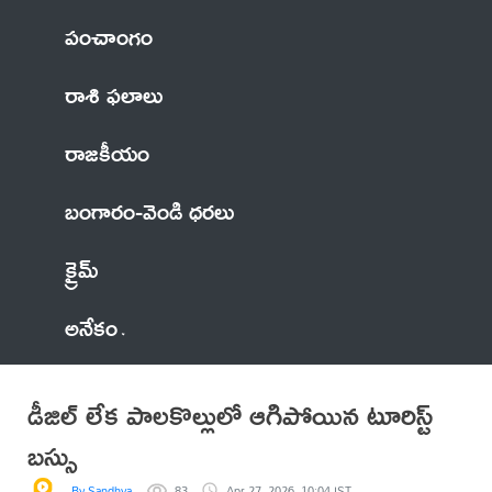
పంచాంగం
రాశి ఫలాలు
రాజకీయం
బంగారం-వెండి ధరలు
క్రైమ్
అనేకం
డీజిల్ లేక పాలకొల్లులో ఆగిపోయిన టూరిస్ట్
బస్సు
By Sandhya
83
Apr 27, 2026, 10:04 IST