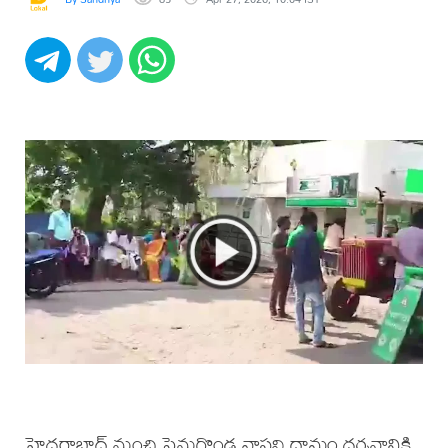
హైదరాబాద్ నుంచి పెనుగొండ వాసవి ధామం దర్శనానికి