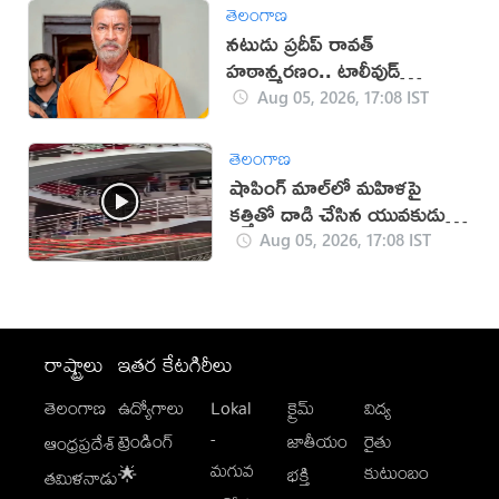
తెలంగాణ
నటుడు ప్రదీప్ రావత్
హఠాన్మరణం.. టాలీవుడ్
స్పందనపై విమర్శలు
Aug 05, 2026, 17:08 IST
తెలంగాణ
షాపింగ్ మాల్‌లో మహిళపై
కత్తితో దాడి చేసిన యువకుడు
(వీడియో)
Aug 05, 2026, 17:08 IST
రాష్ట్రాలు
ఇతర కేటగిరీలు
తెలంగాణ
ఉద్యోగాలు
Lokal
క్రైమ్
విద్య
-
ట్రెండింగ్
జాతీయం
రైతు
ఆంధ్రప్రదేశ్
మగువ
కుటుంబం
🌟
భక్తి
తమిళనాడు