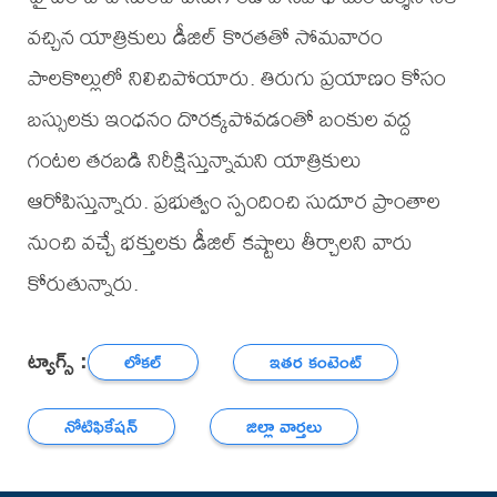
వచ్చిన యాత్రికులు డీజిల్ కొరతతో సోమవారం
పాలకొల్లులో నిలిచిపోయారు. తిరుగు ప్రయాణం కోసం
బస్సులకు ఇంధనం దొరక్కపోవడంతో బంకుల వద్ద
గంటల తరబడి నిరీక్షిస్తున్నామని యాత్రికులు
ఆరోపిస్తున్నారు. ప్రభుత్వం స్పందించి సుదూర ప్రాంతాల
నుంచి వచ్చే భక్తులకు డీజిల్ కష్టాలు తీర్చాలని వారు
కోరుతున్నారు.
ట్యాగ్స్ :
లోకల్
ఇతర కంటెంట్
నోటిఫికేషన్
జిల్లా వార్తలు