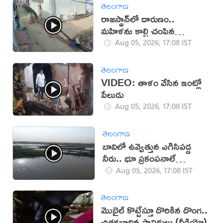
తెలంగాణ
రాజస్థాన్‌లో దారుణం..
మహిళను కాల్చి చంపిన
యువకుడు (వీడియో)
Aug 05, 2026, 17:08 IST
తెలంగాణ
VIDEO: తాళం వేసిన ఇంట్లో
పేలుడు
Aug 05, 2026, 17:08 IST
తెలంగాణ
బావిలో ఉవ్వెత్తున ఎగిసిపడ్డ
నీరు.. భూ ప్రకంపనాలే
కారణమా?
Aug 05, 2026, 17:08 IST
తెలంగాణ
మొబైల్ కొట్టేస్తూ దొరికిన దొంగ..
చితకబాదిన స్థానికులు (వీడియో)