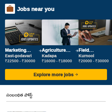
Jobs near you
Marketing
Agriculture
Field
Executive
Labour
Marketing
East-godavari
Kadapa
Kurnool
Executive
₹22500 - ₹30000
₹16000 - ₹18000
₹20000 - ₹30000
Explore more jobs
సంబంధిత పోస్ట్