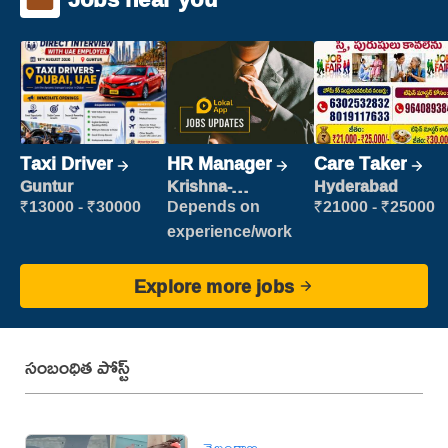
Taxi Driver
HR Manager
Care Taker
Guntur
Krishna-
Hyderabad
vijayawada
₹13000 - ₹30000
Depends on
₹21000 - ₹25000
experience/work
Explore more jobs
సంబంధిత పోస్ట్
తెలంగాణ