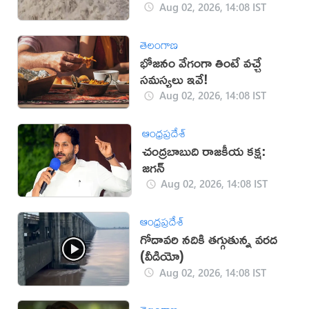
Aug 02, 2026, 14:08 IST
తెలంగాణ
భోజనం వేగంగా తింటే వచ్చే
సమస్యలు ఇవే!
Aug 02, 2026, 14:08 IST
ఆంధ్రప్రదేశ్
చంద్రబాబుది రాజకీయ కక్ష:
జగన్
Aug 02, 2026, 14:08 IST
ఆంధ్రప్రదేశ్
గోదావరి నదికి తగ్గుతున్న వరద
(వీడియో)
Aug 02, 2026, 14:08 IST