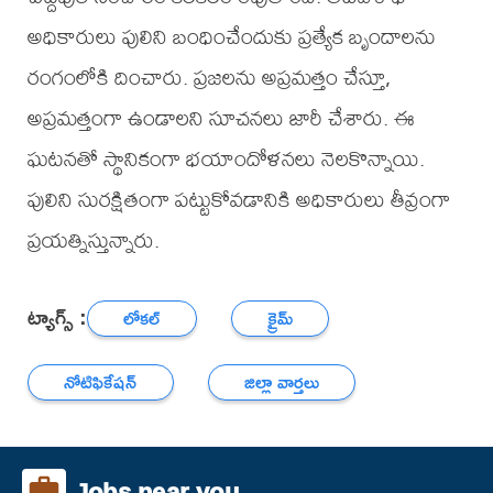
అధికారులు పులిని బంధించేందుకు ప్రత్యేక బృందాలను
రంగంలోకి దించారు. ప్రజలను అప్రమత్తం చేస్తూ,
అప్రమత్తంగా ఉండాలని సూచనలు జారీ చేశారు. ఈ
ఘటనతో స్థానికంగా భయాందోళనలు నెలకొన్నాయి.
పులిని సురక్షితంగా పట్టుకోవడానికి అధికారులు తీవ్రంగా
ప్రయత్నిస్తున్నారు.
ట్యాగ్స్ :
లోకల్
క్రైమ్
నోటిఫికేషన్
జిల్లా వార్తలు
Jobs near you