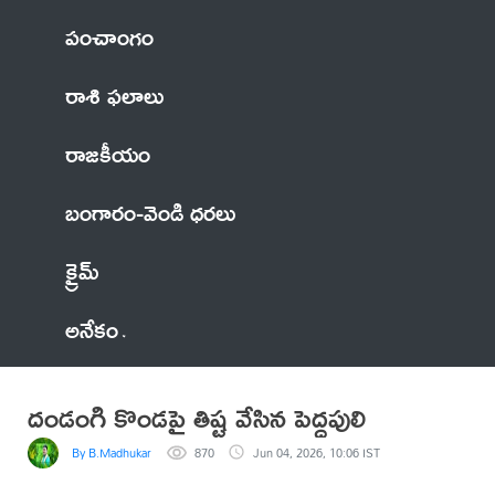
పంచాంగం
రాశి ఫలాలు
రాజకీయం
బంగారం-వెండి ధరలు
క్రైమ్
అనేకం
దండంగి కొండపై తిష్ట వేసిన పెద్దపులి
By B.Madhukar
870
Jun 04, 2026, 10:06 IST