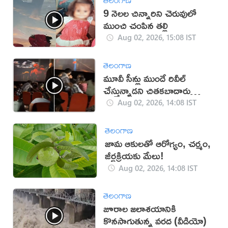
9 నెలల చిన్నారిని చెరువులో
ముంచి చంపిన తల్లి
Aug 02, 2026, 15:08 IST
తెలంగాణ
మూవీ సీన్లు ముందే రివీల్
చేస్తున్నాడని చితకబాదారు
(వీడియో)
Aug 02, 2026, 14:08 IST
తెలంగాణ
జామ ఆకులతో ఆరోగ్యం, చర్మం,
జీర్ణక్రియకు మేలు!
Aug 02, 2026, 14:08 IST
తెలంగాణ
జూరాల జలాశయానికి
కొనసాగుతున్న వరద (వీడియో)