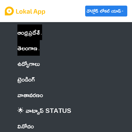
డౌన్లోడ్ లోకల్ యాప్
ఆంధ్రప్రదేశ్
తెలంగాణ
ఉద్యోగాలు
ట్రెండింగ్
వాతావరణం
🌟 వాట్సాప్ STATUS
వినోదం