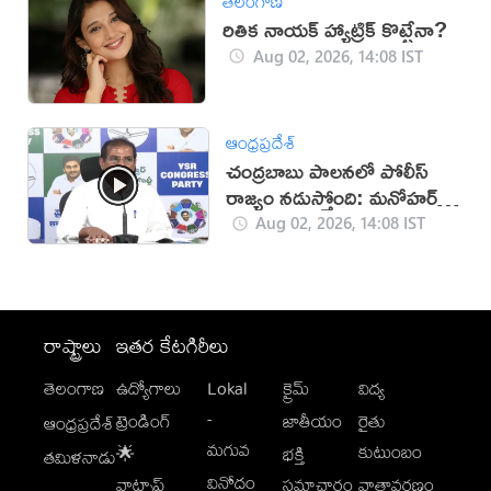
తెలంగాణ
రితిక నాయక్ హ్యాట్రిక్ కొట్టేనా?
Aug 02, 2026, 14:08 IST
ఆంధ్రప్రదేశ్
చంద్రబాబు పాలనలో పోలీస్
రాజ్యం నడుస్తోంది: మనోహర్
రెడ్డి
Aug 02, 2026, 14:08 IST
రాష్ట్రాలు
ఇతర కేటగిరీలు
తెలంగాణ
ఉద్యోగాలు
Lokal
క్రైమ్
విద్య
-
ట్రెండింగ్
జాతీయం
రైతు
ఆంధ్రప్రదేశ్
మగువ
కుటుంబం
🌟
భక్తి
తమిళనాడు
వినోదం
వాట్సాప్
సమాచారం
వాతావరణం