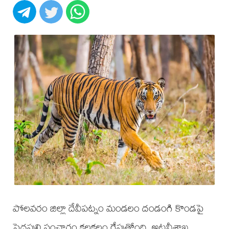
పోలవరం జిల్లా దేవీపట్నం మండలం దండంగి కొండపై
పెద్దపులి సంచారం కలకలం రేపుతోంది. అటవీశాఖ