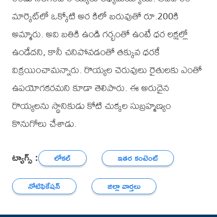
మార్కెట్‌లో ఒక్కోటి అర కిలో బరువుతో రూ.200కి
అమ్మారు. అవి బతికి ఉండి గర్భంతో ఉంటే ధర లక్షల్లో
ఉండేదని, కానీ చనిపోవడంతో తక్కువ ధరకే
విక్రయించామన్నారు. రొయ్యల చెరువులు రైతులకు ఎంతో
ఉపయోగకరమని కూడా తెలిపారు. ఈ అరుదైన
రొయ్యలను స్థానికుడు కోటి చుక్కల సుబ్రహ్మణ్యం
కొనుగోలు చేశాడు.
ట్యాగ్స్ :
లోకల్
ఇతర కంటెంట్
నోటిఫికేషన్
జిల్లా వార్తలు