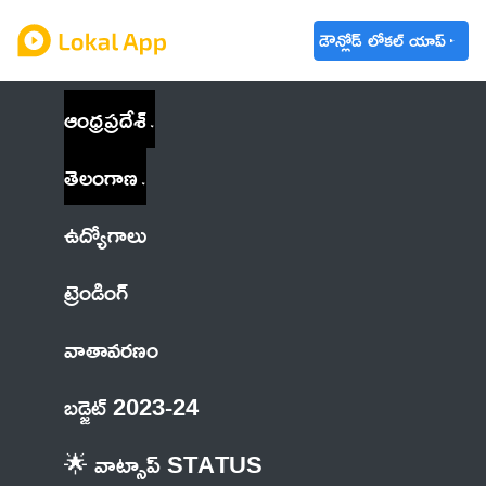
డౌన్లోడ్ లోకల్ యాప్
ఆంధ్రప్రదేశ్
తెలంగాణ
ఉద్యోగాలు
ట్రెండింగ్
వాతావరణం
బడ్జెట్ 2023-24
🌟 వాట్సాప్ STATUS