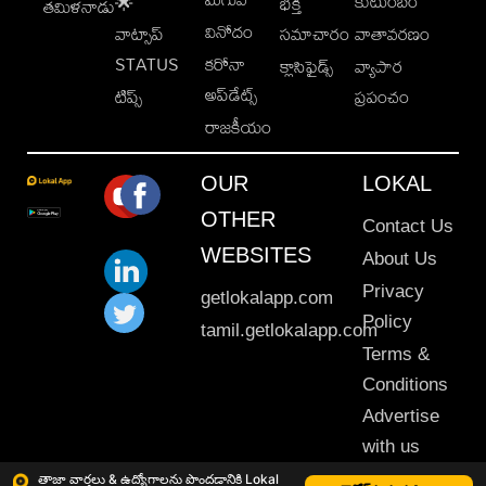
కుటుంబం
🌟
భక్తి
తమిళనాడు
వినోదం
వాట్సాప్
సమాచారం
వాతావరణం
STATUS
కరోనా
క్లాసిఫైడ్స్
వ్యాపార
అప్‌డేట్స్
టిప్స్
ప్రపంచం
రాజకీయం
OUR
LOKAL
OTHER
Contact Us
WEBSITES
About Us
Privacy
getlokalapp.com
Policy
tamil.getlokalapp.com
Terms &
Conditions
Advertise
with us
Sitemap
తాజా వార్తలు & ఉద్యోగాలను పొందడానికి Lokal