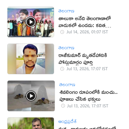
తెలంగాణ
తాలుకా అనేది తెలంగాణాలో
వాడుకలో ఉండదు: కవిత
(వీడియో)
Jul 14, 2026, 01:07 IST
తెలంగాణ
రాజ్‌కుమార్‌ మృతదేహానికి
పోస్టుమార్టం పూర్తి
Jul 13, 2026, 17:07 IST
తెలంగాణ
శివలింగం రూపంలోకి మంచు..
పూజలు చేసిన భక్తులు
Jul 13, 2026, 17:07 IST
ఆంధ్రప్రదేశ్
మత్స్యకారులను ఆదుకోవడంలో