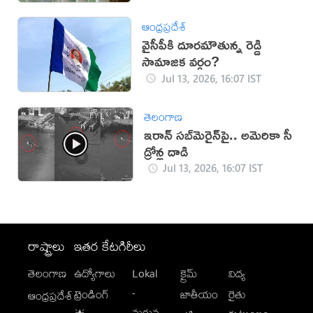
ఆంధ్రప్రదేశ్
వైసీపీకి దూరమౌతున్న రెడ్డి
సామాజిక వర్గం?
Jul 13, 2026, 16:07 IST
తెలంగాణ
ఇరాన్‌ సబ్‌మెరైన్‌పై.. అమెరికా సీ
డ్రోన్ల దాడి
Jul 13, 2026, 16:07 IST
రాష్ట్రాలు
ఇతర కేటగిరీలు
తెలంగాణ
ఉద్యోగాలు
Lokal
క్రైమ్
విద్య
-
ట్రెండింగ్
జాతీయం
రైతు
ఆంధ్రప్రదేశ్
మగువ