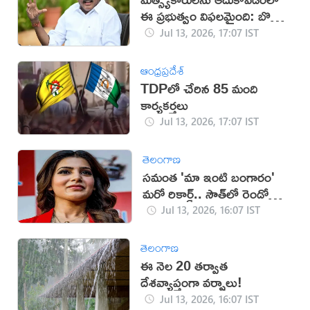
ఈ ప్రభుత్వం విఫలమైంది: బొత్స
సత్యనారాయణ
Jul 13, 2026, 17:07 IST
ఆంధ్రప్రదేశ్
TDPలో చేరిన 85 మంది
కార్యకర్తలు
Jul 13, 2026, 17:07 IST
తెలంగాణ
సమంత 'మా ఇంటి బంగారం'
మరో రికార్డ్.. సౌత్‌లో రెండో
స్థానం!
Jul 13, 2026, 16:07 IST
తెలంగాణ
ఈ నెల 20 తర్వాత
దేశవ్యాప్తంగా వర్షాలు!
Jul 13, 2026, 16:07 IST