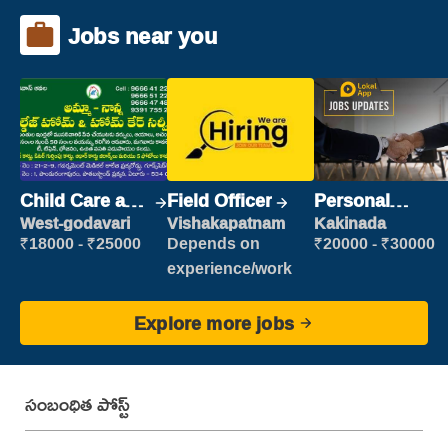
Jobs near you
Child Care and
Field Officer
Personal
Patient care
Assistant
West-godavari
Vishakapatnam
Kakinada
₹18000 - ₹25000
Depends on
₹20000 - ₹30000
experience/work
Explore more jobs
సంబంధిత పోస్ట్