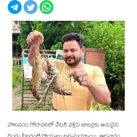
పోలవరం గోదావరిలో వేటకి వెళ్లిన జాలర్లకు అరుదైన
రెండు నీలగంటి రొయ్యలు లభ్యమయ్యాయి. ఆదివారం