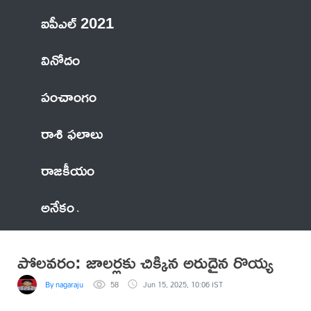
ఐపీఎల్ 2021
వినోదం
పంచాంగం
రాశి ఫలాలు
రాజకీయం
అనేకం
పోలవరం: జాలర్లకు చిక్కిన అరుదైన రొయ్య
By nagaraju
58
Jun 15, 2025, 10:06 IST