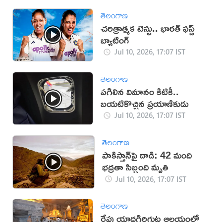
తెలంగాణ
చరిత్రాత్మక టెస్టు.. భారత్‌ ఫస్ట్‌
బ్యాటింగ్‌
Jul 10, 2026, 17:07 IST
తెలంగాణ
పగిలిన విమానం కిటికీ..
బయటికొచ్చిన ప్రయాణికుడు
Jul 10, 2026, 17:07 IST
తెలంగాణ
పాకిస్తాన్‌పై దాడి: 42 మంది
భద్రతా సిబ్బంది మృతి
Jul 10, 2026, 17:07 IST
తెలంగాణ
రేపు యాదగిరిగుట్ట ఆలయంలో