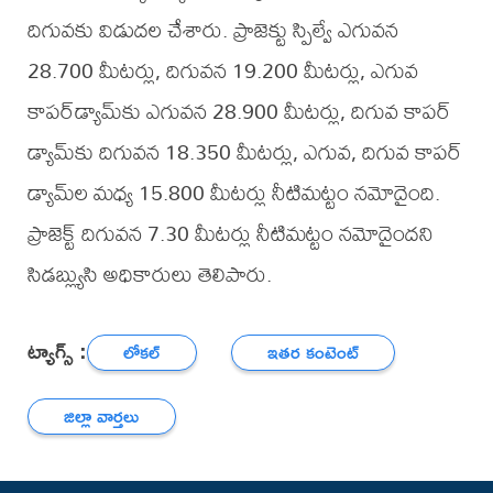
దిగువకు విడుదల చేశారు. ప్రాజెక్టు స్పిల్వే ఎగువన
28.700 మీటర్లు, దిగువన 19.200 మీటర్లు, ఎగువ
కాపర్‌డ్యామ్‌కు ఎగువన 28.900 మీటర్లు, దిగువ కాపర్‌
డ్యామ్‌కు దిగువన 18.350 మీటర్లు, ఎగువ, దిగువ కాపర్‌
డ్యామ్‌ల మధ్య 15.800 మీటర్లు నీటిమట్టం నమోదైంది.
ప్రాజెక్ట్‌ దిగువన 7.30 మీటర్లు నీటిమట్టం నమోదైందని
సిడబ్ల్యుసి అధికారులు తెలిపారు.
ట్యాగ్స్ :
లోకల్
ఇతర కంటెంట్
జిల్లా వార్తలు