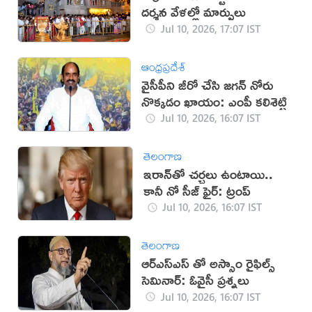
దర్శన వేళల్లో మార్పులు
Jul 10, 2026, 17:07 IST
ఆంధ్రప్రదేశ్
వైసీపీని జీరో చేసి జగన్ నోరు
నొక్కడం ఖాయం: ఎంపీ కలిశెట్టి
Jul 10, 2026, 16:07 IST
తెలంగాణ
‌ఇరాన్‌తో చర్చలు ఉంటాయి..
కానీ నో సీజ్ ఫైర్: ట్రంప్
Jul 10, 2026, 16:07 IST
తెలంగాణ
ఆర్ఎస్ఎస్ తో అస్సాం రైఫిల్స్
సెమినార్: ఓవైసీ ప్రశ్నలు
Jul 10, 2026, 16:07 IST