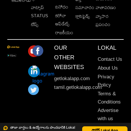
తమిళనాడు
వినోదం
వాట్సాప్
సమాచారం
వాతావరణం
STATUS
కరోనా
క్లాసిఫైడ్స్
వ్యాపార
అప్‌డేట్స్
టిప్స్
ప్రపంచం
రాజకీయం
OUR
LOKAL
OTHER
Contact Us
WEBSITES
About Us
Privacy
getlokalapp.com
Policy
tamil.getlokalapp.com
Terms &
Conditions
Advertise
with us
Sitemap
తాజా వార్తలు & ఉద్యోగాలను పొందడానికి Lokal
డౌన్లోడ్ Lokal App