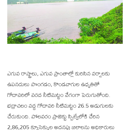
ఎగువ రాష్ట్రాలు, ఎగువ ప్రాంతాల్లో కురిసిన వర్షాలకు
ఉపనదులు పొంగడం, కొండవాగుల ఉధృతితో
గోదావరిలో వరద నీటిమట్టం వేగంగా పెరుగుతోంది.
భద్రాచలం వద్ద గోదావరి నీటిమట్టం 26.5 అడుగులకు
చేరుకుంది. పోలవరం ప్రాజెక్టు స్పిల్వేలోకి చేరిన
2,86,205 క్యూసెక్కుల అదనపు జలాలను అధికారులు