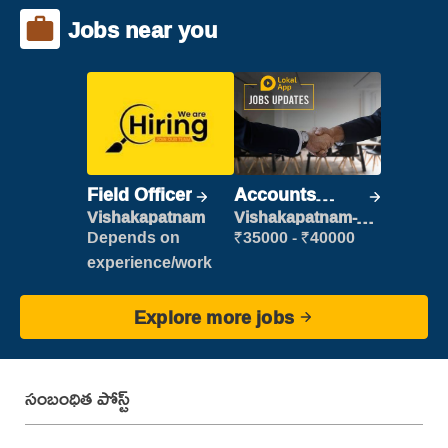
Jobs near you
Field Officer
Accounts
Clerk
Vishakapatnam
Vishakapatnam-
new
Depends on
₹35000 - ₹40000
experience/work
Explore more jobs
సంబంధిత పోస్ట్