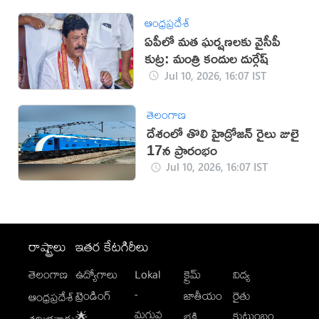
ఆంధ్రప్రదేశ్
ఏపీలో మత ఘర్షణలకు వైసీపీ
కుట్ర: మంత్రి కందుల దుర్గేష్
Jul 10, 2026, 16:07 IST
తెలంగాణ
దేశంలో తొలి హైడ్రోజన్ రైలు జులై
17న ప్రారంభం
Jul 10, 2026, 16:07 IST
రాష్ట్రాలు
ఇతర కేటగిరీలు
తెలంగాణ
ఉద్యోగాలు
Lokal
క్రైమ్
విద్య
-
ట్రెండింగ్
జాతీయం
రైతు
ఆంధ్రప్రదేశ్
మగువ
కుటుంబం
🌟
భక్తి