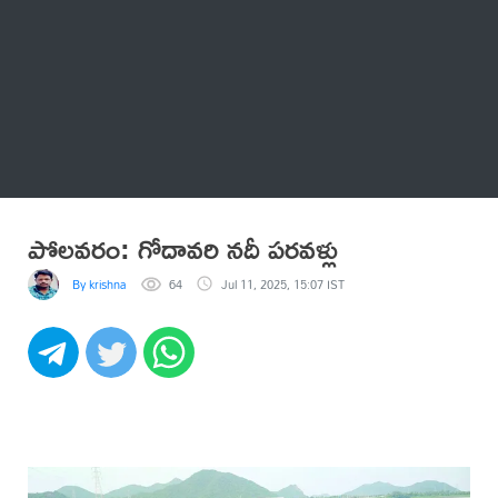
Thatstelugu
బిగ్ బాస్
అనేకం
పోలవరం: గోదావరి నదీ పరవళ్లు
By krishna
64
Jul 11, 2025, 15:07 IST