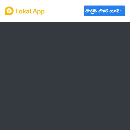
డౌన్లోడ్ లోకల్ యాప్
ఆంధ్రప్రదేశ్
తెలంగాణ
ఉద్యోగాలు
ట్రెండింగ్
వాతావరణం
బడ్జెట్ 2023-24
🌟 వాట్సాప్ STATUS