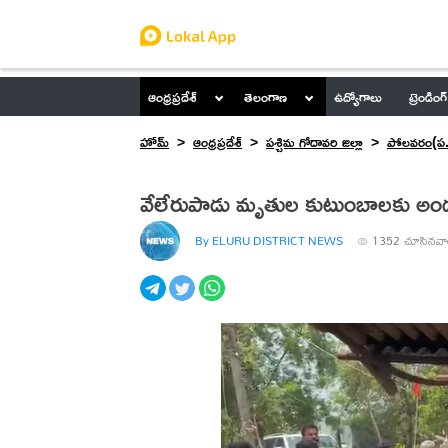
ఆంధ్రప్రదేశ్
తెలంగాణ
ఉద్యోగాలు
ట్రెండింగ్
హోమ్
ఆంధ్రప్రదేశ్
పశ్చిమ గోదావరి జిల్లా
పోలవరం(ప.
వేలేరుపాడు మృతుల కుటుంబాలకు అండగ
By ELURU DISTRICT NEWS
1352
చూసినవా