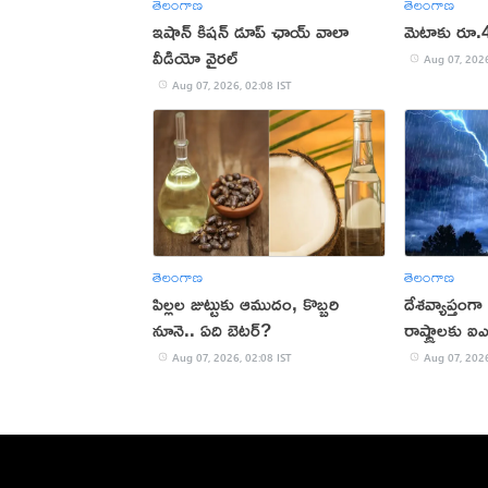
తెలంగాణ
తెలంగాణ
ఇషాన్ కిషన్ డూప్ ఛాయ్ వాలా
మెటాకు రూ.4
వీడియో వైరల్
Aug 07, 2026
Aug 07, 2026, 02:08 IST
తెలంగాణ
తెలంగాణ
పిల్లల జుట్టుకు ఆముదం, కొబ్బరి
దేశవ్యాప్తంగ
నూనె.. ఏది బెటర్?
రాష్ట్రాలకు ఐ
Aug 07, 2026, 02:08 IST
Aug 07, 2026