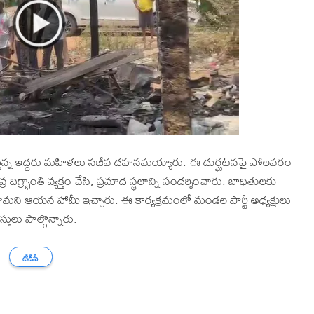
రిస్తున్న ఇద్దరు మహిళలు సజీవ దహనమయ్యారు. ఈ దుర్ఘటనపై పోలవరం
ర దిగ్భ్రాంతి వ్యక్తం చేసి, ప్రమాద స్థలాన్ని సందర్శించారు. బాధితులకు
టామని ఆయన హామీ ఇచ్చారు. ఈ కార్యక్రమంలో మండల పార్టీ అధ్యక్షులు
ులు పాల్గొన్నారు.
టీడీపీ