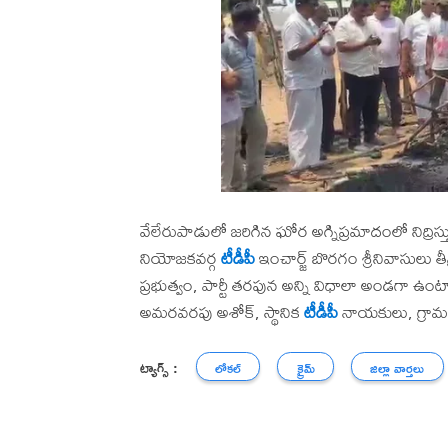
వేలేరుపాడులో జరిగిన ఘోర అగ్నిప్రమాదంలో నిద్
నియోజకవర్గ
టీడీపీ
ఇంచార్జ్ బొరగం శ్రీనివాసులు తీవ్
ప్రభుత్వం, పార్టీ తరపున అన్ని విధాలా అండగా ఉం
అమరవరపు అశోక్, స్థానిక
టీడీపీ
నాయకులు, గ్రామస్త
ట్యాగ్స్ :
లోకల్
క్రైమ్
జిల్లా వార్తలు