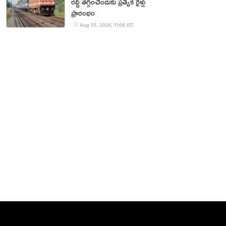
రద్దీ తగ్గించేందుకు ప్రత్యేక రైళ్లు
ప్రారంభం
Aug 05, 2026, 11:08 IST