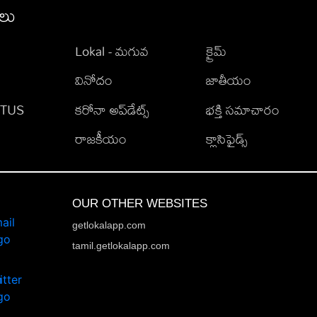
ీలు
Lokal - మగువ
క్రైమ్
వినోదం
జాతీయం
TATUS
కరోనా అప్‌డేట్స్
భక్తి సమాచారం
రాజకీయం
క్లాసిఫైడ్స్
OUR OTHER WEBSITES
getlokalapp.com
tamil.getlokalapp.com