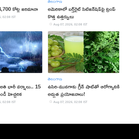
తెలంగాణ
,700 కోట్ల జరిమానా
అమెరికాలో బర్త్‌రైట్ సిటిజన్‌షిప్‌పై ట్రంప్
కొత్త ఉత్తర్వులు
, 02:08 IST
Aug 07, 2026, 02:08 IST
తెలంగాణ
ా అతి భారీ వర్షాలు.. 15
ఉసిరి-మునగాకు గ్రీన్ షాట్‌తో ఆరోగ్యానికి
ఎండీ హెచ్చరిక
అద్భుత ప్రయోజనాలు!
, 02:08 IST
Aug 07, 2026, 02:08 IST