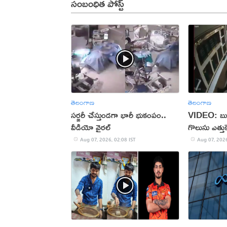
సంబంధిత పోస్ట్
తెలంగాణ
తెలంగాణ
సర్జరీ చేస్తుండగా భారీ భుకంపం..
VIDEO: బుర్
వీడియో వైరల్
గొలుసు ఎత్తుకె
Aug 07, 2026, 02:08 IST
Aug 07, 2026