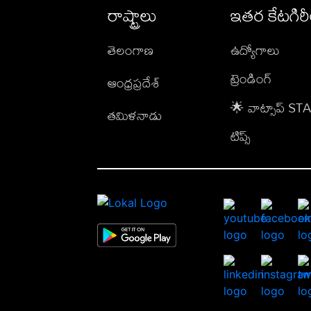
రాష్ట్రాలు
ఇతర కేటగిర
తెలంగాణ
ఉద్యోగాలు
ట్రెండింగ్
ఆంధ్రప్రదేశ్
🌟 వాట్సాప్ S
తమిళనాడు
టిప్స్