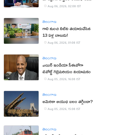
ప్రాధాన్యం!
Aug 06, 2026, 02:08 IST
తెలంగాణ
గాలి నుంచి నీటిని తయారుచేసిన
13 ఏళ్ల బాలుడు!
Aug 06, 2026, 01:08 IST
తెలంగాణ
ఎయిర్ ఇండియా సీఈవోగా
టెవోల్డే గెబ్రెమరియం నియామకం
Aug 05, 2026, 16:08 IST
తెలంగాణ
అమెరికా ఆయుధ బలం తగ్గిందా?
Aug 05, 2026, 15:08 IST
తెలంగాణ