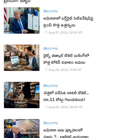
ట్రెండింగ్ న్యూస్
తెలంగాణ
అమెరికాలో బర్త్‌రైట్ సిటిజన్‌షిప్‌పై
ట్రంప్ కొత్త ఉత్తర్వులు
Aug 07, 2026, 02:08 IST
తెలంగాణ
రైల్వే తత్కాల్ టికెట్ బుకింగ్‌లో
కొత్త టోకెన్ విధానం అమలు
Aug 06, 2026, 17:08 IST
తెలంగాణ
చెత్తలో పడేసిన లాటరీ టికెట్..
రూ.11 కోట్లు గెలుచుకుంది!
Aug 06, 2026, 06:08 IST
తెలంగాణ
అమెరికా అణు వ్యూహంలో
మార్పు?.. టాక్టికల్ ఆయుధాలకు