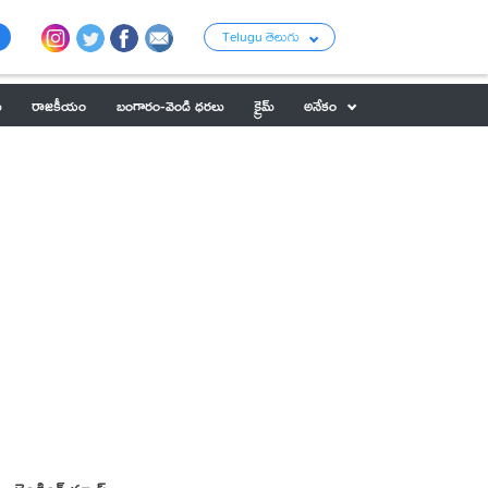
Telugu తెలుగు
ు
రాజకీయం
బంగారం-వెండి ధరలు
క్రైమ్
అనేకం