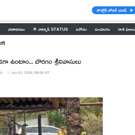
డౌన్లోడ్ లోకల్ యాప్
వాతావరణం
🌟 వాట్సాప్ STATUS
వినోదం
పంచాంగం
రాశి ఫలాల
గో)
ా ఉంటాం.. బొరగం శ్రీనివాసులు
రు
Jun 03, 2026, 08:06 IST