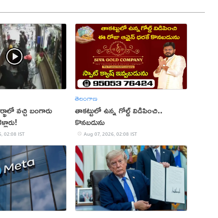
తెలంగాణ
ఖాలో వచ్చి బంగారు
తాకట్టులో ఉన్న గోల్డ్ విడిపించి..
ళ్లారు!
కొనబడును
, 02:08 IST
Aug 07, 2026, 02:08 IST