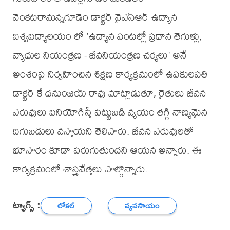
వెంకటరామన్నగూడెం డాక్టర్ వైఎస్ఆర్ ఉద్యాన
విశ్వవిద్యాలయం లో 'ఉద్యాన పంటల్లో ప్రధాన తెగుళ్లు,
వ్యాధుల నియంత్రణ - జీవనియంత్రణ చర్యలు' అనే
అంశంపై నిర్వహించిన శిక్షణ కార్యక్రమంలో ఉపకులపతి
డాక్టర్ కే ధనుంజయ్ రావు మాట్లాడుతూ, రైతులు జీవన
ఎరువులు వినియోగిస్తే పెట్టుబడి వ్యయం తగ్గి నాణ్యమైన
దిగుబడులు వస్తాయని తెలిపారు. జీవన ఎరువులతో
భూసారం కూడా పెరుగుతుందని ఆయన అన్నారు. ఈ
కార్యక్రమంలో శాస్త్రవేత్తలు పాల్గొన్నారు.
ట్యాగ్స్ :
లోకల్
వ్యవసాయం