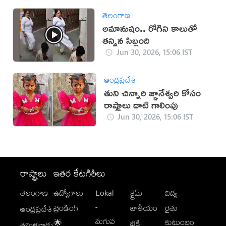
తెలంగాణ
అమానుషం.. రోగిని కాలుతో
తన్నిన సిబ్బంది
Jun 30, 2026, 15:06 IST
ఆంధ్రప్రదేశ్
తుని చిన్నారి జ్ఞానేశ్వరి కోసం
రాష్ట్రాలు దాటి గాలింపు
Jun 30, 2026, 15:06 IST
రాష్ట్రాలు
ఇతర కేటగిరీలు
తెలంగాణ
ఉద్యోగాలు
Lokal
క్రైమ్
విద్య
-
ట్రెండింగ్
జాతీయం
రైతు
ఆంధ్రప్రదేశ్
మగువ
కుటుంబం
🌟
భక్తి
తమిళనాడు