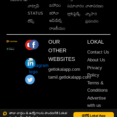
వినోదం
వాట్సాప్
సమాచారం
వాతావరణం
STATUS
కరోనా
క్లాసిఫైడ్స్
వ్యాపార
అప్‌డేట్స్
టిప్స్
ప్రపంచం
రాజకీయం
OUR
LOKAL
OTHER
Contact Us
WEBSITES
About Us
Privacy
getlokalapp.com
Policy
tamil.getlokalapp.com
Terms &
Conditions
Advertise
with us
Sitemap
తాజా వార్తలు & ఉద్యోగాలను పొందడానికి Lokal
డౌన్లోడ్ Lokal App