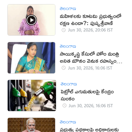
తెలంగాణ
మహిళలకు కూటమి ప్రభుత్వంలో
రక్షణ ఉందా?: పుష్పశ్రీవాణి
Jun 30, 2026, 20:06 IST
తెలంగాణ
సాయికృష్ణ కేసులో హోం మంత్రి
అనిత మౌనం వెనుక రహస్యం
ఏంటి?
Jun 30, 2026, 16:06 IST
తెలంగాణ
పెట్రోల్ ఎగుమతులపై కేంద్రం
సుంకం
Jun 30, 2026, 16:06 IST
తెలంగాణ
ప్రభుత్వ పథకాలపై అధికారులకు