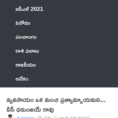
ఐపీఎల్ 2021
వినోదం
పంచాంగం
రాశి ఫలాలు
రాజకీయం
అనేకం
వ్యవసాయం ఒక మంచి ప్రత్యామ్నాయమని...
వీసీ ధనుంజయ్ రావు
By Ganta siva
1026
Apr 30, 2026, 15:04 IST