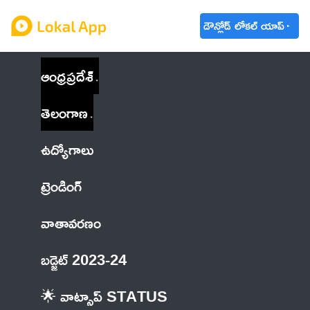
డౌన్లోడ్ లోకల్ యాప్
ఆంధ్రప్రదేశ్
తెలంగాణ
ఉద్యోగాలు
ట్రెండింగ్
వాతావరణం
బడ్జెట్ 2023-24
🌟 వాట్సాప్ STATUS