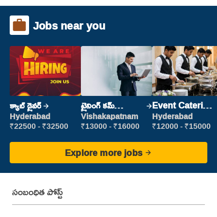
Jobs near you
క్యాబ్ డ్రైవర్
ట్రైనింగ్ కమ్
Event Catering
ప్లేస్‌మెంట్
Staff
Hyderabad
Vishakapatnam
Hyderabad
₹22500 - ₹32500
₹13000 - ₹16000
₹12000 - ₹15000
Explore more jobs
సంబంధిత పోస్ట్