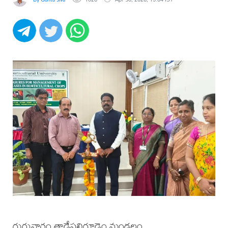
గురువారం తాడేపల్లిగూడెం మండలం