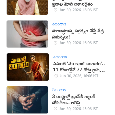
ప్రధాని మోదీ దిశానిర్దేశం
Jun 30, 2026, 16:06 IST
తెలంగాణ
మలబద్ధకాన్ని నిర్లక్ష్యం చేస్తే తీవ్ర
సమస్యలు!
Jun 30, 2026, 16:06 IST
తెలంగాణ
సమంత 'మా ఇంటి బంగారం'..
11 రోజుల్లోనే 77 కోట్ల గ్రాస్
వసూళ్లు!
Jun 30, 2026, 16:06 IST
తెలంగాణ
3 రాష్ట్రాల్లో బ్రూస్‌లీ గ్యాంగ్
దోపిడీలు.. అరెస్ట్
Jun 30, 2026, 15:06 IST