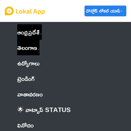
డౌన్లోడ్ లోకల్ యాప్
ఆంధ్రప్రదేశ్
తెలంగాణ
ఉద్యోగాలు
ట్రెండింగ్
వాతావరణం
🌟 వాట్సాప్ STATUS
వినోదం