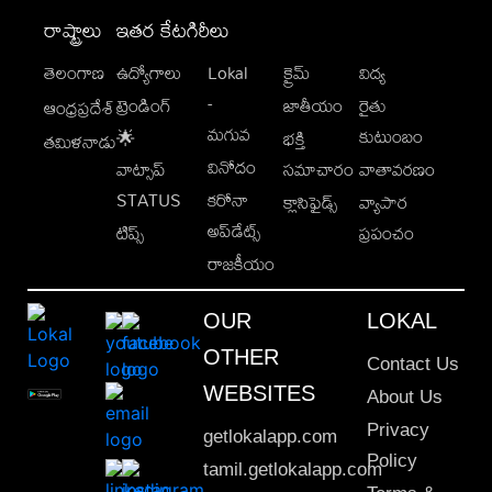
రాష్ట్రాలు
ఇతర కేటగిరీలు
తెలంగాణ
ఉద్యోగాలు
Lokal
క్రైమ్
విద్య
-
ట్రెండింగ్
జాతీయం
రైతు
ఆంధ్రప్రదేశ్
మగువ
కుటుంబం
🌟
భక్తి
తమిళనాడు
వినోదం
వాట్సాప్
సమాచారం
వాతావరణం
STATUS
కరోనా
క్లాసిఫైడ్స్
వ్యాపార
అప్‌డేట్స్
టిప్స్
ప్రపంచం
రాజకీయం
OUR
LOKAL
OTHER
Contact Us
WEBSITES
About Us
Privacy
getlokalapp.com
Policy
tamil.getlokalapp.com