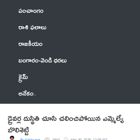
పంచాంగం
రాశి ఫలాలు
రాజకీయం
బంగారం-వెండి ధరలు
క్రైమ్
అనేకం
డ్రైవర్ల దుస్థితి చూసి చలించిపోయిన ఎమ్మెల్యే
బొలిశెట్టి
By Ganta siva
1843
May 30, 2026, 12:05 IST