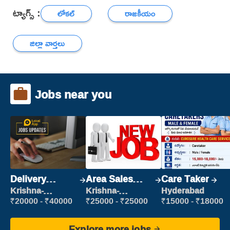
ట్యాగ్స్ :
లోకల్
రాజకీయం
జిల్లా వార్తలు
Jobs near you
Delivery
Area Sales
Care Taker
Executive
Manager (Field
Krishna-
Krishna-
Hyderabad
vijayawada
vijayawada
Sales)
₹20000 - ₹40000
₹25000 - ₹25000
₹15000 - ₹18000
Explore more jobs