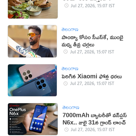
Jul 27, 2026, 15:07 IST
తెలంగాణ
పాండ్యా కోసం సీఎస్‌కే, ముంబై
మధ్య తీవ్ర చర్చలు
Jul 27, 2026, 15:07 IST
తెలంగాణ
పెరిగిన Xiaomi ఫోన్ల ధరలు
Jul 27, 2026, 15:07 IST
తెలంగాణ
7000mAh బ్యాటరీతో వన్‌ప్లస్
N6x.. జులై 31న గ్రాండ్ లాంచ్
Jul 27, 2026, 15:07 IST