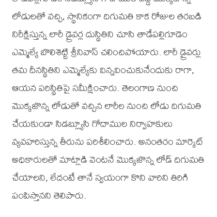
లోడులతో వచ్చి, స్థానికంగా దిగుమతి కాక రోజుల తరబడి
నిరీక్షిస్తున్న లారీ డ్రైవర్ల దుస్థితిని చూసి తాడేపల్లిగూడెం
ఎమ్మెల్యే బొలిశెట్టి శ్రీనివాస్ చలించిపోయారు. లారీ డ్రైవర్లు
తమ దీనస్థితిని ఎమ్మెల్యేకు విన్నవించుకునేందుకు రాగా,
ఆయన పరిస్థితిపై సమీక్షించారు. తెలంగాణ నుంచి
మొక్కజొన్న లోడుతో వచ్చిన లారీల నుంచి లోడు దిగుమతి
చేయకుండా సిడబ్ల్యూసి గోదాముల నిర్వాహకులు
వ్యవహరిస్తున్న తీరును పరిశీలించారు. అనంతరం మార్కెట్
అధికారులతో మాట్లాడి వెంటనే మొక్కజొన్న లోడ్ దిగుమతి
చేయాలని, లేదంటే తానే స్వయంగా కొని వారిని తిరిగి
పంపిస్తానని తెలిపారు.