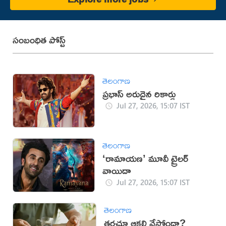
సంబంధిత పోస్ట్
తెలంగాణ
ప్రభాస్ అరుదైన రికార్డు
Jul 27, 2026, 15:07 IST
తెలంగాణ
‘రామాయణ’ మూవీ ట్రైలర్
వాయిదా
Jul 27, 2026, 15:07 IST
తెలంగాణ
తరచూ ఆకలి వేస్తోందా?