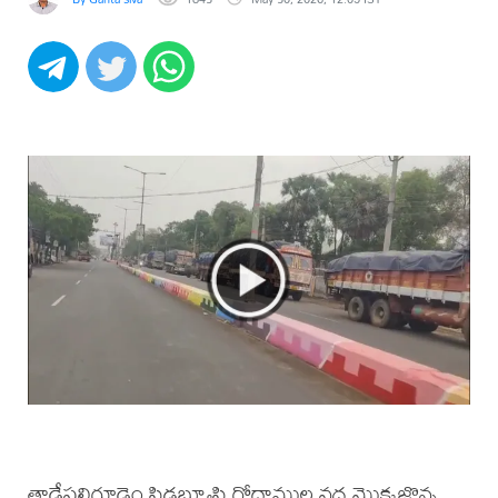
తాడేపల్లిగూడెం సిడబ్ల్యూసి గోదాముల వద్ద మొక్కజొన్న