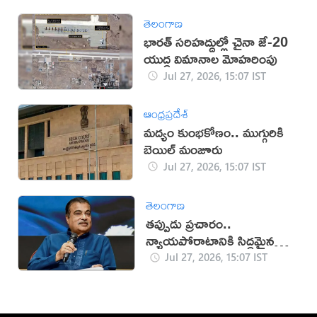
తెలంగాణ
భారత్ సరిహద్దుల్లో చైనా జే-20
యుద్ధ విమానాల మోహరింపు
Jul 27, 2026, 15:07 IST
ఆంధ్రప్రదేశ్
మద్యం కుంభకోణం.. ముగ్గురికి
బెయిల్ మంజూరు
Jul 27, 2026, 15:07 IST
తెలంగాణ
తప్పుడు ప్రచారం..
న్యాయపోరాటానికి సిద్ధమైన
గడ్కరీ!
Jul 27, 2026, 15:07 IST