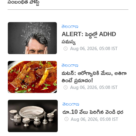
సంబంధిత పోస్ట్
తెలంగాణ
ALERT: పెద్దల్లో ADHD
సమస్య
Aug 06, 2026, 05:08 IST
తెలంగాణ
మటన్: ఆరోగ్యానికి మేలు, అతిగా
తింటే ప్రమాదం!
Aug 06, 2026, 05:08 IST
తెలంగాణ
రూ.10 వేలు పెరిగిన వెండి ధర
Aug 06, 2026, 05:08 IST