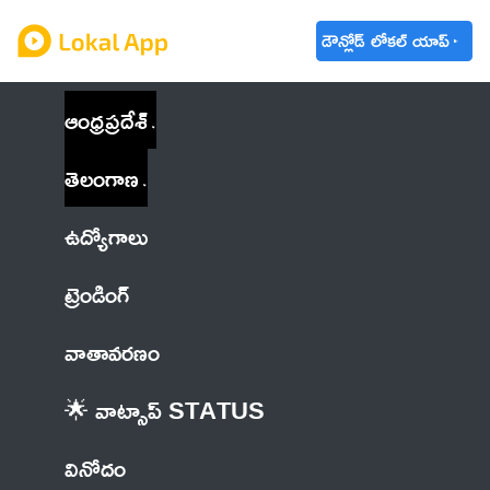
డౌన్లోడ్ లోకల్ యాప్
ఆంధ్రప్రదేశ్
తెలంగాణ
ఉద్యోగాలు
ట్రెండింగ్
వాతావరణం
🌟 వాట్సాప్ STATUS
వినోదం