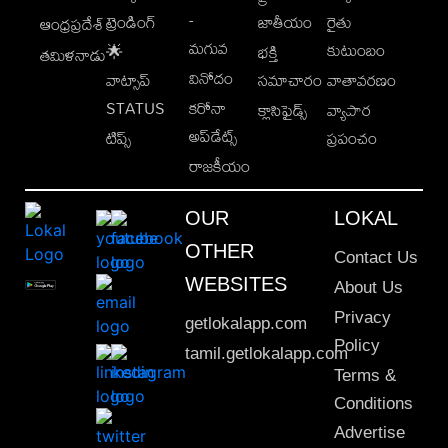
-
ట్రెండింగ్
జాతీయం
రైతు
ఆంధ్రప్రదేశ్
మగువ
కుటుంబం
🌟
భక్తి
తమిళనాడు
వినోదం
వాట్సాప్
సమాచారం
వాతావరణం
STATUS
కరోనా
క్లాసిఫైడ్స్
వ్యాపార
అప్‌డేట్స్
టిప్స్
ప్రపంచం
రాజకీయం
OUR
LOKAL
OTHER
Contact Us
WEBSITES
About Us
Privacy
getlokalapp.com
Policy
tamil.getlokalapp.com
Terms &
Conditions
Advertise