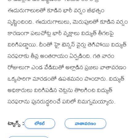
ఈదురుగాలులతో కూడిన భారీ వర్షం బీభత్సం
సృష్టించింది. ఈదురుగాలులు, మెరుపులతో కూడిన వర్షం
కారణంగా పలుచోట్ల భారీ వృక్షాలు విద్యుత్ తీగలపై
విరిగిపడ్డాయి. దీంతో హై టెన్షన్ వైర్లు తెగిపోయి విద్యుత్
సరఫరాకు తీవ్ర అంతరాయం ఏర్పడింది. గత వారం
రోజులుగా ఎండ వేడిమితో అల్లాడిన ప్రజలు వాతావరణం
ఒక్కసారిగా మారడంతో ఉపశమనం పొందారు. విద్యుత్
అధికారులు విరిగిపడిన చెట్లను తొలగించి విద్యుత్
సరఫరాను పునరుద్ధరించే పనిలో నిమగ్నమయ్యారు.
ట్యాగ్స్ :
లోకల్
వాతావరణం