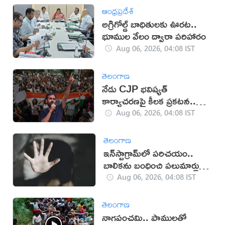
ఆంధ్రప్రదేశ్
అగ్రిగోల్డ్ బాధితులకు ఊరట..
భూముల వేలం ద్వారా పరిహారం
Aug 06, 2026, 04:08 IST
తెలంగాణ
నేడు CJP భవిష్యత్
కార్యాచరణపై కీలక ప్రకటన..
దేశవ్యాప్తంగా తీవ్ర ఉత్కంఠ
Aug 06, 2026, 04:08 IST
తెలంగాణ
ఇన్‌స్టాగ్రామ్‌లో పరిచయం..
బాలికను బంధించి పలుమార్లు
లైంగిక దాడి
Aug 06, 2026, 04:08 IST
తెలంగాణ
నాగపంచమి.. పాములతో