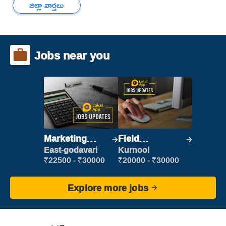
జిల్లా వార్తలు
Jobs near you
Marketing
Field
Executive
Marketing
East-godavari
Kurnool
Executive
₹22500 - ₹30000
₹20000 - ₹30000
Explore more jobs