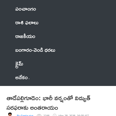
పంచాంగం
రాశి ఫలాలు
రాజకీయం
బంగారం-వెండి ధరలు
క్రైమ్
అనేకం
తాడేపల్లిగూడెం: భారీ వర్షంతో విద్యుత్
సరఫరాకు అంతరాయం
By Ganta siva
2246
May 28, 2026, 16:05 IST