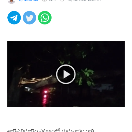
తాడేపల్లిగూడెం పట్టణంలో గురువారం రాత్రి