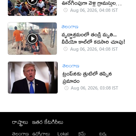
ఊరేగింపుగా వెళ్లి గ్రామస్తుల
పూజలు(వీడియో)
Aug 06, 2026, 04:08 IST
తెలంగాణ
వృద్ధాశ్రమంలో తండ్రి మృతి..
వీడియో కాల్‌లో కడసారి చూపు!
Aug 06, 2026, 04:08 IST
తెలంగాణ
ట్రంప్‌నకు త్రుటిలో తప్పిన
ప్రమాదం
Aug 06, 2026, 03:08 IST
రాష్ట్రాలు
ఇతర కేటగిరీలు
తెలంగాణ
ఉద్యోగాలు
Lokal
క్రైమ్
విద్య