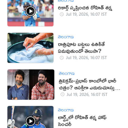
రికార్డ్ సృష్టించిన రోహిత్ శర్మ
Jul 19, 2026, 16:07 IST
తెలంగాణ
రాత్రిపూట బట్టలు ఉతికితే
ఏమవుతుందో తెలుసా?
Jul 19, 2026, 16:07 IST
తెలంగాణ
త్రివిక్రమ్-ప్రభాస్ కాంబోలో భారీ
చిత్రం? ఆసక్తిగా ఎదురుచూస్తున్న
ప్రేక్షకులు
Jul 19, 2026, 16:07 IST
తెలంగాణ
లార్డ్స్‌లో రోహిత్ శర్మ హాఫ్
సెంచరీ