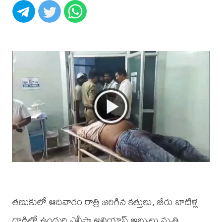
తణుకులో ఆదివారం రాత్రి జరిగిన కత్తులు, బీరు బాటిళ్ల
దాడిలో ఉందుర్తి ఎలీషా అలియాస్ అబ్బులు మృతి