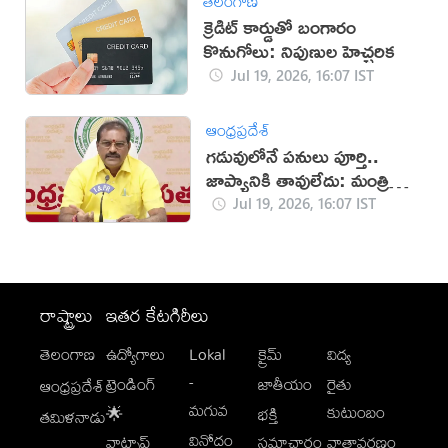
తెలంగాణ
క్రెడిట్ కార్డుతో బంగారం
కొనుగోలు: నిపుణుల హెచ్చరిక
Jul 19, 2026, 16:07 IST
ఆంధ్రప్రదేశ్
గడువులోనే పనులు పూర్తి..
జాప్యానికి తావులేదు: మంత్రి
నిమ్మల
Jul 19, 2026, 16:07 IST
రాష్ట్రాలు
ఇతర కేటగిరీలు
తెలంగాణ
ఉద్యోగాలు
Lokal
క్రైమ్
విద్య
-
ట్రెండింగ్
జాతీయం
రైతు
ఆంధ్రప్రదేశ్
మగువ
కుటుంబం
🌟
భక్తి
తమిళనాడు
వినోదం
వాట్సాప్
సమాచారం
వాతావరణం