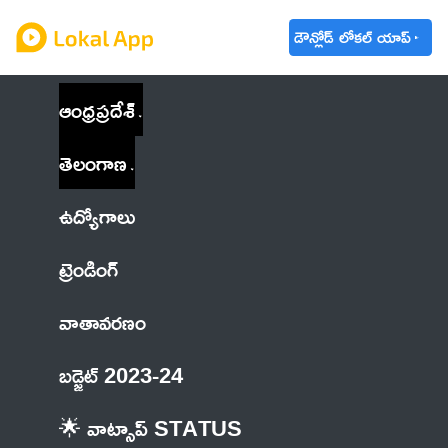
డౌన్లోడ్ లోకల్ యాప్
ఆంధ్రప్రదేశ్
తెలంగాణ
ఉద్యోగాలు
ట్రెండింగ్
వాతావరణం
బడ్జెట్ 2023-24
🌟 వాట్సాప్ STATUS