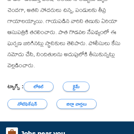
చెందగా, అతని సోదరులు చిన్న, పండులకు తీవ్ర
గాయాలయ్యాయి. గాయపడిన వారిని తణుకు ఏరియా
ఆసుపత్రికి తరలించారు. పాత గొడవల నేపథ్యంలో ఈ
ఘర్షణ జరిగినట్లు స్థానికులు తెలిపారు. పోలీసులు కేసు
నమోదు చేసి, నిందితులను అదుపులోకి తీసుకున్నట్లు
వెల్లడించారు.
ట్యాగ్స్ :
లోకల్
క్రైమ్
నోటిఫికేషన్
జిల్లా వార్తలు
Jobs near you