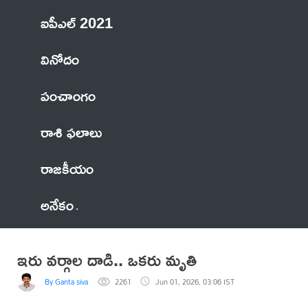
ఐపీఎల్ 2021
వినోదం
పంచాంగం
రాశి ఫలాలు
రాజకీయం
అనేకం
ఇరు వర్గాల దాడి.. ఒకరు మృతి
By Ganta siva
2261
Jun 01, 2026, 03:06 IST