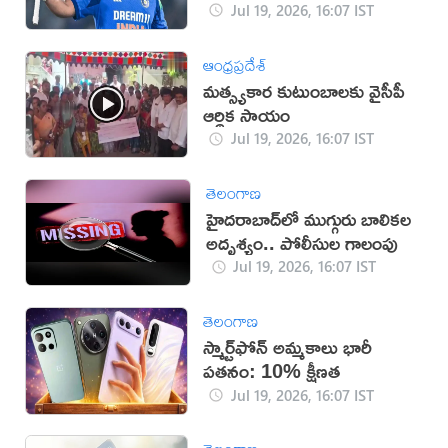
Jul 19, 2026, 16:07 IST
ఆంధ్రప్రదేశ్
మత్స్యకార కుటుంబాలకు వైసీపీ
ఆర్థిక సాయం
Jul 19, 2026, 16:07 IST
తెలంగాణ
హైదరాబాద్‌లో ముగ్గురు బాలికల
అదృశ్యం.. పోలీసుల గాలంపు
Jul 19, 2026, 16:07 IST
తెలంగాణ
స్మార్ట్‌ఫోన్ అమ్మకాలు భారీ
పతనం: 10% క్షీణత
Jul 19, 2026, 16:07 IST