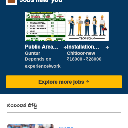
Public Area
Installation
Cleaner
Engineer/
Guntur
Chittoor-new
Helper
Depends on
₹18000 - ₹28000
experience/work
Explore more jobs
సంబంధిత పోస్ట్
తెలంగాణ