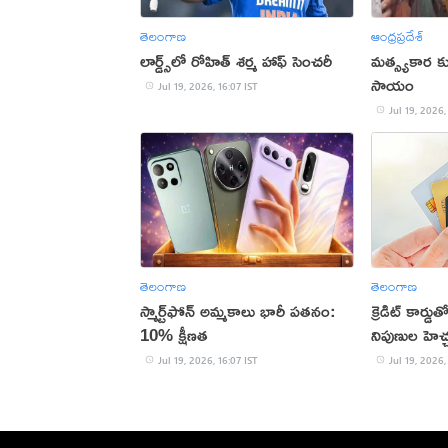
తెలంగాణ
ఆంధ్రప్రదేశ్
లార్డ్స్‌లో రోహిత్ శర్మ హాఫ్ సెంచరీ
మత్స్యకార కు
సాయం
Jul 19, 2026, 16:07 IST
Jul 19, 2026,
తెలంగాణ
తెలంగాణ
స్మార్ట్‌ఫోన్ అమ్మకాలు భారీ పతనం:
క్రెడిట్ కార్
10% క్షీణత
నిపుణుల హెచ్
Jul 19, 2026, 16:07 IST
Jul 19, 2026,