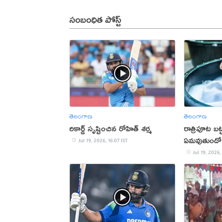
సంబంధిత పోస్ట్
తెలంగాణ
తెలంగాణ
రికార్డ్ సృష్టించిన రోహిత్ శర్మ
రాత్రిపూట బట్
ఏమవుతుందో
Jul 19, 2026, 16:07 IST
Jul 19, 2026,