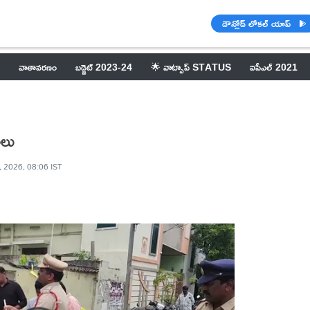
డౌన్లోడ్ లోకల్ యాప్
వాతావరణం
బడ్జెట్ 2023-24
🌟 వాట్సాప్ STATUS
ఐపీఎల్ 2021
ాలు
, 2026, 08:06 IST