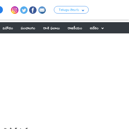
Telugu తెలుగు
వినోదం
పంచాంగం
రాశి ఫలాలు
రాజకీయం
అనేకం