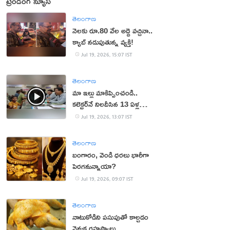
ట్రెండింగ్ న్యూస్
తెలంగాణ
నెలకు రూ.80 వేల అద్దె వచ్చినా..
క్యాబ్ నడుపుతున్న వ్యక్తి!
Jul 19, 2026, 15:07 IST
తెలంగాణ
మా ఇల్లు మాకిప్పించండి..
కలెక్టర్‌నే నిలదీసిన 13 ఏళ్ల
బాలుడు!
Jul 19, 2026, 13:07 IST
తెలంగాణ
బంగారం, వెండి ధరలు భారీగా
పెరగనున్నాయా?
Jul 19, 2026, 09:07 IST
తెలంగాణ
నాటుకోడిని పసుపుతో కాల్చడం
వెనుక రహస్యాలు