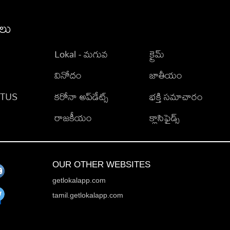
ీలు
Lokal - మగువ
క్రైమ్
వినోదం
జాతీయం
TATUS
కరోనా అప్‌డేట్స్
భక్తి సమాచారం
రాజకీయం
క్లాసిఫైడ్స్
OUR OTHER WEBSITES
getlokalapp.com
tamil.getlokalapp.com