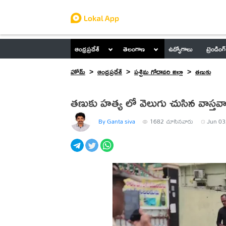
ఆంధ్రప్రదేశ్
తెలంగాణ
ఉద్యోగాలు
ట్రెండింగ్
హోమ్
ఆంధ్రప్రదేశ్
పశ్చిమ గోదావరి జిల్లా
తణుకు
తణుకు హత్య లో వెలుగు చుసిన వాస్తవ
By Ganta siva
1682
చూసినవారు
Jun 03