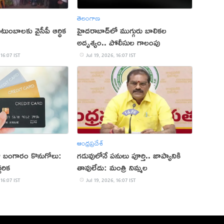
తెలంగాణ
టుంబాలకు వైసీపీ ఆర్థిక
హైదరాబాద్‌లో ముగ్గురు బాలికల
అదృశ్యం.. పోలీసుల గాలంపు
 16:07 IST
Jul 19, 2026, 16:07 IST
ఆంధ్రప్రదేశ్
డుతో బంగారం కొనుగోలు:
గడువులోనే పనులు పూర్తి.. జాప్యానికి
చరిక
తావులేదు: మంత్రి నిమ్మల
 16:07 IST
Jul 19, 2026, 16:07 IST