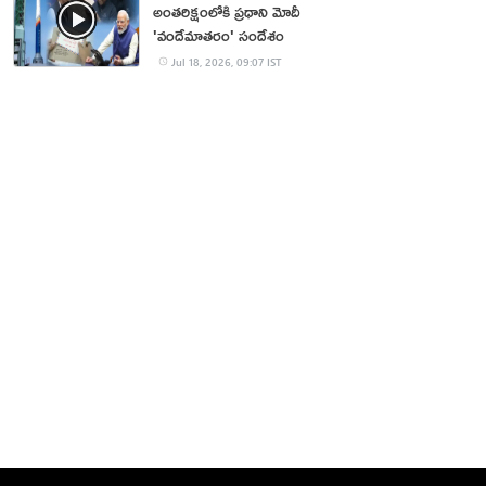
అంతరిక్షంలోకి ప్రధాని మోదీ
'వందేమాతరం' సందేశం
Jul 18, 2026, 09:07 IST