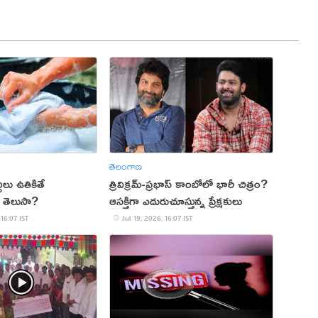
తెలంగాణ
టలు ఉతికితే
త్రివిక్రమ్-ప్రభాస్ కాంబోలో భారీ చిత్రం?
 తెలుసా?
ఆసక్తిగా ఎదురుచూస్తున్న ప్రేక్షకులు
 16:07 IST
Jul 19, 2026, 16:07 IST