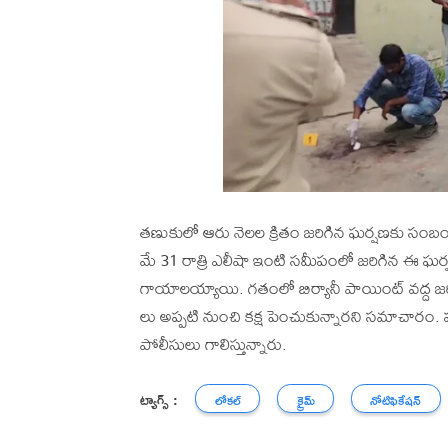
తణుకులో ఆరు నెలల క్రితం జరిగిన ఘర్షణకు సంబ
మే 31 రాత్రి ఎలీషా ఇంటి సమీపంలో జరిగిన ఈ ఘర్ష
గాయాలయ్యాయి. గతంలో బిర్యానీ పాయింట్ వద్ద జరిగి
లు అప్పటి నుంచి కక్ష పెంచుకున్నారని సమాచారం. 
పోలీసులు గాలిస్తున్నారు.
ట్యాగ్స్ :
లోకల్
క్రైమ్
నోటిఫికేషన్