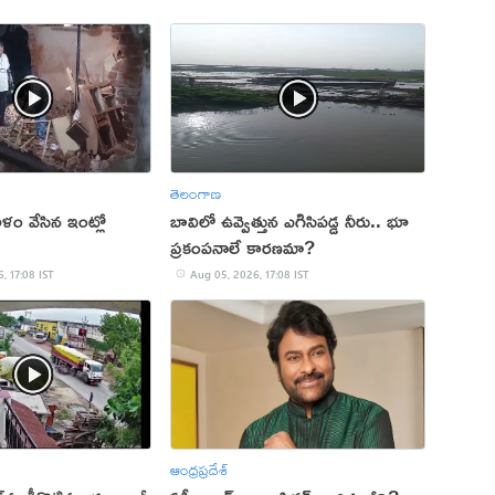
తెలంగాణ
ం వేసిన ఇంట్లో
బావిలో ఉవ్వెత్తున ఎగిసిపడ్డ నీరు.. భూ
ప్రకంపనాలే కారణమా?
, 17:08 IST
Aug 05, 2026, 17:08 IST
ఆంధ్రప్రదేశ్