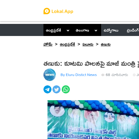
ఆంధ్రప్రదేశ్
తెలంగాణ
ఉద్యోగాలు
ట్రెండింగ్
హోమ్
ఆంధ్రప్రదేశ్
ఏలూరు
తణుకు
తణుకు: కూటమి పాలనపై మాజీ మంత్రి ఫ
By Eluru Distict News
68
చూసినవారు
J