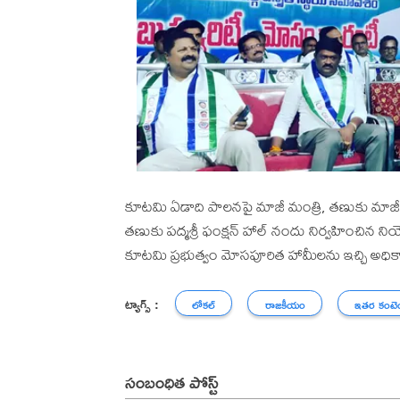
కూటమి ఏడాది పాలనపై మాజీ మంత్రి, తణుకు మాజీ ఎమ
తణుకు పద్మశ్రీ ఫంక్షన్ హాల్ నందు నిర్వహించిన న
కూటమి ప్రభుత్వం మోసపూరిత హామీలను ఇచ్చి అధిక
ట్యాగ్స్ :
లోకల్
రాజకీయం
ఇతర కంటె
సంబంధిత పోస్ట్