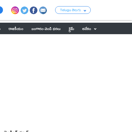
Telugu తెలుగు
ు
రాజకీయం
బంగారం-వెండి ధరలు
క్రైమ్
అనేకం