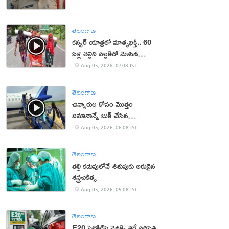
తెలంగాణ
కన్వర్ యాత్రలో మాతృభక్తి.. 60
ఏళ్ల తల్లిని పల్లకిలో మోసిన
కొడుకు, కోడలు!
Aug 05, 2026, 07:08 IST
తెలంగాణ
చిన్నారుల కోసం మొత్తం
విమానాన్నే బుక్ చేసిన
యూట్యూబర్
Aug 05, 2026, 06:08 IST
తెలంగాణ
తల్లి కడుపులోనే శిశువుకు అరుదైన
శస్త్రచికిత్స
Aug 05, 2026, 05:08 IST
తెలంగాణ
E20 పెట్రోల్‌పై వెనక్కి తగ్గే పరిస్థితి