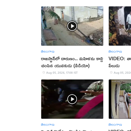
తెలంగాణ
తెలంగాణ
రాజస్థాన్‌లో దారుణం.. మహిళను కాల్చి
VIDEO: తాళ
చంపిన యువకుడు (వీడియో)
పేలుడు
Aug 05, 2026, 17:08 IST
Aug 05, 2026
తెలంగాణ
తెలంగాణ