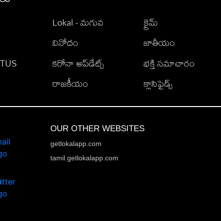
Lokal - మగువ
క్రైమ్
వినోదం
జాతీయం
TATUS
కరోనా అప్‌డేట్స్
భక్తి సమాచారం
రాజకీయం
క్లాసిఫైడ్స్
OUR OTHER WEBSITES
getlokalapp.com
tamil.getlokalapp.com