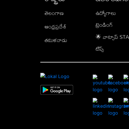
తెలంగాణ
ఉద్యోగాలు
ట్రెండింగ్
ఆంధ్రప్రదేశ్
🌟 వాట్సాప్ S
తమిళనాడు
టిప్స్