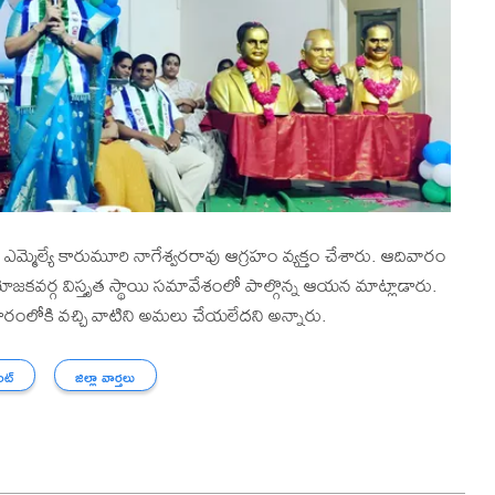
్మెల్యే కారుమూరి నాగేశ్వరరావు ఆగ్రహం వ్యక్తం చేశారు. ఆదివారం
ియోజకవర్గ విస్తృత స్థాయి సమావేశంలో పాల్గొన్న ఆయన మాట్లాడారు.
ారంలోకి వచ్చి వాటిని అమలు చేయలేదని అన్నారు.
ంట్
జిల్లా వార్తలు