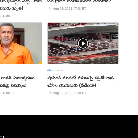
ు ఢీకొట్టిన ఎద్దు.. లారీ
ఏపీ బ్రాండ్ అంబాసిడర్‌గా చిరంజీవి?
వకుడు మృతి!
Aug 05, 2026, 17:08 IST
, 17:08 IST
తెలంగాణ
ప్ రావత్ హఠాన్మరణం..
షాపింగ్ మాల్‌లో మహిళపై కత్తితో దాడి
ందనపై విమర్శలు
చేసిన యువకుడు (వీడియో)
, 17:08 IST
Aug 05, 2026, 17:08 IST
ీలు