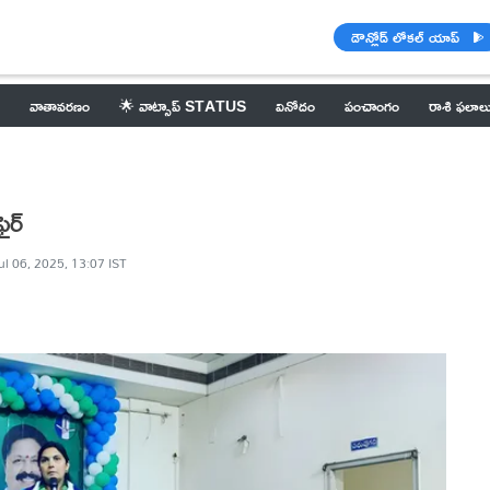
డౌన్లోడ్ లోకల్ యాప్
వాతావరణం
🌟 వాట్సాప్ STATUS
వినోదం
పంచాంగం
రాశి ఫలాల
ైర్
ul 06, 2025, 13:07 IST