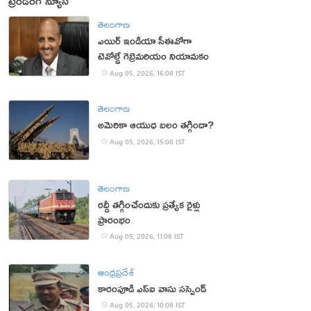
ట్రెండింగ్ న్యూస్
తెలంగాణ
ఎయిర్ ఇండియా సీఈవోగా
టెవోల్డే గెబ్రెమరియం నియామకం
Aug 05, 2026, 16:08 IST
తెలంగాణ
అమెరికా ఆయుధ బలం తగ్గిందా?
Aug 05, 2026, 15:08 IST
తెలంగాణ
రద్దీ తగ్గించేందుకు ప్రత్యేక రైళ్లు
ప్రారంభం
Aug 05, 2026, 11:08 IST
ఆంధ్రప్రదేశ్
కారంపూడి ఎస్ఐ వాసు స‌స్పెండ్‌
Aug 05, 2026, 10:08 IST