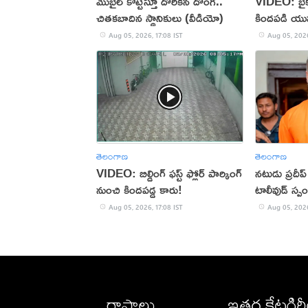
మొబైల్ కొట్టేస్తూ దొరికిన దొంగ..
VIDEO: బైక్‌న
చితకబాదిన స్థానికులు (వీడియో)
కిందపడి యు
Aug 05, 2026, 17:08 IST
Aug 05, 2026
తెలంగాణ
తెలంగాణ
VIDEO: బిల్డింగ్ ఫస్ట్ ఫ్లోర్ పార్కింగ్
నటుడు ప్రదీ
నుంచి కిందపడ్డ కారు!
టాలీవుడ్ స్ప
Aug 05, 2026, 17:08 IST
Aug 05, 2026
రాష్ట్రాలు
ఇతర కేటగిర