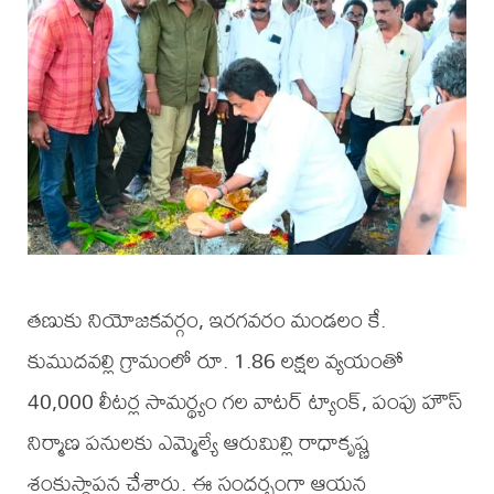
తణుకు నియోజకవర్గం, ఇరగవరం మండలం కే.
కుముదవల్లి గ్రామంలో రూ. 1.86 లక్షల వ్యయంతో
40,000 లీటర్ల సామర్థ్యం గల వాటర్ ట్యాంక్, పంపు హౌస్
నిర్మాణ పనులకు ఎమ్మెల్యే ఆరుమిల్లి రాధాకృష్ణ
శంకుస్థాపన చేశారు. ఈ సందర్భంగా ఆయన