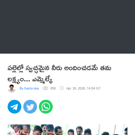
Thatstelugu
బిగ్ బాస్
అనేకం
పల్లెల్లో స్వచ్ఛమైన నీరు అందించడమే తమ
లక్ష్యం... ఎమ్మెల్యే
By Ganta siva
950
Apr 30, 2026, 14:04 IST