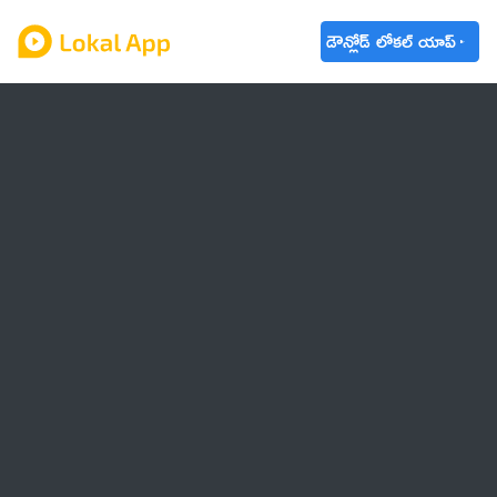
డౌన్లోడ్ లోకల్ యాప్
ఆంధ్రప్రదేశ్
తెలంగాణ
ఉద్యోగాలు
ట్రెండింగ్
వాతావరణం
బడ్జెట్ 2023-24
🌟 వాట్సాప్ STATUS