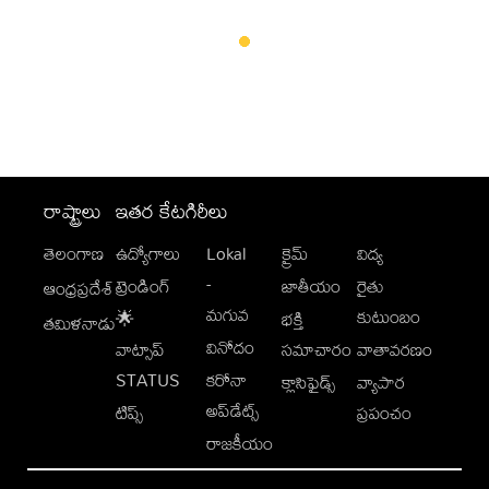
రాష్ట్రాలు
ఇతర కేటగిరీలు
తెలంగాణ
ఉద్యోగాలు
Lokal
క్రైమ్
విద్య
-
ట్రెండింగ్
జాతీయం
రైతు
ఆంధ్రప్రదేశ్
మగువ
కుటుంబం
🌟
భక్తి
తమిళనాడు
వినోదం
వాట్సాప్
సమాచారం
వాతావరణం
STATUS
కరోనా
క్లాసిఫైడ్స్
వ్యాపార
అప్‌డేట్స్
టిప్స్
ప్రపంచం
రాజకీయం