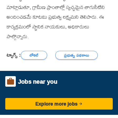
మాట్లాడుతూ, గ్రామీణ ప్రాంతాల్లో స్వచ్ఛమైన తాగునీటిని
అందించడమే కూటమి ప్రభుత్వ లక్ష్యమని తెలిపారు. ఈ
కార్యక్రమంలో స్థానిక నాయకులు, అధికారులు
పాల్గొన్నారు.
ట్యాగ్స్ :
లోకల్
ప్రభుత్వ పథకాలు
Jobs near you
Explore more jobs