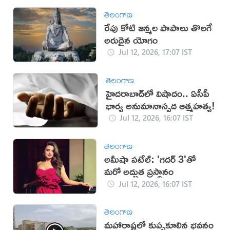
తెలంగాణ
రేపు కోటి జన్మల పాపాలు తొలగే
అరుదైన యోగం
Jul 12, 2026, 17:07 IST
తెలంగాణ
హైదరాబాద్‌లో విషాదం.. ఏసీపీ
భార్య అనుమానాస్పద ఆత్మహత్య!
Jul 12, 2026, 16:07 IST
తెలంగాణ
అమీషా పటేల్: 'గదర్ 3'తో
మరో అద్భుత ప్రస్థానం
Jul 12, 2026, 16:07 IST
తెలంగాణ
మహారాష్ట్రలో కుప్పకూలిన భవనం