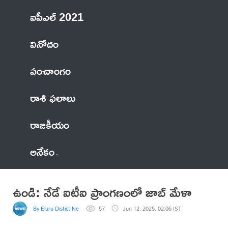
ఐపీఎల్ 2021
వినోదం
పంచాంగం
రాశి ఫలాలు
రాజకీయం
అనేకం
ఉండి: నేడే ఐటీఐ ప్రాంగణంలో జాబ్ మేళా
By Eluru Distict News
57
Jun 12, 2025, 02:06 IST