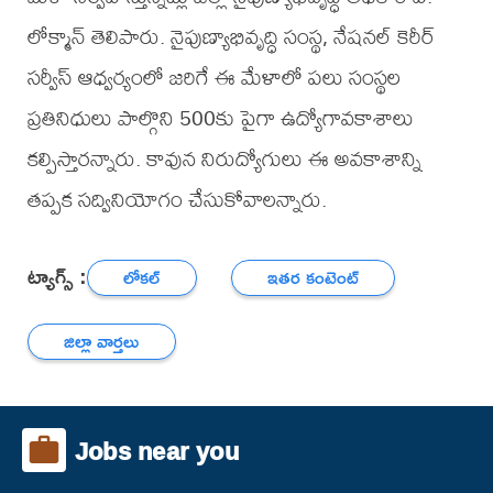
లోక్మాన్ తెలిపారు. నైపుణ్యాభివృద్ధి సంస్థ, నేషనల్ కెరీర్
సర్వీస్ ఆధ్వర్యంలో జరిగే ఈ మేళాలో పలు సంస్థల
ప్రతినిధులు పాల్గొని 500కు పైగా ఉద్యోగావకాశాలు
కల్పిస్తారన్నారు. కావున నిరుద్యోగులు ఈ అవకాశాన్ని
తప్పక సద్వినియోగం చేసుకోవాలన్నారు.
ట్యాగ్స్ :
లోకల్
ఇతర కంటెంట్
జిల్లా వార్తలు
Jobs near you