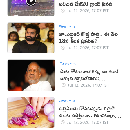
నిలిచిన టీజీ20 గ్రాండ్ ఫైనల్
(వీడియో)
Jul 12, 2026, 17:07 IST
తెలంగాణ
జూ.ఎన్టీఆర్ కొత్త పార్టీ.. ఈ నెల
18న కీలక ప్రకటన?
Jul 12, 2026, 17:07 IST
తెలంగాణ
పాట కోసం జానకమ్మ నా కంటే
ఎక్కువ కష్టపడేవారు:
ఇళయరాజా
Jul 12, 2026, 17:07 IST
తెలంగాణ
ఉల్లిపాయ కోసేటప్పుడు కళ్లలో
మంట వస్తోందా.. ఈ చిట్కాలతో
చెక్!
Jul 12, 2026, 17:07 IST