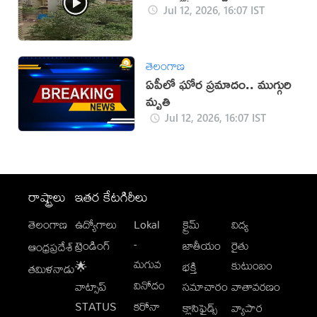
Jul 12, 2026, 16:07 IST
తెలంగాణ
ఏపీలో ఘోర ప్రమాదం.. ముగ్గురి
మృతి
Jul 12, 2026, 16:07 IST
రాష్ట్రాలు
ఇతర కేటగిరీలు
తెలంగాణ
ఉద్యోగాలు
Lokal
క్రైమ్
విద్య
-
ట్రెండింగ్
జాతీయం
రైతు
ఆంధ్రప్రదేశ్
మగువ
కుటుంబం
🌟
భక్తి
తమిళనాడు
వినోదం
వాట్సాప్
సమాచారం
వాతావరణం
STATUS
కరోనా
క్లాసిఫైడ్స్
వ్యాపార