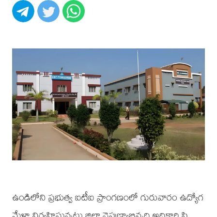
ఉండిలోని ప్రభుత్వ ఐటీఐ ప్రాంగణంలో గురువారం ఉద్యోగ
మేళా నిర్వహిస్తున్నట్లు జిల్లా నైపుణ్యాభివృద్ధి అధికారి పి.