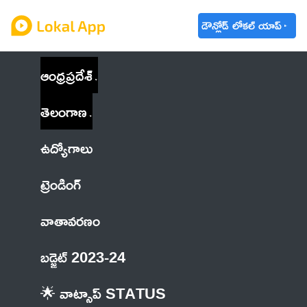
డౌన్లోడ్ లోకల్ యాప్
ఆంధ్రప్రదేశ్
తెలంగాణ
ఉద్యోగాలు
ట్రెండింగ్
వాతావరణం
బడ్జెట్ 2023-24
🌟 వాట్సాప్ STATUS