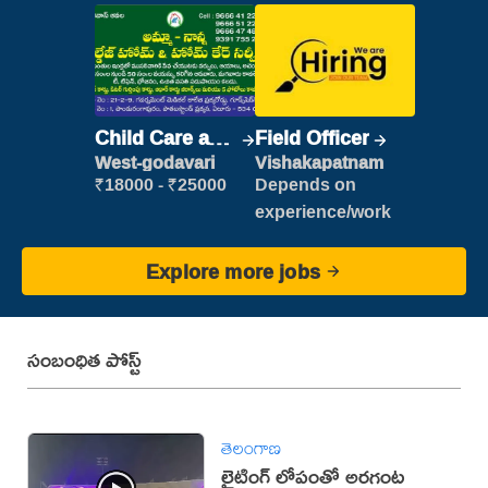
Child Care and
Field Officer
Patient care
West-godavari
Vishakapatnam
₹18000 - ₹25000
Depends on
experience/work
Explore more jobs
సంబంధిత పోస్ట్
తెలంగాణ
లైటింగ్ లోపంతో అరగంట