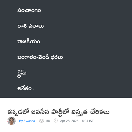
పంచాంగం
రాశి ఫలాలు
రాజకీయం
బంగారం-వెండి ధరలు
క్రైమ్
అనేకం
కన్నడలో జనసేన పార్టీలో విస్తృత చేరికలు
By Swapna
58
Apr 28, 2026, 16:04 IST