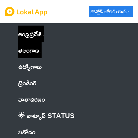
డౌన్లోడ్ లోకల్ యాప్
ఆంధ్రప్రదేశ్
తెలంగాణ
ఉద్యోగాలు
ట్రెండింగ్
వాతావరణం
🌟 వాట్సాప్ STATUS
వినోదం