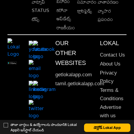
వినోదం
వాట్సాప్
సమాచారం
వాతావరణం
STATUS
కరోనా
క్లాసిఫైడ్స్
వ్యాపార
అప్‌డేట్స్
టిప్స్
ప్రపంచం
రాజకీయం
OUR
LOKAL
OTHER
Contact Us
WEBSITES
About Us
Privacy
getlokalapp.com
Policy
tamil.getlokalapp.com
Terms &
Conditions
Advertise
with us
Sitemap
తాజా వార్తలు & ఉద్యోగాలను పొందడానికి Lokal
డౌన్లోడ్ Lokal App
Appని ఇన్‌స్టాల్ చేయండి
This material may not be published, transmitted, rewritten or redistributed. © 2020 Lokal App. All rights reserved.