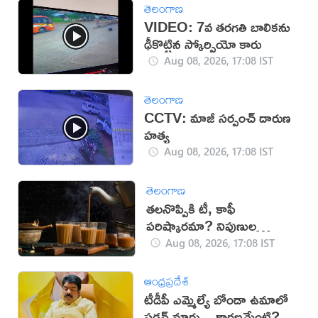
తెలంగాణ
VIDEO: 7వ తరగతి బాలికను
ఢీకొట్టిన స్కోర్పియో కారు
Aug 08, 2026, 17:08 IST
తెలంగాణ
CCTV: మాజీ సర్పంచ్ దారుణ
హత్య
Aug 08, 2026, 17:08 IST
తెలంగాణ
తలనొప్పికి టీ, కాఫీ
పరిష్కారమా? నిపుణుల
సూచనలు ఇవే!
Aug 08, 2026, 17:08 IST
ఆంధ్రప్రదేశ్
టీడీపీ ఎమ్మెల్యే బోండా ఉమాలో
సడన్‌ మార్పు.. కారణమేంటి?