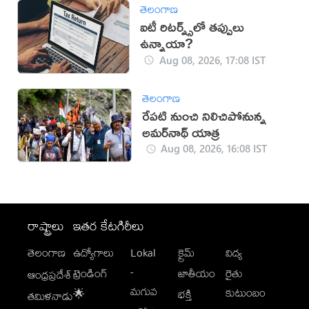
తెలంగాణ
ఐటీ​ రిటర్న్స్​లో తప్పులు
ఉన్నాయా?
Aug 08, 2026, 17:08 IST
తెలంగాణ
రేపటి నుంచి నిలిచిపోనున్న
అమర్‌నాథ్ యాత్ర
Aug 08, 2026, 16:08 IST
రాష్ట్రాలు
ఇతర కేటగిరీలు
తెలంగాణ
ఉద్యోగాలు
Lokal
క్రైమ్
విద్య
-
ట్రెండింగ్
జాతీయం
రైతు
ఆంధ్రప్రదేశ్
మగువ
కుటుంబం
🌟
భక్తి
తమిళనాడు