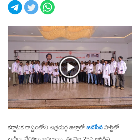
కర్ణాటక రాష్ట్రంలోని చిత్రదుర్గ జిల్లాలో
జనసేన
పార్టీలో
భారీగా చేరికలు జరిగాయి. ఈ నెల 25న జరిగిన