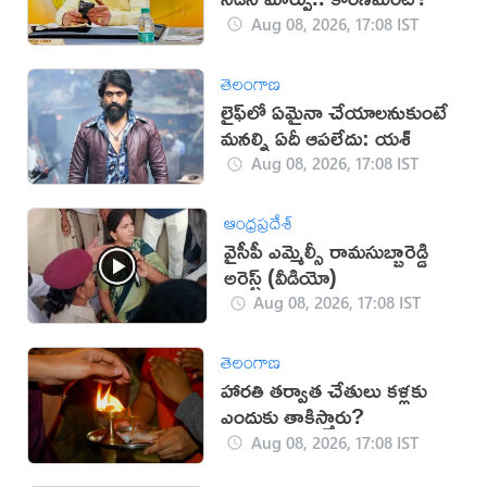
Aug 08, 2026, 17:08 IST
తెలంగాణ
లైఫ్‌లో ఏమైనా చేయాలనుకుంటే
మనల్ని ఏదీ ఆపలేదు: యశ్
Aug 08, 2026, 17:08 IST
ఆంధ్రప్రదేశ్
వైసీపీ ఎమ్మెల్సీ రామసుబ్బారెడ్డి
అరెస్ట్ (వీడియో)
Aug 08, 2026, 17:08 IST
తెలంగాణ
హారతి తర్వాత చేతులు కళ్లకు
ఎందుకు తాకిస్తారు?
Aug 08, 2026, 17:08 IST