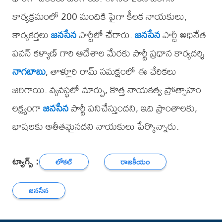
కార్యక్రమంలో 200 మందికి పైగా కీలక నాయకులు,
కార్యకర్తలు
జనసేన
పార్టీలో చేరారు.
జనసేన
పార్టీ అధినేత
పవన్ కళ్యాణ్ గారి ఆదేశాల మేరకు పార్టీ ప్రధాన కార్యదర్శి
నాగబాబు
, తాళ్లూరి రామ్ సమక్షంలో ఈ చేరికలు
జరిగాయి. వ్యవస్థలో మార్పు, కొత్త నాయకత్వ ప్రోత్సాహం
లక్ష్యంగా
జనసేన
పార్టీ పనిచేస్తుందని, ఇది ప్రాంతాలకు,
భాషలకు అతీతమైనదని నాయకులు పేర్కొన్నారు.
ట్యాగ్స్ :
లోకల్
రాజకీయం
జనసేన