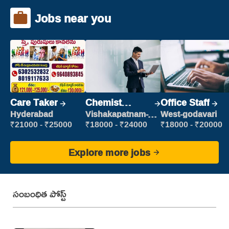
Jobs near you
Care Taker
Chemist
Office Staff
Production
Hyderabad
Vishakapatnam-
West-godavari
new
Executive
₹21000 - ₹25000
₹18000 - ₹24000
₹18000 - ₹20000
Explore more jobs
సంబంధిత పోస్ట్