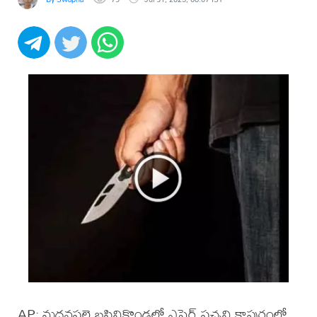
AP: మదనపల్లె బసినికొండలో ఎఫైర్ పచ్చని కాపురంలో