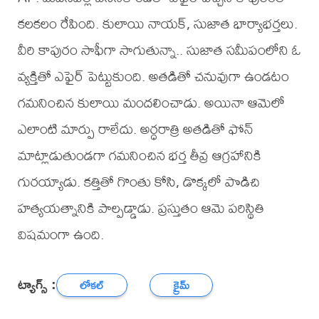
కలకలం రేపింది. కులాయి నాయక్, సుజాత భార్యాభర్తలు.
వీరి కాపురం సాఫీగా సాగుతున్నా.. సుజాత సమీపంలోని ఓ
వ్యక్తితో ఎఫైర్ పెట్టుకుంది. అతడితో చనువుగా ఉండటం
గమనించిన కులాయి మందలించాడు. అయినా ఆమెలో
ఎలాంటి మార్పు రాలేదు. అర్ధరాత్రి అతడితో ఫోన్
మాట్లాడుతుండగా గమనించిన భర్త తీవ్ర ఆగ్రహానికి
గురయ్యాడు. కత్తితో గొంతు కోసి, డొక్కలో పొడిచి
హత్యయత్నానికి పాల్పడ్డాడు. ప్రస్తుతం ఆమె పరిస్థితి
విషమంగా ఉంది.
ట్యాగ్స్ :
లోకల్
క్రైమ్