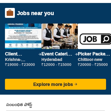
Jobs near you
Client
Event Catering
Picker Packer
Relationship
Staff
(Picking &
Krishna-
Hyderabad
Chittoor-new
vijayawada
Executive
Packing)
₹19000 - ₹23000
₹12000 - ₹15000
₹20000 - ₹25000
Explore more jobs
సంబంధిత పోస్ట్