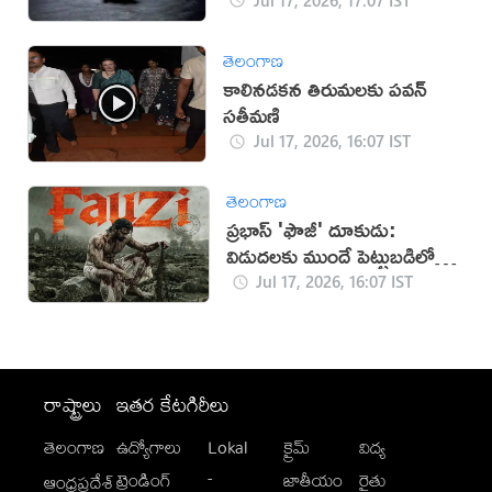
తెలంగాణ
కాలినడకన తిరుమలకు పవన్‌
సతీమణి
Jul 17, 2026, 16:07 IST
తెలంగాణ
ప్రభాస్ 'ఫౌజీ' దూకుడు:
విడుదలకు ముందే పెట్టుబడిలో
సగం రికవరీ!
Jul 17, 2026, 16:07 IST
రాష్ట్రాలు
ఇతర కేటగిరీలు
తెలంగాణ
ఉద్యోగాలు
Lokal
క్రైమ్
విద్య
-
ట్రెండింగ్
జాతీయం
రైతు
ఆంధ్రప్రదేశ్