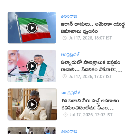
తెలంగాణ
ఇరాన్‌ దాడులు.. అమెరికా యుద్ధ
విమానాలు ధ్వంసం
Jul 17, 2026, 18:07 IST
ఆంధ్రప్రదేశ్
పల్నాడులో పారిశ్రామిక విప్లవం
రావాలి... పేదరికం పోవాలి:
చంద్రబాబు
Jul 17, 2026, 17:07 IST
ఆంధ్రప్రదేశ్
ఈ ఏడాది నీరు వచ్చే అవకాశం
కనిపించడంలేదు: సీఎం
చంద్రబాబు
Jul 17, 2026, 17:07 IST
తెలంగాణ