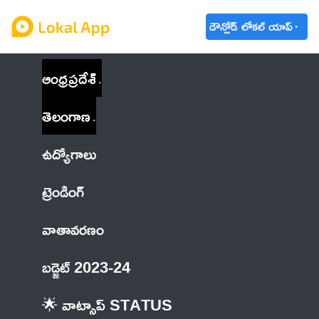
డౌన్లోడ్ లోకల్ యాప్
ఆంధ్రప్రదేశ్
తెలంగాణ
ఉద్యోగాలు
ట్రెండింగ్
వాతావరణం
బడ్జెట్ 2023-24
🌟 వాట్సాప్ STATUS