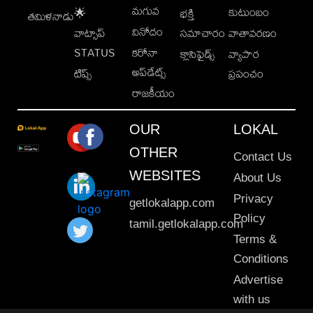
మగువ
కుటుంబం
🌟
భక్తి
తమిళనాడు
వినోదం
వాట్సాప్
సమాచారం
వాతావరణం
STATUS
కరోనా
క్లాసిఫైడ్స్
వ్యాపార
అప్‌డేట్స్
టిప్స్
ప్రపంచం
రాజకీయం
OUR
LOKAL
OTHER
Contact Us
WEBSITES
About Us
Privacy
getlokalapp.com
Policy
tamil.getlokalapp.com
Terms &
Conditions
Advertise
with us