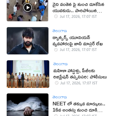
నైని వంతెన పై నుంచి దూకేసిన
యువకుడు.. పారిపోయిన
యువతి!
Jul 17, 2026, 17:07 IST
తెలంగాణ
డ్యాన్సర్స్ యూనియన్
వ్యవహారంపై జానీ మాస్టర్ లేఖ
Jul 17, 2026, 17:07 IST
తెలంగాణ
మహిళా హాస్టళ్లు, పీజీలకు
రిజిస్ట్రేషన్ తప్పనిసరి: పోలీసులు
Jul 17, 2026, 17:07 IST
తెలంగాణ
NEET లో తక్కువ మార్కులు..
16వ అంతస్తు నుంచి దూకి
ఆత్మహత్య
Jul 17, 2026, 17:07 IST