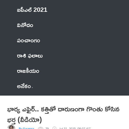
ఐపీఎల్ 2021
వినోదం
పంచాంగం
రాశి ఫలాలు
రాజకీయం
అనేకం
భార్య ఎఫైర్.. కత్తితో దారుణంగా గొంతు కోసిన
భర్త (వీడియో)
By Swapna
79
Jul 31, 2025, 08:07 IST