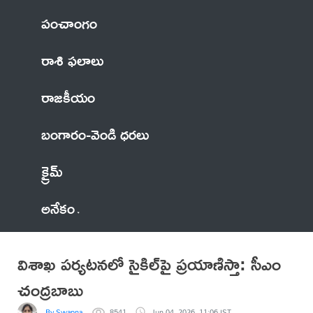
పంచాంగం
రాశి ఫలాలు
రాజకీయం
బంగారం-వెండి ధరలు
క్రైమ్
అనేకం
విశాఖ పర్యటనలో సైకిల్‌పై ప్రయాణిస్తా: సీఎం
చంద్రబాబు
By Swapna
8541
Jun 04, 2026, 11:06 IST