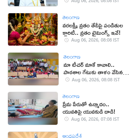
Aug 06, 2026, 08:08 IST
తెలంగాణ
వరలక్ష్మీ వ్రతం తేదీపై పండితుల
క్లారిటీ.. వ్రతం టైమింగ్స్ ఇవే!
Aug 06, 2026, 08:08 IST
తెలంగాణ
మా టీచర్‌ మాకే కావాలి..
పాఠశాల గేటుకు తాళం వేసిన
విద్యార్థులు
Aug 06, 2026, 08:08 IST
తెలంగాణ
ప్రేమ పేరుతో ఉన్మాదం..
యువతిపై యువకుడి దాడి!
Aug 06, 2026, 07:08 IST
ఆంధ్రప్రదేశ్