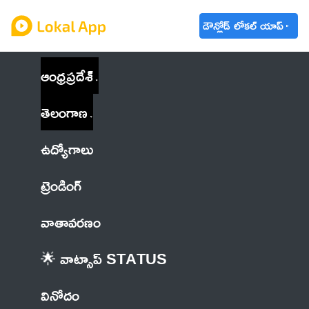
డౌన్లోడ్ లోకల్ యాప్
ఆంధ్రప్రదేశ్
తెలంగాణ
ఉద్యోగాలు
ట్రెండింగ్
వాతావరణం
🌟 వాట్సాప్ STATUS
వినోదం