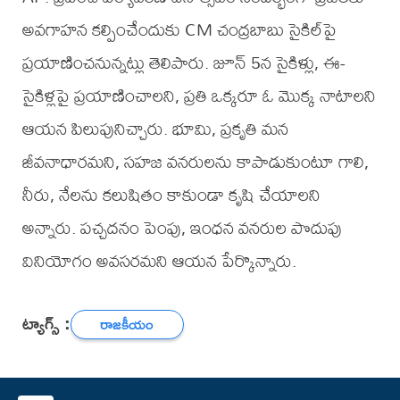
అవగాహన కల్పించేందుకు CM చంద్రబాబు సైకిల్‌పై
ప్రయాణించనున్నట్లు తెలిపారు. జూన్ 5న సైకిళ్లు, ఈ-
సైకిళ్లపై ప్రయాణించాలని, ప్రతి ఒక్కరూ ఓ మొక్క నాటాలని
ఆయన పిలుపునిచ్చారు. భూమి, ప్రకృతి మన
జీవనాధారమని, సహజ వనరులను కాపాడుకుంటూ గాలి,
నీరు, నేలను కలుషితం కాకుండా కృషి చేయాలని
అన్నారు. పచ్చదనం పెంపు, ఇంధన వనరుల పొదుపు
వినియోగం అవసరమని ఆయన పేర్కొన్నారు.
ట్యాగ్స్ :
రాజకీయం