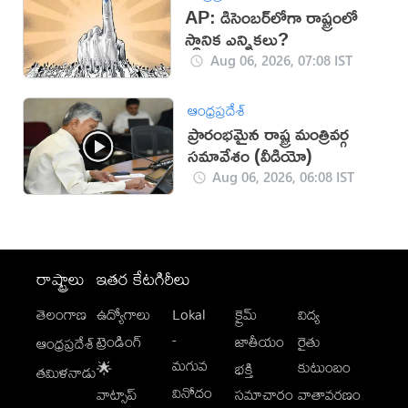
AP: డిసెంబర్‌లోగా రాష్ట్రంలో
స్థానిక ఎన్నికలు?
Aug 06, 2026, 07:08 IST
ఆంధ్రప్రదేశ్
ప్రారంభమైన రాష్ట్ర మంత్రివర్గ
సమావేశం (వీడియో)
Aug 06, 2026, 06:08 IST
రాష్ట్రాలు
ఇతర కేటగిరీలు
తెలంగాణ
ఉద్యోగాలు
Lokal
క్రైమ్
విద్య
-
ట్రెండింగ్
జాతీయం
రైతు
ఆంధ్రప్రదేశ్
మగువ
కుటుంబం
🌟
భక్తి
తమిళనాడు
వినోదం
వాట్సాప్
సమాచారం
వాతావరణం