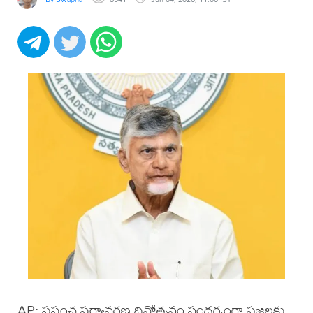
AP: ప్రపంచ పర్యావరణ దినోత్సవం సందర్భంగా ప్రజలకు