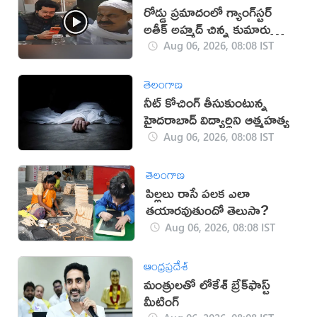
రోడ్డు ప్రమాదంలో గ్యాంగ్‌స్టర్‌
అతీక్ అహ్మద్ చిన్న కుమారుడు
మృతి!
Aug 06, 2026, 08:08 IST
తెలంగాణ
నీట్ కోచింగ్ తీసుకుంటున్న
హైదరాబాద్ విద్యార్థిని ఆత్మహత్య
Aug 06, 2026, 08:08 IST
తెలంగాణ
పిల్లలు రాసే పలక ఎలా
తయారవుతుందో తెలుసా?
Aug 06, 2026, 08:08 IST
ఆంధ్రప్రదేశ్
మంత్రులతో లోకేశ్ బ్రేక్‌ఫాస్ట్
మీటింగ్