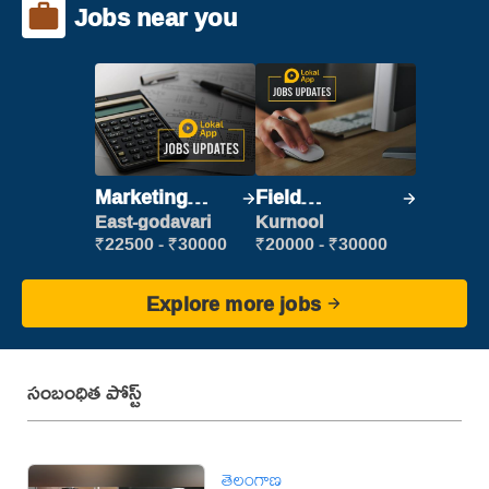
Jobs near you
Marketing
Field
Executive
Marketing
East-godavari
Kurnool
Executive
₹22500 - ₹30000
₹20000 - ₹30000
Explore more jobs
సంబంధిత పోస్ట్
తెలంగాణ