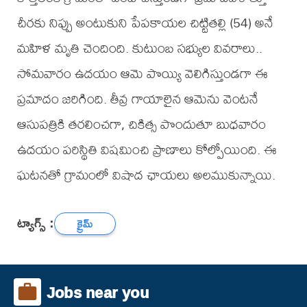
చీరకు నిప్పు అంటుకుని పేపకాయల చిట్టితల్లి (54) అనే
మహిళ మృతి చెందింది. కుటుంబ సభ్యుల వివరాలు..
సోమవారం ఉదయం ఆమె పొయ్యి వెలిగిస్తుండగా ఈ
ప్రమాదం జరిగింది. తీవ్ర గాయాలైన ఆమెను వెంటనే
ఆసుపత్రికి తరలించగా, చికిత్స పొందుతూ బుధవారం
ఉదయం పరిస్థితి విషమించి ప్రాణాలు కోల్పోయింది. ఈ
ఘటనతో గ్రామంలో విషాద ఛాయలు అలముకున్నాయి.
ట్యాగ్స్ :
క్రైమ్
Jobs near you