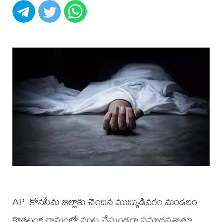
AP: కోనసీమ జిల్లాకు చెందిన ముమ్మిడివరం మండలం
కొత్తలంక గ్రామంలో వంట చేస్తుండగా ప్రమాదవశాత్తూ