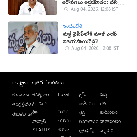
ఆరోపణలు అర్థరహితం: బీసీ
జనార్దన్‌రెడ్డి
Aug 04, 2026, 12:08 IST
ఆంధ్రప్రదేశ్
మళ్లీ వైసీపీలోకి మాజీ ఎంపీ
విజయసాయిరెడ్డి?
Aug 04, 2026, 12:08 IST
రాష్ట్రాలు
ఇతర కేటగిరీలు
తెలంగాణ
ఉద్యోగాలు
Lokal
క్రైమ్
విద్య
-
ట్రెండింగ్
జాతీయం
రైతు
ఆంధ్రప్రదేశ్
మగువ
కుటుంబం
🌟
భక్తి
తమిళనాడు
వినోదం
వాట్సాప్
సమాచారం
వాతావరణం
STATUS
కరోనా
క్లాసిఫైడ్స్
వ్యాపార