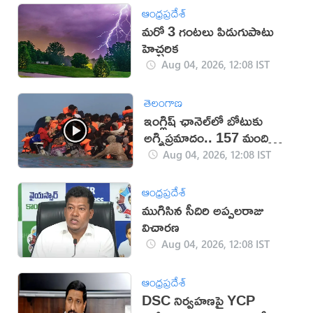
ఆంధ్రప్రదేశ్
మరో 3 గంటలు పిడుగుపాటు
హెచ్చరిక
Aug 04, 2026, 12:08 IST
తెలంగాణ
ఇంగ్లిష్ ఛానెల్‌లో బోటుకు
అగ్నిప్రమాదం.. 157 మంది
సురక్షితం
Aug 04, 2026, 12:08 IST
ఆంధ్రప్రదేశ్
ముగిసిన సీదిరి అప్పలరాజు
విచారణ
Aug 04, 2026, 12:08 IST
ఆంధ్రప్రదేశ్
DSC నిర్వహణపై YCP