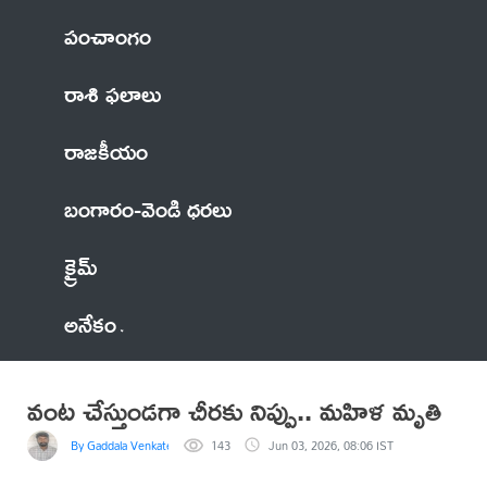
పంచాంగం
రాశి ఫలాలు
రాజకీయం
బంగారం-వెండి ధరలు
క్రైమ్
అనేకం
వంట చేస్తుండగా చీరకు నిప్పు.. మహిళ మృతి
By Gaddala VenkateswaraRao
143
Jun 03, 2026, 08:06 IST