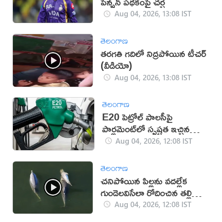
పెన్షన్ పథకంపై చర్చ
Aug 04, 2026, 13:08 IST
తెలంగాణ
తరగతి గదిలో నిద్రపోయిన టీచర్
(వీడియో)
Aug 04, 2026, 13:08 IST
తెలంగాణ
E20 పెట్రోల్ పాలసీపై
పార్లమెంట్‌లో స్పష్టత ఇచ్చిన
కేంద్రం
Aug 04, 2026, 12:08 IST
తెలంగాణ
చనిపోయిన పిల్లను వదల్లేక
గుండెలవిసేలా రోదించిన తల్లి
డాల్ఫిన్ (వీడియో)
Aug 04, 2026, 12:08 IST