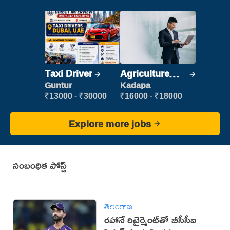
Taxi Driver
Agriculture
Labour
Guntur
Kadapa
₹13000 - ₹30000
₹16000 - ₹18000
Explore more jobs
సంబంధిత పోస్ట్
తెలంగాణ
రహానే రిటైర్మెంట్‌తో బీసీసీఐ