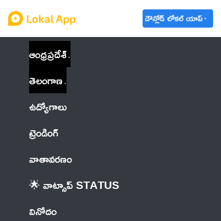
డౌన్లోడ్ లోకల్ యాప్
ఆంధ్రప్రదేశ్
తెలంగాణ
ఉద్యోగాలు
ట్రెండింగ్
వాతావరణం
🌟 వాట్సాప్ STATUS
వినోదం