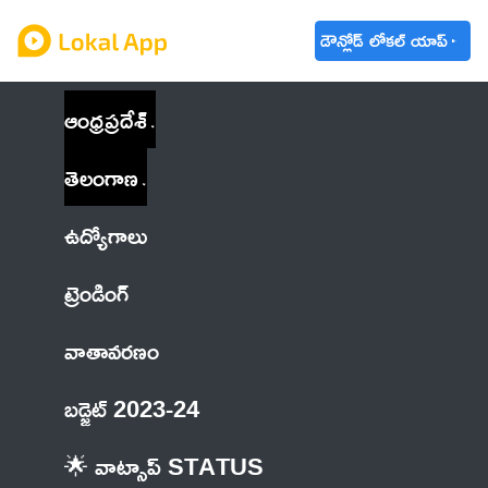
డౌన్లోడ్ లోకల్ యాప్
ఆంధ్రప్రదేశ్
తెలంగాణ
ఉద్యోగాలు
ట్రెండింగ్
వాతావరణం
బడ్జెట్ 2023-24
🌟 వాట్సాప్ STATUS