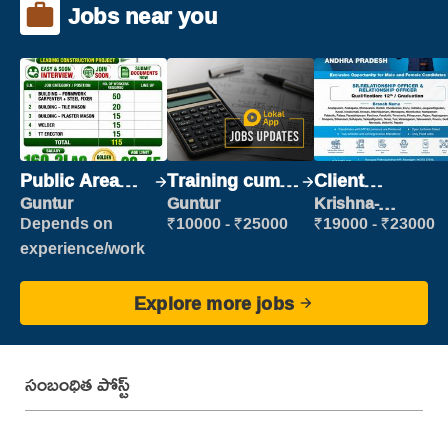
Jobs near you
Public Area
Training cum
Client
Cleaner
Placement
Relationship
Guntur
Guntur
Krishna-
vijayawada
Executive
Depends on
₹10000 - ₹25000
₹19000 - ₹23000
experience/work
Explore more jobs
సంబంధిత పోస్ట్