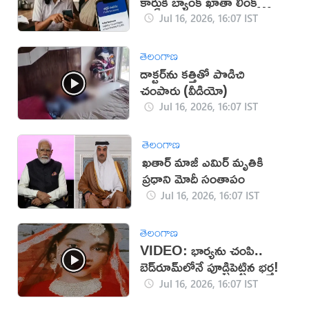
కార్డుకి బ్యాంక్ ఖాతా లింక్
తప్పనిసరి!
Jul 16, 2026, 16:07 IST
తెలంగాణ
డాక్టర్‌ను కత్తితో పొడిచి
చంపారు (వీడియో)
Jul 16, 2026, 16:07 IST
తెలంగాణ
ఖతార్ మాజీ ఎమిర్ మృతికి
ప్రధాని మోదీ సంతాపం
Jul 16, 2026, 16:07 IST
తెలంగాణ
VIDEO: భార్యను చంపి..
బెడ్‌రూమ్‌లోనే పూడ్చిపెట్టిన భర్త!
Jul 16, 2026, 16:07 IST