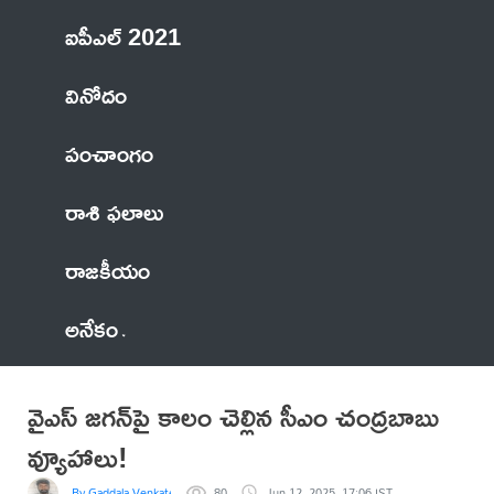
ఐపీఎల్ 2021
వినోదం
పంచాంగం
రాశి ఫలాలు
రాజకీయం
అనేకం
వైఎస్ జ‌గ‌న్‌పై కాలం చెల్లిన సీఎం చంద్రబాబు
వ్యూహాలు!
By Gaddala VenkateswaraRao
80
Jun 12, 2025, 17:06 IST