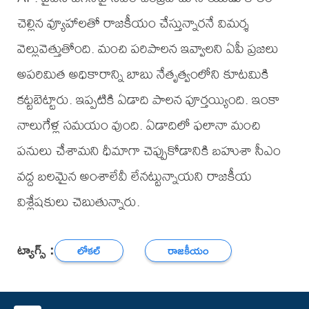
చెల్లిన వ్యూహాల‌తో రాజ‌కీయం చేస్తున్నార‌నే విమ‌ర్శ
వెల్లువెత్తుతోంది. మంచి ప‌రిపాల‌న ఇవ్వాల‌ని ఏపీ ప్ర‌జ‌లు
అప‌రిమిత అధికారాన్ని బాబు నేతృత్వంలోని కూట‌మికి
క‌ట్ట‌బెట్టారు. ఇప్ప‌టికి ఏడాది పాల‌న పూర్త‌య్యింది. ఇంకా
నాలుగేళ్ల స‌మ‌యం వుంది. ఏడాదిలో ఫ‌లానా మంచి
ప‌నులు చేశామ‌ని ధీమాగా చెప్పుకోడానికి బ‌హుశా సీఎం
వ‌ద్ద బ‌ల‌మైన అంశాలేవీ లేన‌ట్టున్నాయని రాజకీయ
విశ్లేషకులు చెబుతున్నారు.
ట్యాగ్స్ :
లోకల్
రాజకీయం