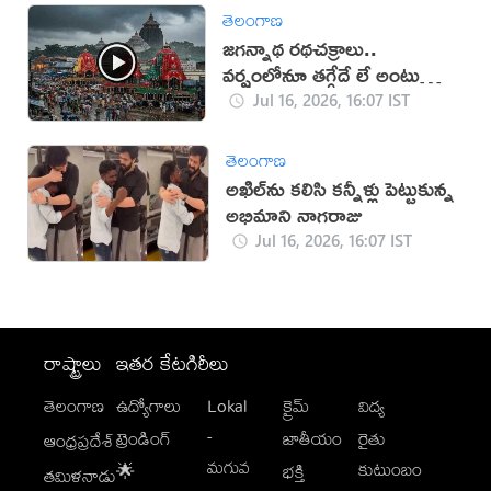
తెలంగాణ
జగన్నాథ రథచక్రాలు..
వర్షంలోనూ తగ్గేదే లే అంటున్న
భక్తులు
Jul 16, 2026, 16:07 IST
తెలంగాణ
అఖిల్‌ను కలిసి కన్నీళ్లు పెట్టుకున్న
అభిమాని నాగరాజు
Jul 16, 2026, 16:07 IST
రాష్ట్రాలు
ఇతర కేటగిరీలు
తెలంగాణ
ఉద్యోగాలు
Lokal
క్రైమ్
విద్య
-
ట్రెండింగ్
జాతీయం
రైతు
ఆంధ్రప్రదేశ్
మగువ
కుటుంబం
🌟
భక్తి
తమిళనాడు