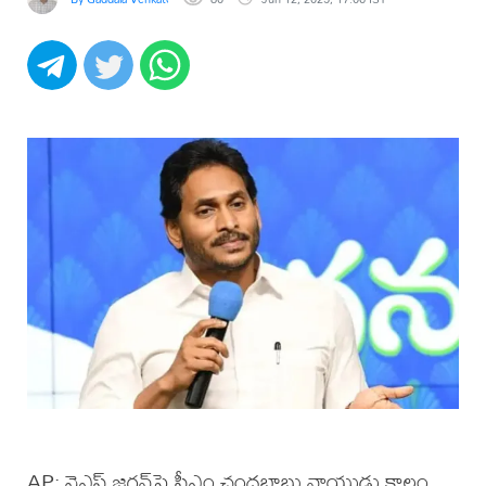
AP: వైఎస్ జ‌గ‌న్‌పై సీఎం చంద్ర‌బాబు నాయుడు కాలం