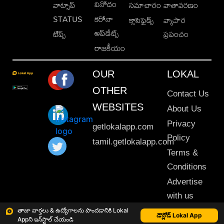
వినోదం
వాట్సాప్
సమాచారం
వాతావరణం
STATUS
కరోనా
క్లాసిఫైడ్స్
వ్యాపార
అప్‌డేట్స్
టిప్స్
ప్రపంచం
రాజకీయం
OUR
LOKAL
OTHER
Contact Us
WEBSITES
About Us
Privacy
getlokalapp.com
Policy
tamil.getlokalapp.com
Terms &
Conditions
Advertise
with us
Sitemap
తాజా వార్తలు & ఉద్యోగాలను పొందడానికి Lokal
డౌన్లోడ్ Lokal App
Appని ఇన్‌స్టాల్ చేయండి
This material may not be published, transmitted, rewritten or redistributed. © 2020 Lokal App. All rights reserved.