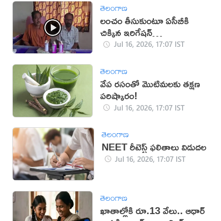
తెలంగాణ
లంచం తీసుకుంటూ ఏసీబీకి
చిక్కిన ఇరిగేషన్
అధికారులు(వీడియో)
Jul 16, 2026, 17:07 IST
తెలంగాణ
వేప రసంతో మొటిమలకు తక్షణ
పరిష్కారం!
Jul 16, 2026, 17:07 IST
తెలంగాణ
NEET రీటెస్ట్ ఫలితాలు విడుదల
Jul 16, 2026, 17:07 IST
తెలంగాణ
ఖాతాల్లోకి రూ.13 వేలు.. ఆధార్