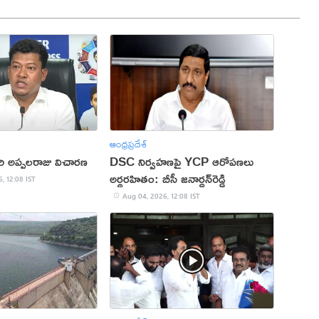
ఆంధ్రప్రదేశ్
ిరి అప్పలరాజు విచారణ
DSC నిర్వహణపై YCP ఆరోపణలు
అర్థరహితం: బీసీ జనార్దన్‌రెడ్డి
, 12:08 IST
Aug 04, 2026, 12:08 IST