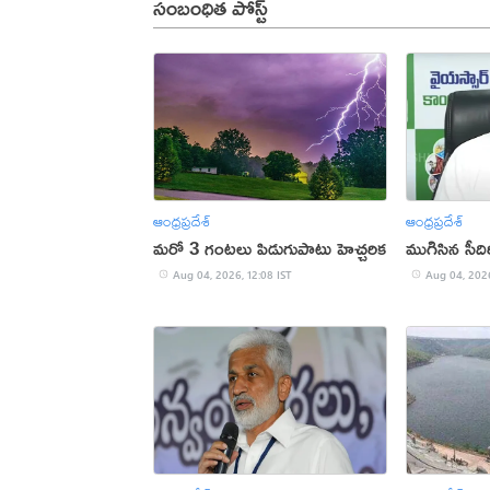
సంబంధిత పోస్ట్
ఆంధ్రప్రదేశ్
ఆంధ్రప్రదేశ్
మరో 3 గంటలు పిడుగుపాటు హెచ్చరిక
ముగిసిన సీద
Aug 04, 2026, 12:08 IST
Aug 04, 2026