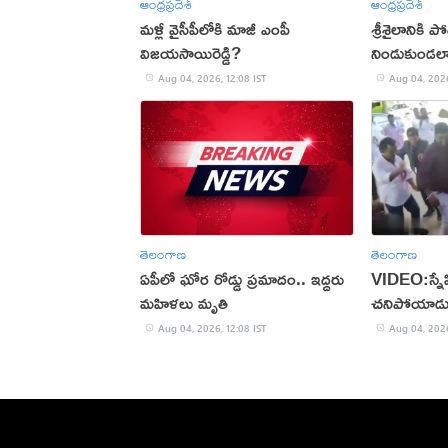
ఆంధ్రప్రదేశ్
ఆంధ్రప్రదేశ్
మళ్లీ వైసీపీలోకి మాజీ ఎంపీ
శ్రీశైలానికి ప
విజయసాయిరెడ్డి?
నిండుకుండ
Aug 04, 2026, 12:08 IST
Aug 04, 2026
తెలంగాణ
తెలంగాణ
ఏపీలో ఘోర రోడ్డు ప్రమాదం.. ఇద్దరు
VIDEO:స్నేహి
మహిళలు మృతి
చనిపోయాడ
Aug 04, 2026, 12:08 IST
Aug 04, 2026