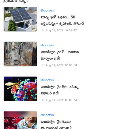
ట్రెండింగ్ న్యూస్
తెలంగాణ
సూర్య ఘర్ పథకం.. 50
లక్షలకుపైగా గృహాలకు సోలార్
Aug 04, 2026, 10:08 IST
తెలంగాణ
చాందీపుర వైరస్.. నివారణ
మార్గాలు ఇవే!
Aug 04, 2026, 05:08 IST
తెలంగాణ
చాందీపుర వైరస్‌కు చికిత్సా
విధానం ఇదే!
Aug 04, 2026, 05:08 IST
తెలంగాణ
చాందీపుర వైరస్ఎలా
వ్యాపిస్తుందో తెలుసా?