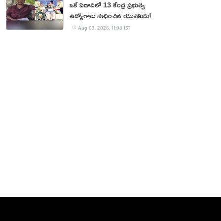
ఒకే ఏడాదిలో 13 కేంద్ర ప్రభుత్వ
ఉద్యోగాలు సాధించిన యువకుడు!
Aug 03, 2026, 11:08 IST