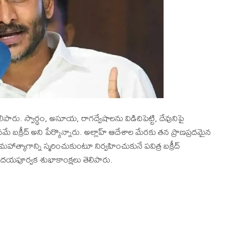
ెలిపారు. స్వార్థం, అసూయ, రాగద్వేషాలను విడిచిపెట్టి, దేవునిపై
నమే బక్రీద్ అని పేర్కొన్నారు. అల్లాహ్ ఆదేశాల మేరకు తన ప్రాణప్రదమైన
 మహాత్యాగాన్ని స్మరించుకుంటూ నిర్వహించుకునే పవిత్ర బక్రీద్
దయపూర్వక శుభాకాంక్షలు తెలిపారు.