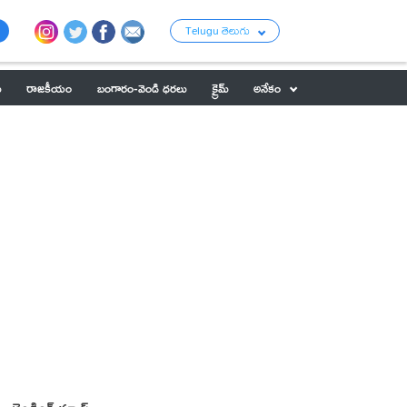
Telugu తెలుగు
ు
రాజకీయం
బంగారం-వెండి ధరలు
క్రైమ్
అనేకం