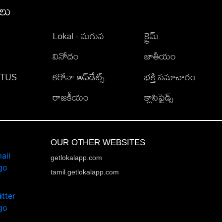
ీలు
Lokal - మగువ
క్రైమ్
వినోదం
జాతీయం
TATUS
కరోనా అప్‌డేట్స్
భక్తి సమాచారం
రాజకీయం
క్లాసిఫైడ్స్
OUR OTHER WEBSITES
getlokalapp.com
tamil.getlokalapp.com