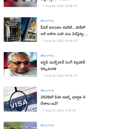
Aug 04, 2026, 05:08 IST
తెలంగాణ
పీఓకే నిరసనల కవరేజ్.. పాక్‌లో
అల్ జజీరా సహా పలు వెబ్‌సైట్లు
బంద్
Aug 04, 2026, 03:08 IST
తెలంగాణ
జస్టిస్ మన్మోహన్ సింగ్ లిబ్రహాన్
కన్నుమూత
Aug 04, 2026, 02:08 IST
తెలంగాణ
2026లో వీసా రూల్స్ మార్చిన 4
దేశాలు ఇవే!
Aug 03, 2026, 11:08 IST
తెలంగాణ