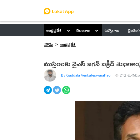
ఆంధ్రప్రదేశ్
తెలంగాణ
ఉద్యోగాలు
ట్రెండింగ్
హోమ్
ఆంధ్రప్రదేశ్
ముస్లింలకు వైఎస్ జగన్ బక్రీద్ శుభాకాంక
By Gaddala VenkateswaraRao
212
చూసినవ