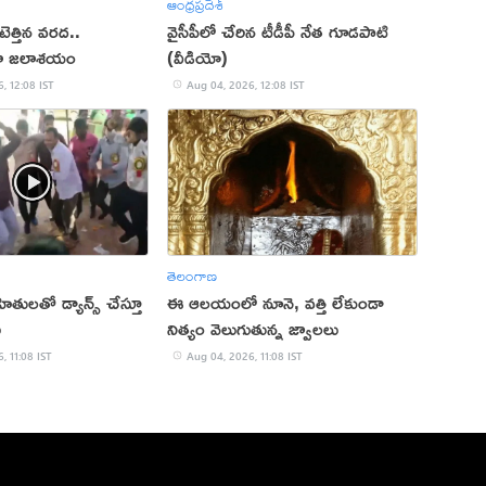
ఆంధ్రప్రదేశ్
ోటెత్తిన వరద..
వైసీపీలో చేరిన టీడీపీ నేత గూడ‌పాటి
లా జలాశయం
(వీడియో)
, 12:08 IST
Aug 04, 2026, 12:08 IST
తెలంగాణ
తులతో డ్యాన్స్ చేస్తూ
ఈ ఆలయంలో నూనె, వత్తి లేకుండా
ు
నిత్యం వెలుగుతున్న జ్వాలలు
, 11:08 IST
Aug 04, 2026, 11:08 IST