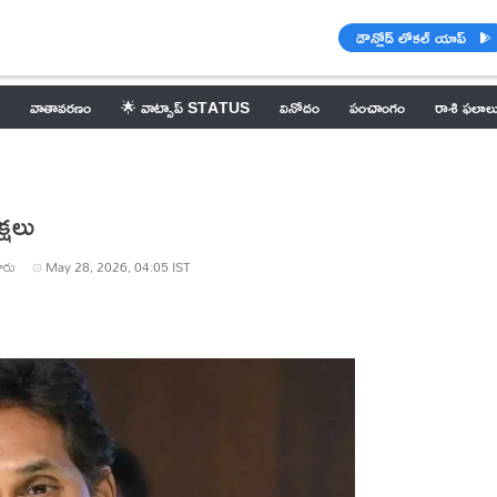
డౌన్లోడ్ లోకల్ యాప్
వాతావరణం
🌟 వాట్సాప్ STATUS
వినోదం
పంచాంగం
రాశి ఫలాల
్షలు
ారు
May 28, 2026, 04:05 IST