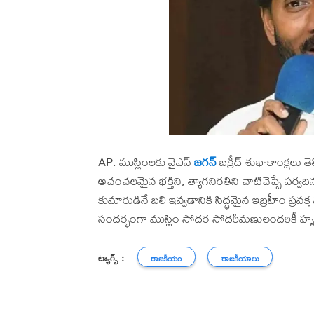
AP: ముస్లింలకు వైఎస్
జగన్
బక్రీద్ శుభాకాంక్షలు త
అచంచలమైన భక్తిని, త్యాగనిరతిని చాటిచెప్పే పర్వది
కుమారుడినే బలి ఇవ్వడానికి సిద్ధమైన ఇబ్రహీం ప్రవక్త
సందర్భంగా ముస్లిం సోదర సోదరీమణులందరికీ హృ
ట్యాగ్స్ :
రాజకీయం
రాజకీయాలు