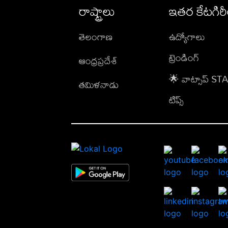
రాష్ట్రాలు
ఇతర కేటగిర
తెలంగాణ
ఉద్యోగాలు
ట్రెండింగ్
ఆంధ్రప్రదేశ్
🌟 వాట్సాప్ S
తమిళనాడు
టిప్స్