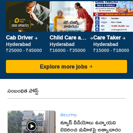
Cab Driver
Child Care and
Care Taker
Patient care
Hyderabad
Hyderabad
Hyderabad
₹25000 - ₹45000
₹16000 - ₹35000
₹15000 - ₹18000
Explore more jobs
సంబంధిత పోస్ట్
తెలంగాణ
న్యూడ్ వీడియోలు ఉన్నాయ‌ని
బెదిరించి మ‌హిళ‌పై అత్యాచారం