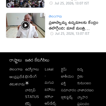
సూచన
Jul 25, 2026, 13:07 IST
తెలంగాణ
ప్రజాస్వామ్య ఉద్యమాలకు కేంద్రం
తలొగ్గింది: మాజీ మంత్రి
రఘువీరారెడ్డి
Jul 25, 2026, 13:07 IST
రాష్ట్రాలు
ఇతర కేటగిరీలు
తెలంగాణ
ఉద్యోగాలు
Lokal
క్రైమ్
విద్య
-
ట్రెండింగ్
జాతీయం
రైతు
ఆంధ్రప్రదేశ్
మగువ
కుటుంబం
🌟
భక్తి
తమిళనాడు
వినోదం
వాట్సాప్
సమాచారం
వాతావరణం
STATUS
కరోనా
క్లాసిఫైడ్స్
వ్యాపార
అప్‌డేట్స్
టిప్స్
ప్రపంచం