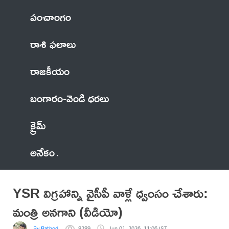
పంచాంగం
రాశి ఫలాలు
రాజకీయం
బంగారం-వెండి ధరలు
క్రైమ్
అనేకం
YSR విగ్రహాన్ని వైసీపీ వాళ్లే ధ్వంసం చేశారు:
మంత్రి అనగాని (వీడియో)
By Rathod
8289
Jun 01, 2026, 11:06 IST