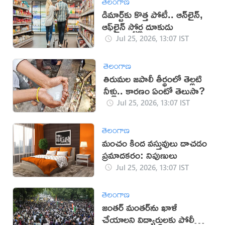
తెలంగాణ
డిమార్ట్‌కు కొత్త పోటీ.. ఆన్‌లైన్,
ఆఫ్‌లైన్ స్టోర్ల దూకుడు
Jul 25, 2026, 13:07 IST
తెలంగాణ
తిరుమల జపాలీ తీర్థంలో తెల్లటి
నీళ్లు.. కారణం ఏంటో తెలుసా?
Jul 25, 2026, 13:07 IST
తెలంగాణ
మంచం కింద వస్తువులు దాచడం
ప్రమాదకరం: నిపుణులు
Jul 25, 2026, 13:07 IST
తెలంగాణ
జంతర్ మంతర్‌ను ఖాళీ
చేయాలని విద్యార్థులకు పోలీసుల