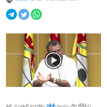
AP: వైఎస్సార్ విగ్రహాన్ని
వైసీపీ
ధ్వంసం చేసి టీడీపీపై