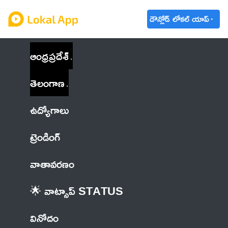
డౌన్లోడ్ లోకల్ యాప్
ఆంధ్రప్రదేశ్
తెలంగాణ
ఉద్యోగాలు
ట్రెండింగ్
వాతావరణం
🌟 వాట్సాప్ STATUS
వినోదం