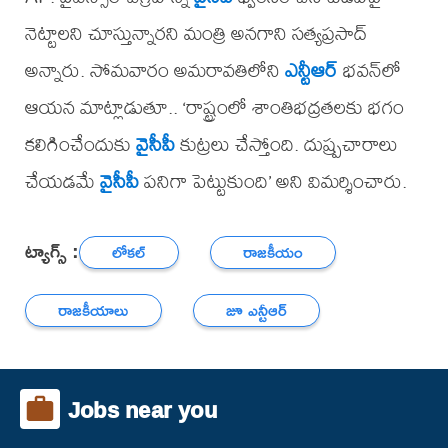
నెట్టాలని చూస్తున్నారని మంత్రి అనగాని సత్యప్రసాద్
అన్నారు. సోమవారం అమరావతిలోని
ఎన్టీఆర్
భవన్‌లో
ఆయన మాట్లాడుతూ.. ‘రాష్ట్రంలో శాంతిభద్రతలకు భగం
కలిగించేందుకు
వైసీపీ
కుట్రలు చేస్తోంది. దుష్ప్రచారాలు
చేయడమే
వైసీపీ
పనిగా పెట్టుకుంది’ అని విమర్శించారు.
ట్యాగ్స్ :
లోకల్
రాజకీయం
రాజకీయాలు
జూ ఎన్టీఆర్
Jobs near you