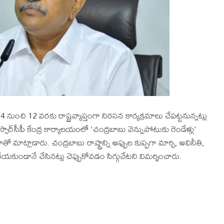
నుంచి 12 వరకు రాష్ట్రవ్యాప్తంగా నిరసన కార్యక్రమాలు చేపట్టనున్నట్లు
ఎస్సార్‌సీపీ కేంద్ర కార్యాలయంలో 'చంద్రబాబు వెన్నుపోటుకు రెండేళ్లు'
్లాడారు. చంద్రబాబు రాష్ట్రాన్ని అప్పుల కుప్పగా మార్చి, అవినీతి,
యకుండానే చేసినట్లు చెప్పుకోవడం సిగ్గుచేటని విమర్శించారు.