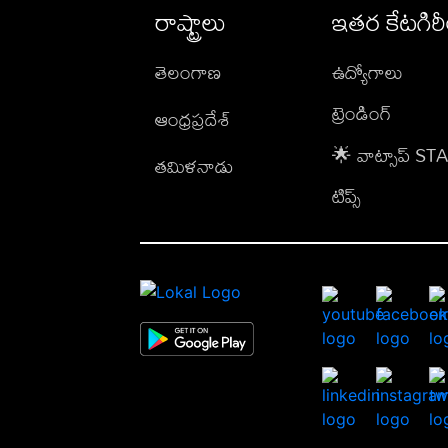
రాష్ట్రాలు
ఇతర కేటగిర
తెలంగాణ
ఉద్యోగాలు
ట్రెండింగ్
ఆంధ్రప్రదేశ్
🌟 వాట్సాప్ S
తమిళనాడు
టిప్స్