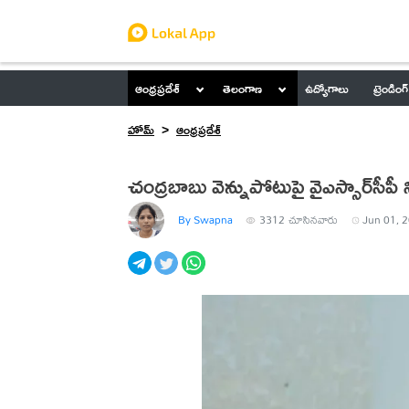
ఆంధ్రప్రదేశ్
తెలంగాణ
ఉద్యోగాలు
ట్రెండింగ్
హోమ్
ఆంధ్రప్రదేశ్
చంద్రబాబు వెన్నుపోటుపై వైఎస్సార్‌సీపీ
By Swapna
3312
చూసినవారు
Jun 01, 2