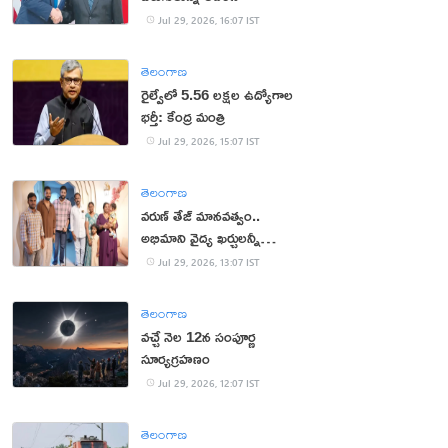
Jul 29, 2026, 16:07 IST
తెలంగాణ
రైల్వేలో 5.56 లక్షల ఉద్యోగాల
భర్తీ: కేంద్ర మంత్రి
Jul 29, 2026, 15:07 IST
తెలంగాణ
వరుణ్ తేజ్ మానవత్వం..
అభిమాని వైద్య ఖర్చులన్నీ
భరించిన మెగా ప్రిన్స్
Jul 29, 2026, 13:07 IST
తెలంగాణ
వచ్చే నెల 12న సంపూర్ణ
సూర్యగ్రహణం
Jul 29, 2026, 12:07 IST
తెలంగాణ