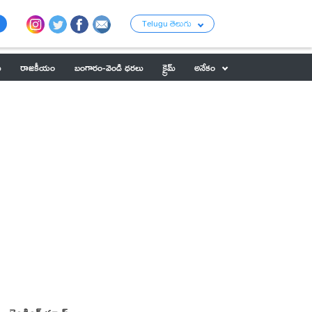
Telugu తెలుగు
ు
రాజకీయం
బంగారం-వెండి ధరలు
క్రైమ్
అనేకం