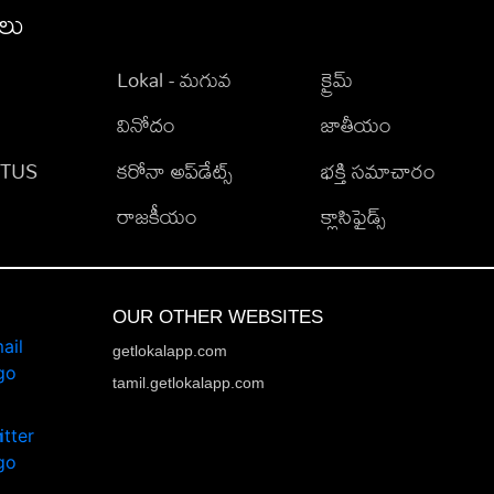
ీలు
Lokal - మగువ
క్రైమ్
వినోదం
జాతీయం
TATUS
కరోనా అప్‌డేట్స్
భక్తి సమాచారం
రాజకీయం
క్లాసిఫైడ్స్
OUR OTHER WEBSITES
getlokalapp.com
tamil.getlokalapp.com