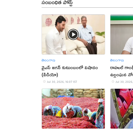
సంబంధిత పోస్ట్
తెలంగాణ
తెలంగాణ
వైఎస్ జగన్ కుటుంబంలో విషాదం
రాహుల్ గాంధ
(వీడియో)
ఉల్లంఘన నో
Jul 30, 2026, 16:07 IST
Jul 30, 2026,