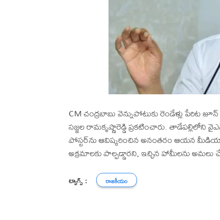
CM చంద్రబాబు వెన్నుపోటుకు రెండేళ్లు పేరిట జూన్ 4 
సజ్జల రామకృష్ణారెడ్డి ప్రకటించారు. తాడేపల్లిలోని వై
పోస్టర్‌ను ఆవిష్కరించిన అనంతరం ఆయన మీడియాతో మాట
అక్రమాలకు పాల్పడ్డారని, ఇచ్చిన హామీలను అమలు చే
ట్యాగ్స్ :
రాజకీయం