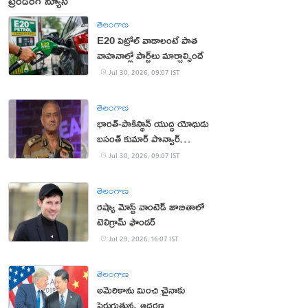
ట్రెండింగ్ న్యూస్
తెలంగాణ
E20 పెట్రోల్ వాడాలంటే పాత
వాహనాల్లో పార్ట్‌లు మార్చాల్సిందే
Jul 30, 2026, 09:07 IST
తెలంగాణ
భార‌త్‌-పాకిస్థాన్ యుద్ధ యోధుడు
బ‌సంత్ కుమార్ పొన్వార్‌
క‌న్నుమూత‌
Jul 30, 2026, 09:07 IST
తెలంగాణ
రష్యా మోస్ట్ వాంటెడ్ జాబితాలో
టెలిగ్రామ్ ఫౌండర్
Jul 29, 2026, 16:07 IST
తెలంగాణ
అమెరికాను మించి చైనాకు
పెరుగుతున్న ఆదరణ