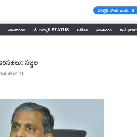
డౌన్లోడ్ లోకల్ యాప్
వాతావరణం
🌟 వాట్సాప్ STATUS
వినోదం
పంచాంగం
రాశి ఫలాల
 నిరసనలు: సజ్జల
026, 09:06 IST