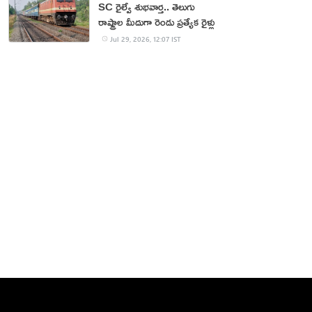
SC రైల్వే శుభవార్త.. తెలుగు
రాష్ట్రాల మీదుగా రెండు ప్రత్యేక రైళ్లు
Jul 29, 2026, 12:07 IST