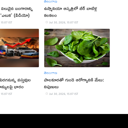
తెలంగాణ
విలువైన బంగారాన్ని
ఉస్మానియా ఆస్పత్రిలో బీర్ బాటిళ్ల
‘ఎలుక’ (వీడియో)
కలకలం
 15:07 IST
Jul 30, 2026, 15:07 IST
తెలంగాణ
 పెరగనున్న వస్తువుల
పాలకూరతో గుండె ఆరోగ్యానికి మేలు:
న్యులపై భారం
నిపుణులు
 15:07 IST
Jul 30, 2026, 15:07 IST