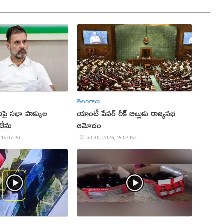
తెలంగాణ
ీపై సభా హక్కుల
యాంటీ పేపర్ లీక్ బిల్లుకు రాజ్యసభ
టీసు
ఆమోదం
 15:07 IST
Jul 30, 2026, 15:07 IST