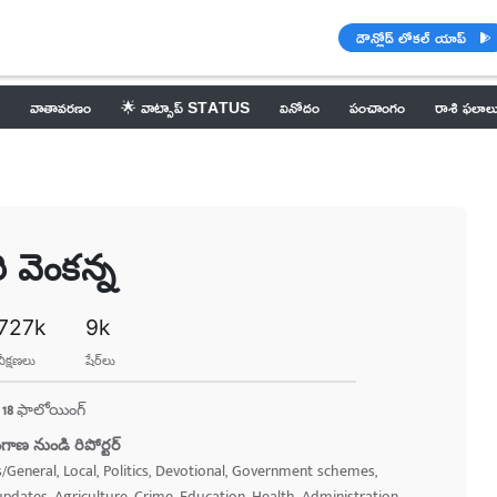
డౌన్లోడ్ లోకల్ యాప్
వాతావరణం
🌟 వాట్సాప్ STATUS
వినోదం
పంచాంగం
రాశి ఫలాల
ి వెంకన్న
727k
9k
వీక్షణలు
షేర్​లు
18
ఫాలోయింగ్
గాణ నుండి రిపోర్టర్
rs/General, Local, Politics, Devotional, Government schemes,
pdates, Agriculture, Crime, Education, Health, Administration,