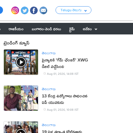
Telugu తెలుగు
ు
రాజకీయం
బంగారం-వెండి ధరలు
క్రైమ్
అనేకం
ట్రెండింగ్ న్యూస్
తెలంగాణ
సైన్యానికి 'గేమ్ ఛేంజర్' XWG
డీజిల్ వచ్చేసింది
Aug 01, 2026, 14:08 IST
తెలంగాణ
13 కేంద్ర ఉద్యోగాలు సాధించిన
ఏపీ యువకుడు
Aug 01, 2026, 10:08 IST
తెలంగాణ
19 ఏళ్ల తర్వాత కోల్‌కతాకు