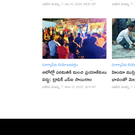
పడిసిరి వెంకన్న
Jan 15, 2026, 09:01 IST
పడిసిరి వెంకన్న
సూర్యాపేట నియోజకవర్గం
సూర్యాపేట నియ
ఆటోల్లో పరిమితికి మించి ప్రయాణికులు
హిందూ ముస్
వద్దు: ట్రాఫిక్ ఎస్ఐ సాయిరాం
భావంతో మెలగ
పడిసిరి వెంకన్న
Nov 13, 2025, 14:11 IST
పడిసిరి వెంకన్న