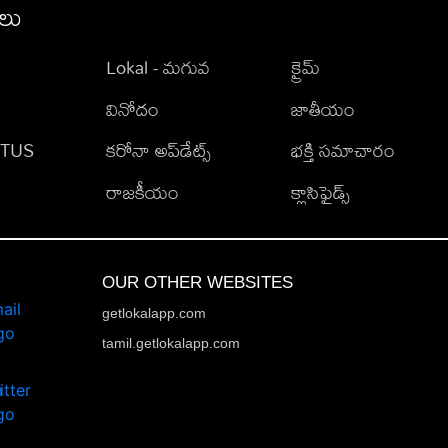
ీలు
Lokal - మగువ
క్రైమ్
వినోదం
జాతీయం
TATUS
కరోనా అప్‌డేట్స్
భక్తి సమాచారం
రాజకీయం
క్లాసిఫైడ్స్
OUR OTHER WEBSITES
getlokalapp.com
tamil.getlokalapp.com