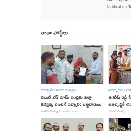
Notification, 
తాజా పోస్ట్‌లు
సూర్యాపేట నియోజకవర్గం
సూర్యాపేట నియ
డబుల్ బెడ్ రూమ్ ఇండ్లకు నల్లా
జగదీష్ రెడ్డి
కనెక్షన్లు వెంటనే ఇవ్వాలి: లబ్ధిదారులు
అభివృద్ధికి 
పడిసిరి వెంకన్న
an hour ago
పడిసిరి వెంకన్న