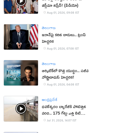
తస్లీమా నస్రీన్! (వీడియో)
Aug 01, 2026, 09:08 IST
తెలంగాణ
ఇరాన్‌పై కఠిన దాడులు.. ట్రంప్
హెచ్చరిక
Aug 01, 2026, 07:08 IST
తెలంగాణ
ఆర్కిటిక్‌లో కొత్త యుద్ధం.. సజీవ
నోస్ట్రాడామస్ హెచ్చరిక!
Aug 01, 2026, 04:08 IST
ఆంధ్రప్రదేశ్
ధవళేశ్వరం బ్యారేజీకి పోటెత్తిన
వరద.. 175 గేట్లు ఎత్తి నీటి
విడుదల
Jul 31, 2026, 14:07 IST