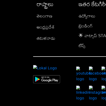
రాష్ట్రాలు
ఇతర కేటగిర
తెలంగాణ
ఉద్యోగాలు
ట్రెండింగ్
ఆంధ్రప్రదేశ్
🌟 వాట్సాప్ S
తమిళనాడు
టిప్స్