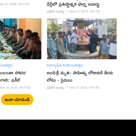
ఢిల్లీలో ప్రతిష్టాత్మక ఫార్మ అవార్డు
Jan 13, 2026, 16:01 IST
పడిసిరి వెంకన్న
Nov 27, 2025, 11:11 IST
ోజకవర్గం
సూర్యాపేట నియోజకవర్గం
లింలంతా సోదర
అందెశ్రీ మృతి: సాహిత్య లోకానికి తీరని
ాలి: షకీల్
లోటు - సైదులు
Nov 13, 2025, 10:11 IST
పడిసిరి వెంకన్న
Nov 11, 2025, 11:11 IST
ఇంకా చూడండి