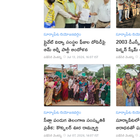
సూర్యాపేట నియోజకవర్గం
సూర్యాపేట నియ
ప్రైవేట్ విద్యా సంస్థల ఫీజుల దోపిడీపై
2003 డీఎస్స
ఆమ్ ఆద్మీ పార్టీ ఆందోళన
పెన్షన్ స్కీ
పడిసిరి వెంకన్న
Jul 13, 2026, 16:07 IST
పడిసిరి వెంకన్న
సూర్యాపేట నియోజకవర్గం
సూర్యాపేట నియ
సీత్లా పండుగ తెలంగాణ సంస్కృతికి
సూర్యాపేటలో 
ప్రతీక: కౌన్సిలర్ ఊర రామ్మూర్తి
ఆరాధనతో ఘ
పడిసిరి వెంకన్న
Jul 07, 2026, 14:07 IST
పడిసిరి వెంకన్న