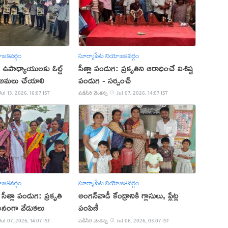
ోజకవర్గం
సూర్యాపేట నియోజకవర్గం
ీ ఉపాధ్యాయులకు ఓల్డ్
సీత్లా పండుగ: ప్రకృతిని ఆరాధించే విశిష్ట
మ్ అమలు చేయాలి
పండుగ - సర్పంచ్
Jul 13, 2026, 16:07 IST
పడిసిరి వెంకన్న
Jul 07, 2026, 14:07 IST
ోజకవర్గం
సూర్యాపేట నియోజకవర్గం
సీత్లా పండుగ: ప్రకృతి
అంగన్‌వాడీ కేంద్రానికి గ్లాసులు, ప్లేట్ల
నంగా వేడుకలు
పంపిణీ
Jul 07, 2026, 14:07 IST
పడిసిరి వెంకన్న
Jul 06, 2026, 03:07 IST