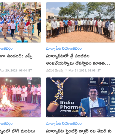
ోజకవర్గం
సూర్యాపేట నియోజకవర్గం
ూరంగా ఉండండి: ఎస్పీ
సూర్యాపేటలో శ్రీ సంజీవని
ఆంజనేయస్వామి దేవస్థానం నూతన
కమిటీ ఎన్నిక
Apr 29, 2026, 08:04 IST
పడిసిరి వెంకన్న
Mar 21, 2026, 03:03 IST
ోజకవర్గం
సూర్యాపేట నియోజకవర్గం
్వర్యంలో భోగి మంటలు
సూర్యాపేట సైంటిస్ట్ డాక్టర్ రవి శేఖర్ కు