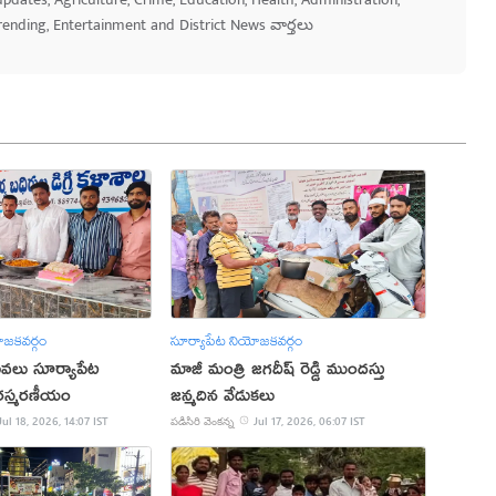
Trending, Entertainment and District News వార్తలు
ోజకవర్గం
సూర్యాపేట నియోజకవర్గం
 సేవలు సూర్యాపేట
మాజీ మంత్రి జగదీష్ రెడ్డి ముందస్తు
చిరస్మరణీయం
జన్మదిన వేడుకలు
Jul 18, 2026, 14:07 IST
పడిసిరి వెంకన్న
Jul 17, 2026, 06:07 IST