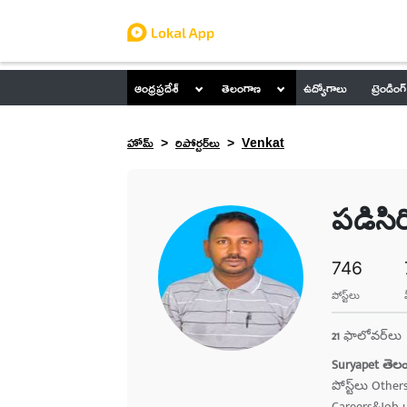
ఆంధ్రప్రదేశ్
తెలంగాణ
ఉద్యోగాలు
ట్రెండింగ్
హోమ్
రిపోర్టర్​లు
Venkat
పడిసిర
746
పోస్ట్‌లు
21
ఫాలోవర్​లు
Suryapet తెలం
పోస్ట్‌లు Othe
Careers&Job u