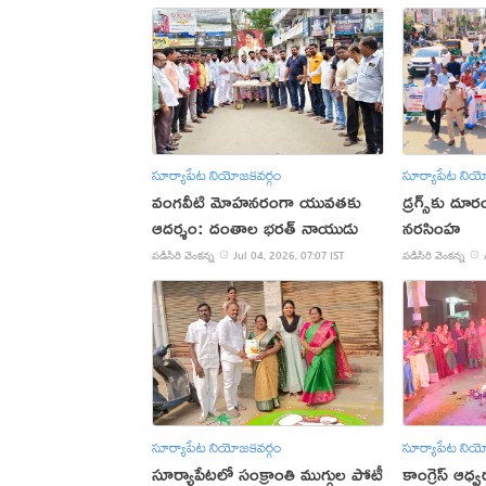
సూర్యాపేట నియోజకవర్గం
సూర్యాపేట నియ
వంగవీటి మోహనరంగా యువతకు
డ్రగ్స్‌కు ద
ఆదర్శం: దంతాల భరత్ నాయుడు
నరసింహ
పడిసిరి వెంకన్న
Jul 04, 2026, 07:07 IST
పడిసిరి వెంకన్న
సూర్యాపేట నియోజకవర్గం
సూర్యాపేట నియ
సూర్యాపేటలో సంక్రాంతి ముగ్గుల పోటీ
కాంగ్రెస్ ఆధ