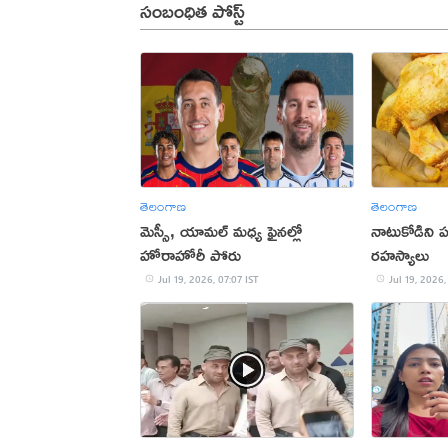
సంబంధిత పోస్ట్
తెలంగాణ
తెలంగాణ
మెస్సీ, యామల్ మధ్య ఫైనల్లో
నాటుకోడిని 
హోరాహోరీ పోరు
రహస్యాలు
Jul 19, 2026, 07:07 IST
Jul 19, 2026,