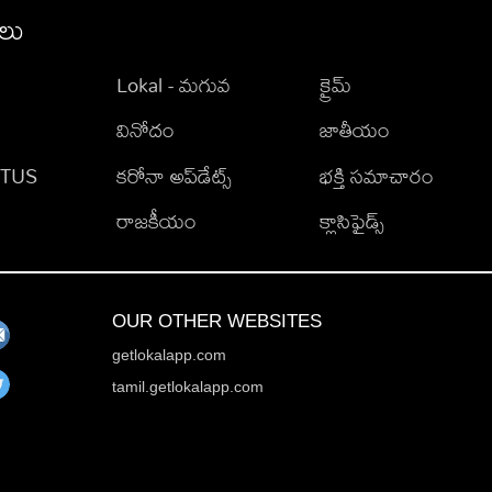
ీలు
Lokal - మగువ
క్రైమ్
వినోదం
జాతీయం
TATUS
కరోనా అప్‌డేట్స్
భక్తి సమాచారం
రాజకీయం
క్లాసిఫైడ్స్
OUR OTHER WEBSITES
getlokalapp.com
tamil.getlokalapp.com