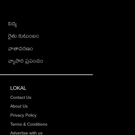
విద్య
రైతు కుటుంబం
వాతావరణం
వ్యాపార ప్రపంచం
LOKAL
Contact Us
About Us
Privacy Policy
Terms & Conditions
Advertise with us