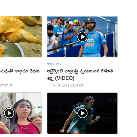
తెలంగాణ
పసుపుతో కాల్చడం వెనుక
రిటైర్మెంట్ వార్తలపై స్పందించిన రోహిత్
శర్మ (VIDEO)
 07:07 IST
Jul 19, 2026, 07:07 IST