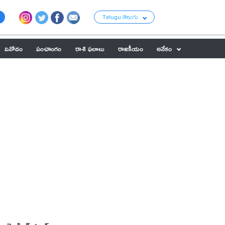
Telugu తెలుగు
వినోదం
పంచాంగం
రాశి ఫలాలు
రాజకీయం
అనేకం