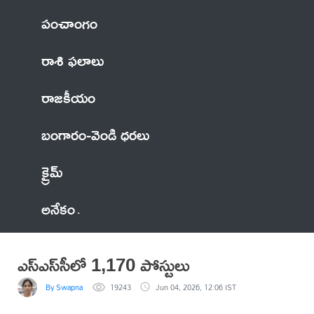
పంచాంగం
రాశి ఫలాలు
రాజకీయం
బంగారం-వెండి ధరలు
క్రైమ్
అనేకం
ఎస్‌ఎస్‌సీలో 1,170 పోస్టులు
By Swapna
19243
Jun 04, 2026, 12:06 IST