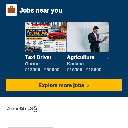
Jobs near you
Taxi Driver
Agriculture
Labour
Guntur
Kadapa
₹13000 - ₹30000
₹16000 - ₹18000
Explore more jobs
సంబంధిత పోస్ట్