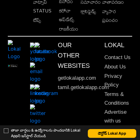
వినోదం
వాట్సాప్
సమాచారం
వాతావరణం
STATUS
కరోనా
క్లాసిఫైడ్స్
వ్యాపార
అప్‌డేట్స్
టిప్స్
ప్రపంచం
రాజకీయం
OUR
LOKAL
OTHER
Contact Us
WEBSITES
About Us
Privacy
getlokalapp.com
Policy
tamil.getlokalapp.com
Terms &
Conditions
Advertise
with us
Sitemap
తాజా వార్తలు & ఉద్యోగాలను పొందడానికి Lokal
డౌన్లోడ్ Lokal App
Appని ఇన్‌స్టాల్ చేయండి
This material may not be published, transmitted, rewritten or redistributed. © 2020 Lokal App. All rights reserved.