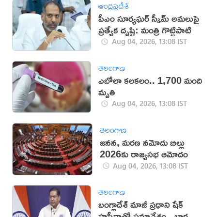
ఆంధ్రప్రదేశ్
పీఎం సూర్యఘర్ స్కీమ్ అమలుపై
ప్రత్యేక దృష్టి: మంత్రి గొట్టిపాటి
Aug 04, 2026, 13:08 IST
తెలంగాణ
ఎబోలా కలకలం.. 1,700 మంది
మృతి
Aug 04, 2026, 13:08 IST
తెలంగాణ
జనన, మరణ నమోదు బిల్లు
2026కు రాజ్యసభ ఆమోదం
Aug 04, 2026, 13:08 IST
తెలంగాణ
బంగ్లాదేశ్ మాజీ ప్రధాని షేక్
హసీనాతో సమావేశం.. భారత్