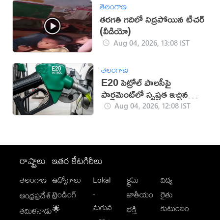
తెలంగాణ
తరగతి గదిలో నిద్రపోయిన టీచర్
(వీడియో)
Aug 04, 2026, 13:08 IST
తెలంగాణ
E20 పెట్రోల్ పాలసీపై
పార్లమెంట్‌లో స్పష్టత ఇచ్చిన
కేంద్రం
Aug 04, 2026, 12:08 IST
రాష్ట్రాలు
ఇతర కేటగిరీలు
తెలంగాణ
ఉద్యోగాలు
Lokal
క్రైమ్
విద్య
-
ట్రెండింగ్
జాతీయం
రైతు
ఆంధ్రప్రదేశ్
మగువ
కుటుంబం
🌟
భక్తి
తమిళనాడు