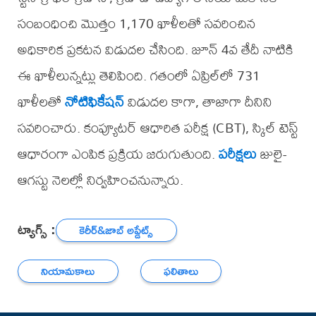
సంబంధించి మొత్తం 1,170 ఖాళీలతో సవరించిన
అధికారిక ప్రకటన విడుదల చేసింది. జూన్ 4వ తేదీ నాటికి
ఈ ఖాళీలున్నట్లు తెలిపింది. గతంలో ఏప్రిల్‌లో 731
ఖాళీలతో
నోటిఫికేషన్
విడుదల కాగా, తాజాగా దీనిని
సవరించారు. కంప్యూటర్ ఆధారిత పరీక్ష (CBT), స్కిల్ టెస్ట్
ఆధారంగా ఎంపిక ప్రక్రియ జరుగుతుంది.
పరీక్షలు
జులై-
ఆగస్టు నెలల్లో నిర్వహించనున్నారు.
ట్యాగ్స్ :
కెరీర్‌&జాబ్ అప్డేట్స్
నియామకాలు
ఫలితాలు