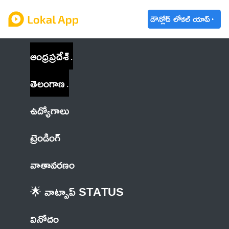
డౌన్లోడ్ లోకల్ యాప్
ఆంధ్రప్రదేశ్
తెలంగాణ
ఉద్యోగాలు
ట్రెండింగ్
వాతావరణం
🌟 వాట్సాప్ STATUS
వినోదం