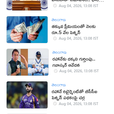
క్లారిటీ
Aug 04, 2026, 13:08 IST
తెలంగాణ
తక్కువ ప్రీమియంతో నెలకు
రూ.5 వేల పెన్షన్
Aug 04, 2026, 13:08 IST
తెలంగాణ
రహానేకు దక్కని గుర్తింపు..
గవాస్కర్ ఆవేదన
Aug 04, 2026, 13:08 IST
తెలంగాణ
రహానే రిటైర్మెంట్‌తో బీసీసీఐ
పెన్షన్ పథకంపై చర్చ
Aug 04, 2026, 13:08 IST