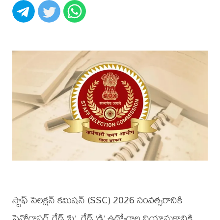
స్టాఫ్ సెలక్షన్ కమిషన్ (SSC) 2026 సంవత్సరానికి
స్టెనోగ్రాఫర్ గ్రేడ్ ‘సి’, గ్రేడ్‌ ‘డి’ ఉద్యోగాల నియామకానికి