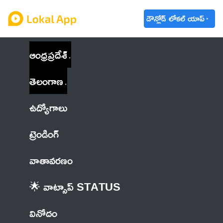
డౌన్లోడ్ లోకల్ యాప్
ఆంధ్రప్రదేశ్
తెలంగాణ
ఉద్యోగాలు
ట్రెండింగ్
వాతావరణం
🌟 వాట్సాప్ STATUS
వినోదం