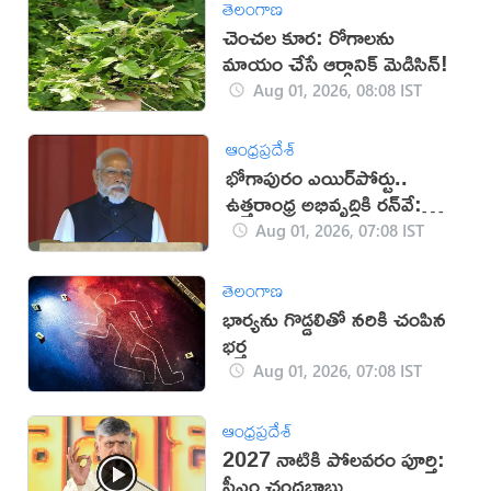
తెలంగాణ
చెంచల కూర: రోగాలను
మాయం చేసే ఆర్గానిక్ మెడిసిన్!
Aug 01, 2026, 08:08 IST
ఆంధ్రప్రదేశ్
భోగాపురం ఎయిర్‌పోర్టు..
ఉత్తరాంధ్ర అభివృద్ధికి రన్‌వే:
మోదీ
Aug 01, 2026, 07:08 IST
తెలంగాణ
భార్యను గొడ్డలితో నరికి చంపిన
భర్త
Aug 01, 2026, 07:08 IST
ఆంధ్రప్రదేశ్
2027 నాటికి పోలవరం పూర్తి:
సీఎం చంద్రబాబు