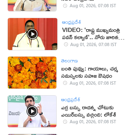
Aug 01, 2026, 07:08 IST
ఆంధ్రప్రదేశ్
VIDEO: 'రాష్ట్ర ముఖ్యమంత్రి
పవన్ కల్యాణ్'.. నోరు జారిన
కేంద్ర మంత్రి
Aug 01, 2026, 07:08 IST
తెలంగాణ
బంతి పువ్వు: గాయాలు, చర్మ
సమస్యలకు సహజ ఔషధం
Aug 01, 2026, 07:08 IST
ఆంధ్రప్రదేశ్
ఎర్ర బస్సు రాదన్న చోటుకు
ఎయిర్‌బస్సు వచ్చింది: లోకేశ్‌
Aug 01, 2026, 07:08 IST