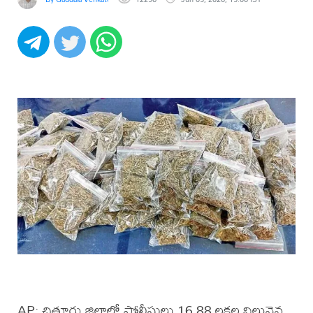
AP: చిత్తూరు జిల్లాలో పోలీసులు 16.88 లక్షల విలువైన