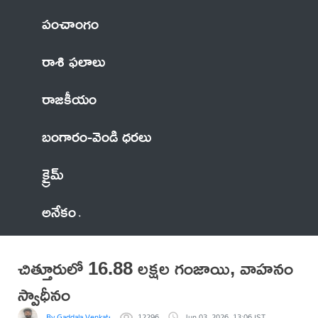
పంచాంగం
రాశి ఫలాలు
రాజకీయం
బంగారం-వెండి ధరలు
క్రైమ్
అనేకం
చిత్తూరులో 16.88 లక్షల గంజాయి, వాహనం
స్వాధీనం
By Gaddala VenkateswaraRao
12296
Jun 03, 2026, 13:06 IST