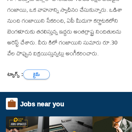
గంజాయి, ఒక వాహనాన్ని స్వాధీనం చేసుకున్నారు. ఒడిశా
నుంచి గంజాయిని సేకరించి, ఏపీ మీదుగా కర్ణాటకలోని
బెంగళూరుకు తరలిస్తున్న ఇద్దరు అంతర్రాష్ట్ర నిందితులను
అరెస్ట్ చేశారు. వీరు కిలో గంజాయిని సుమారు రూ.30
వేల చొప్పున విక్రయిస్తున్నట్లు అంగీకరించారు.
ట్యాగ్స్ :
క్రైమ్
Jobs near you