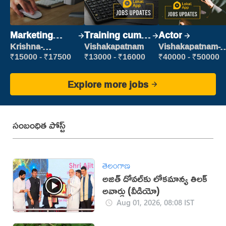
Marketing
Training cum
Actor
Executive
Placement
Krishna-
Vishakapatnam
Vishakapatnam-
vijayawada
new
₹15000 - ₹17500
₹13000 - ₹16000
₹40000 - ₹50000
Explore more jobs
సంబంధిత పోస్ట్
తెలంగాణ
అజిత్ దోవ‌ల్‌కు లోక‌మాన్య‌ తిల‌క్
అవార్డు (వీడియో)
Aug 01, 2026, 08:08 IST