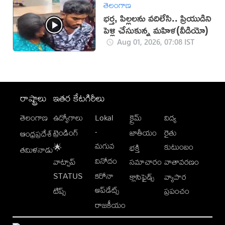
తెలంగాణ
భర్త, పిల్లలను వదిలేసి.. ప్రియుడిని
పెళ్లి చేసుకున్న మహిళ(వీడియో)
Aug 01, 2026, 07:08 IST
రాష్ట్రాలు
ఇతర కేటగిరీలు
తెలంగాణ
ఉద్యోగాలు
Lokal
క్రైమ్
విద్య
-
ట్రెండింగ్
జాతీయం
రైతు
ఆంధ్రప్రదేశ్
మగువ
కుటుంబం
🌟
భక్తి
తమిళనాడు
వినోదం
వాట్సాప్
సమాచారం
వాతావరణం
STATUS
కరోనా
క్లాసిఫైడ్స్
వ్యాపార
అప్‌డేట్స్
టిప్స్
ప్రపంచం
రాజకీయం