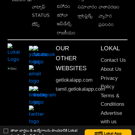
వినోదం
వాట్సాప్
సమాచారం
వాతావరణం
STATUS
కరోనా
క్లాసిఫైడ్స్
వ్యాపార
అప్‌డేట్స్
టిప్స్
ప్రపంచం
రాజకీయం
OUR
LOKAL
OTHER
Contact Us
WEBSITES
About Us
Privacy
getlokalapp.com
Policy
tamil.getlokalapp.com
Terms &
Conditions
Advertise
with us
Sitemap
తాజా వార్తలు & ఉద్యోగాలను పొందడానికి Lokal
డౌన్లోడ్ Lokal App