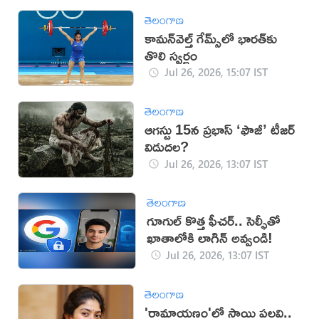
తెలంగాణ
కామన్‌వెల్త్ గేమ్స్‌లో భారత్‌కు
తొలి స్వర్ణం
Jul 26, 2026, 15:07 IST
తెలంగాణ
ఆగస్టు 15న ప్రభాస్ ‘ఫౌజీ’ టీజర్
విడుదల?
Jul 26, 2026, 13:07 IST
తెలంగాణ
గూగుల్ కొత్త ఫీచర్.. సెల్ఫీతో
ఖాతాలోకి లాగిన్ అవ్వండి!
Jul 26, 2026, 13:07 IST
తెలంగాణ
'రామాయణం'లో సాయి పల్లవి..