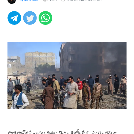
పాకిస్థాన్‌లో వారం క్రితం క్వెట్టా సిటీలో ఓ ప్ర‌యాణికుల