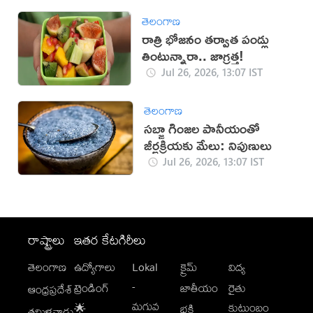
తెలంగాణ
రాత్రి భోజనం తర్వాత పండ్లు
తింటున్నారా.. జాగ్రత్త!
Jul 26, 2026, 13:07 IST
తెలంగాణ
సబ్జా గింజల పానీయంతో
జీర్ణక్రియకు మేలు: నిపుణులు
Jul 26, 2026, 13:07 IST
రాష్ట్రాలు
ఇతర కేటగిరీలు
తెలంగాణ
ఉద్యోగాలు
Lokal
క్రైమ్
విద్య
-
ట్రెండింగ్
జాతీయం
రైతు
ఆంధ్రప్రదేశ్
మగువ
కుటుంబం
🌟
భక్తి
తమిళనాడు