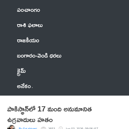
పంచాంగం
రాశి ఫలాలు
రాజకీయం
బంగారం-వెండి ధరలు
క్రైమ్
అనేకం
పాకిస్థాన్‌లో 17 మంది అనుమానిత
ఉగ్ర‌వాదులు హ‌తం
By Sai shivani
2653
Jun 03, 2026, 09:06 IST