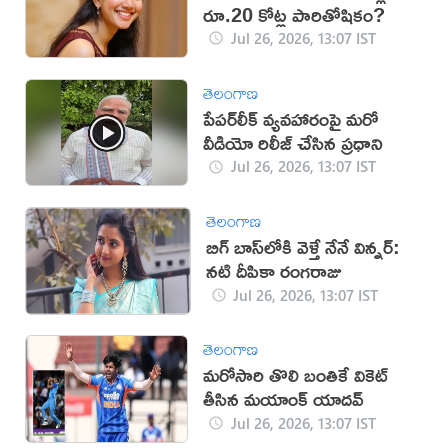
రూ.20 కోట్ల పారితోషికం?
Jul 26, 2026, 13:07 IST
తెలంగాణ
పేపర్‌లీక్‌ వ్యవహారంపై మరో
వీడియో రిలీజ్ చేసిన ప్రధాని
Jul 26, 2026, 13:07 IST
తెలంగాణ
బిగ్‌ బాస్‌లోకి వెళ్తే నేనే విన్నర్:
నటి దీపికా రంగరాజు
Jul 26, 2026, 13:07 IST
తెలంగాణ
మరోసారి తొలి బంతికే వికెట్
తీసిన మయాంక్ యాదవ్
Jul 26, 2026, 13:07 IST