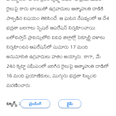
రైలుపై కారు బాంబుతో ఉగ్ర‌వాదులు ఆత్మాహుతి దాడికి
పాల్ప‌డిన విష‌యం తెలిసిందే. ఆ ఘ‌ట‌న నేప‌థ్యంలో ఆ దేశ
భ‌ద్ర‌తా బ‌ల‌గాలు స్పెష‌ల్ ఆప‌రేష‌న్ నిర్వ‌హించాయి.
బ‌లోచిస్తాన్ ప్రావిన్సులోని వివిధ జిల్లాల్లో సెక్యూర్టీ ద‌ళాలు
నిర్వ‌హించిన ఆప‌రేష‌న్‌లో సుమారు 17 మంది
అనుమానిత ఉగ్ర‌వాదులు హ‌తం అయ్యారు. కాగా, మే
24న క్వెట్టా సమీపంలో జరిగిన రైలుపై ఆత్మాహుతి దాడిలో
16 మంది ప్రయాణికులు, ముగ్గురు భద్రతా సిబ్బంది
మరణించారు.
ట్యాగ్స్ :
ట్రెండింగ్
క్రైమ్