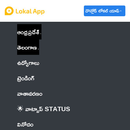
డౌన్లోడ్ లోకల్ యాప్
ఆంధ్రప్రదేశ్
తెలంగాణ
ఉద్యోగాలు
ట్రెండింగ్
వాతావరణం
🌟 వాట్సాప్ STATUS
వినోదం