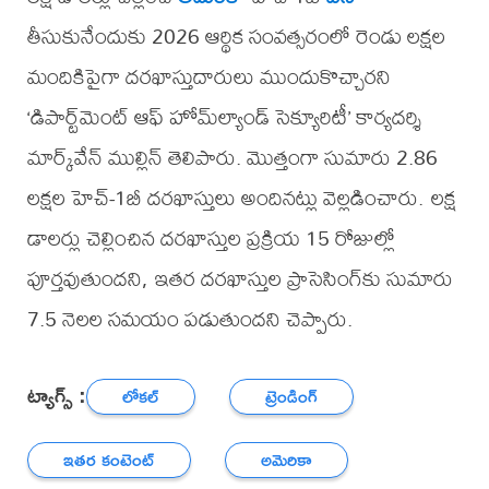
తీసుకునేందుకు 2026 ఆర్థిక సంవత్సరంలో రెండు లక్షల
మందికిపైగా దరఖాస్తుదారులు ముందుకొచ్చారని
‘డిపార్ట్‌మెంట్ ఆఫ్ హోమ్‌ల్యాండ్ సెక్యూరిటీ’ కార్యదర్శి
మార్క్‌వేన్ ముల్లిన్ తెలిపారు. మొత్తంగా సుమారు 2.86
లక్షల హెచ్‌-1బీ దరఖాస్తులు అందినట్లు వెల్లడించారు. లక్ష
డాలర్లు చెల్లించిన దరఖాస్తుల ప్రక్రియ 15 రోజుల్లో
పూర్తవుతుందని, ఇతర దరఖాస్తుల ప్రాసెసింగ్‌కు సుమారు
7.5 నెలల సమయం పడుతుందని చెప్పారు.
ట్యాగ్స్ :
లోకల్
ట్రెండింగ్
ఇతర కంటెంట్
అమెరికా