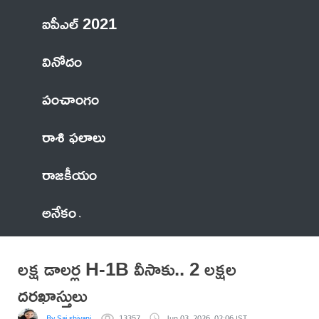
ఐపీఎల్ 2021
వినోదం
పంచాంగం
రాశి ఫలాలు
రాజకీయం
అనేకం
లక్ష డాలర్ల H-1B వీసాకు.. 2 లక్షల
దరఖాస్తులు
By Sai shivani
13357
Jun 03, 2026, 02:06 IST