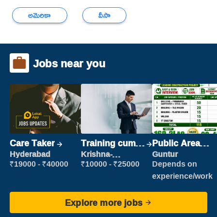
అమెరికా
వీసా
Jobs near you
Care Taker
Training cum
Public Area
Placement
Cleaner
Hyderabad
Krishna-
Guntur
vijayawada
₹19000 - ₹40000
₹10000 - ₹25000
Depends on
experience/work
Explore more jobs