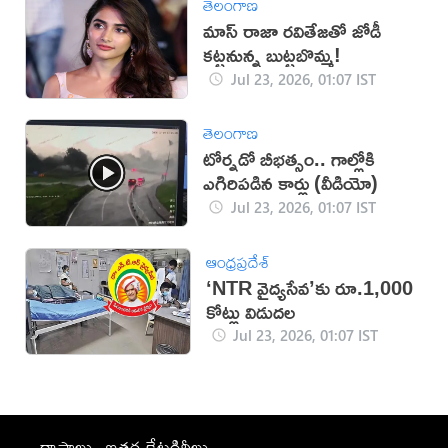
తెలంగాణ
మాస్ రాజా రవితేజతో జోడీ
కట్టనున్న బుట్టబొమ్మ!
Jul 23, 2026, 01:07 IST
తెలంగాణ
టోర్నడో బీభత్సం.. గాల్లోకి
ఎగిరిపడిన కార్లు (వీడియో)
Jul 23, 2026, 01:07 IST
ఆంధ్రప్రదేశ్
‘NTR వైద్యసేవ’కు రూ.1,000
కోట్లు విడుదల
Jul 23, 2026, 01:07 IST
రాష్ట్రాలు
ఇతర కేటగిరీలు