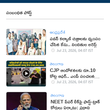
సంబంధిత పోస్ట్
ఆంధ్రప్రదేశ్
పవన్‌ కల్యాణ్‌ చిత్రాలను ధ్వంసం
చేసిన కేసు.. నిందితుల అరెస్ట్‌
Jul 23, 2026, 04:07 IST
తెలంగాణ
CJP ఆందోళనలకు రూ.10
కోట్ల ఆఫర్.. ఎంపీ సంచలన
వీడియో
Jul 23, 2026, 04:07 IST
తెలంగాణ
NEET పేపర్ లీక్‌పై ఫాస్ట్-ట్రాక్
కోర్టులు ఏర్పాటు: ప్రధాని