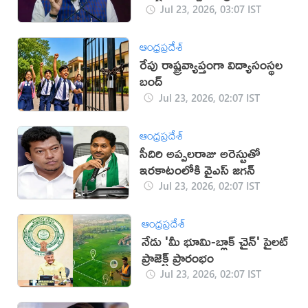
Jul 23, 2026, 03:07 IST
ఆంధ్రప్రదేశ్
రేపు రాష్ట్రవ్యాప్తంగా విద్యాసంస్థల
బంద్
Jul 23, 2026, 02:07 IST
ఆంధ్రప్రదేశ్
సీదిరి అప్పలరాజు అరెస్టుతో
ఇరకాటంలోకి వైఎస్ జగన్
Jul 23, 2026, 02:07 IST
ఆంధ్రప్రదేశ్
నేడు 'మీ భూమి-బ్లాక్ చైన్' పైలట్
ప్రాజెక్ట్ ప్రారంభం
Jul 23, 2026, 02:07 IST