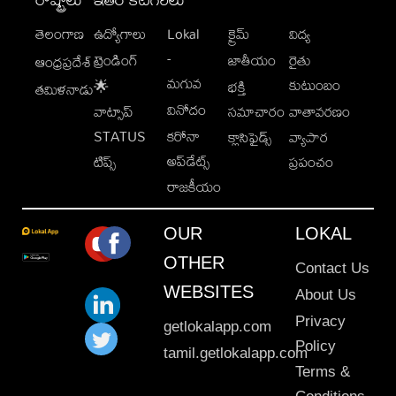
తెలంగాణ
ఉద్యోగాలు
Lokal
క్రైమ్
విద్య
-
ట్రెండింగ్
జాతీయం
రైతు
ఆంధ్రప్రదేశ్
మగువ
కుటుంబం
🌟
భక్తి
తమిళనాడు
వినోదం
వాట్సాప్
సమాచారం
వాతావరణం
STATUS
కరోనా
క్లాసిఫైడ్స్
వ్యాపార
అప్‌డేట్స్
టిప్స్
ప్రపంచం
రాజకీయం
OUR
LOKAL
OTHER
Contact Us
WEBSITES
About Us
Privacy
getlokalapp.com
Policy
tamil.getlokalapp.com
Terms &