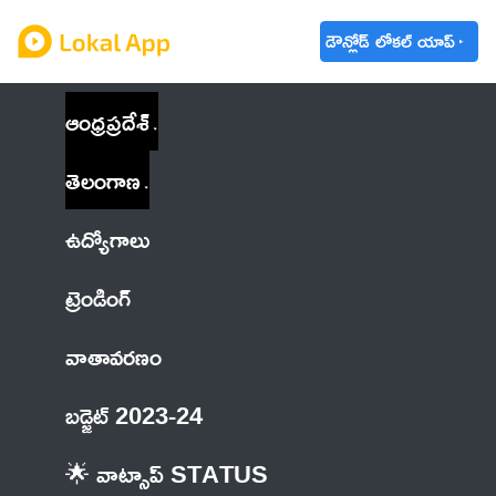
డౌన్లోడ్ లోకల్ యాప్
ఆంధ్రప్రదేశ్
తెలంగాణ
ఉద్యోగాలు
ట్రెండింగ్
వాతావరణం
బడ్జెట్ 2023-24
🌟 వాట్సాప్ STATUS