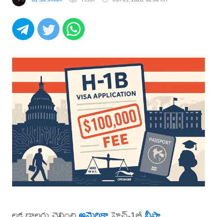
లక్ష డాలర్లు చెల్లించి
అమెరికా
హెచ్‌-1బీ
వీసా